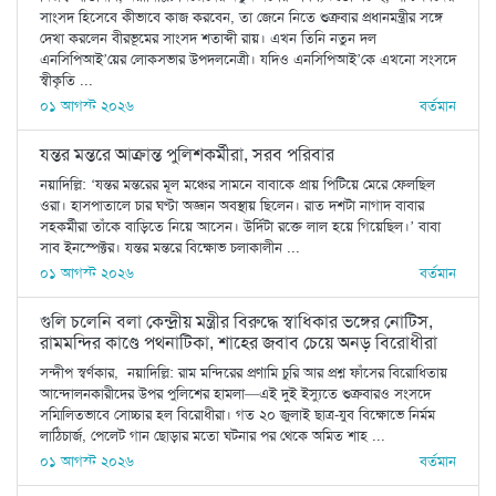
সাংসদ হিসেবে কীভাবে কাজ করবেন, তা জেনে নিতে শুক্রবার প্রধানমন্ত্রীর সঙ্গে
দেখা করলেন বীরভূমের সাংসদ শতাব্দী রায়। এখন তিনি নতুন দল
এনসিপিআই’য়ের লোকসভার উপদলনেত্রী। যদিও এনসিপিআই’কে এখনো সংসদে
স্বীকৃতি ...
০১ আগস্ট ২০২৬
বর্তমান
যন্তর মন্তরে আক্রান্ত পুলিশকর্মীরা, সরব পরিবার
নয়াদিল্লি: ‘যন্তর মন্তরের মূল মঞ্চের সামনে বাবাকে প্রায় পিটিয়ে মেরে ফেলছিল
ওরা। হাসপাতালে চার ঘণ্টা অজ্ঞান অবস্থায় ছিলেন। রাত দশটা নাগাদ বাবার
সহকর্মীরা তাঁকে বাড়িতে নিয়ে আসেন। উর্দিটা রক্তে লাল হয়ে গিয়েছিল।’ বাবা
সাব ইনস্পেক্টর। যন্তর মন্তরে বিক্ষোভ চলাকালীন ...
০১ আগস্ট ২০২৬
বর্তমান
গুলি চলেনি বলা কেন্দ্রীয় মন্ত্রীর বিরুদ্ধে স্বাধিকার ভঙ্গের নোটিস,
রামমন্দির কাণ্ডে পথনাটিকা, শাহের জবাব চেয়ে অনড় বিরোধীরা
সন্দীপ স্বর্ণকার, নয়াদিল্লি: রাম মন্দিরের প্রণামি চুরি আর প্রশ্ন ফাঁসের বিরোধিতায়
আন্দোলনকারীদের উপর পুলিশের হামলা—এই দুই ইস্যুতে শুক্রবারও সংসদে
সম্মিলিতভাবে সোচ্চার হল বিরোধীরা। গত ২০ জুলাই ছাত্র-যুব বিক্ষোভে নির্মম
লাঠিচার্জ, পেলেট গান ছোড়ার মতো ঘটনার পর থেকে অমিত শাহ ...
০১ আগস্ট ২০২৬
বর্তমান