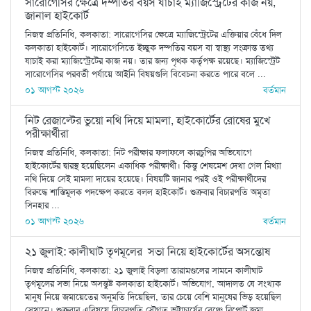
সারোগেসির ক্ষেত্রে দম্পতির বয়স যাচাই ম্যাজিস্ট্রেটের কাজ নয়,
জানাল হাইকোর্ট
নিজস্ব প্রতিনিধি, কলকাতা: সারোগেসির ক্ষেত্রে ম্যাজিস্ট্রেটের এক্তিয়ার বেঁধে দিল
কলকাতা হাইকোর্ট। সারোগেসিতে ইচ্ছুক দম্পতির বয়স বা স্বাস্থ্য সংক্রান্ত তথ্য
যাচাই করা ম্যাজিস্ট্রেটের কাজ নয়। তার জন্য পৃথক কর্তৃপক্ষ রয়েছে। ম্যাজিস্ট্রেট
সারোগেসির পরবর্তী পর্যায়ে আইনি বিষয়গুলি বিবেচনা করতে পারে বলে ...
০১ আগস্ট ২০২৬
বর্তমান
নিট রেজাল্টের ভুয়ো নথি দিয়ে মামলা, হাইকোর্টের রোষের মুখে
পরীক্ষার্থীরা
নিজস্ব প্রতিনিধি, কলকাতা: নিট পরীক্ষার ফলাফলে কারচুপির অভিযোগে
হাইকোর্টের দ্বারস্থ হয়েছিলেন একাধিক পরীক্ষার্থী। কিন্তু শেষমেশ দেখা গেল মিথ্যা
নথি দিয়ে সেই মামলা দায়ের হয়েছে। বিষয়টি জানার পরই ওই পরীক্ষার্থীদের
বিরুদ্ধে শাস্তিমূলক পদক্ষেপ করতে বলল হাইকোর্ট। শুক্রবার বিচারপতি অমৃতা
সিনহার ...
০১ আগস্ট ২০২৬
বর্তমান
২১ জুলাই: কালীঘাট তৃণমূলের সভা নিয়ে হাইকোর্টের অসন্তোষ
নিজস্ব প্রতিনিধি, কলকাতা: ২১ জুলাই বিড়লা তারামণ্ডলের সামনে কালীঘাট
তৃণমূলের সভা নিয়ে অসন্তুষ্ট কলকাতা হাইকোর্ট। অভিযোগ, আদালত যে সংখ্যক
মানুষ নিয়ে জমায়েতের অনুমতি দিয়েছিল, তার চেয়ে বেশি মানুষের ভিড় হয়েছিল
সেখানে। শুক্রবার এবিষয়ে বিচারপতি সৌগত ভট্টাচার্যের বেঞ্চে রিপোর্ট জমা ...