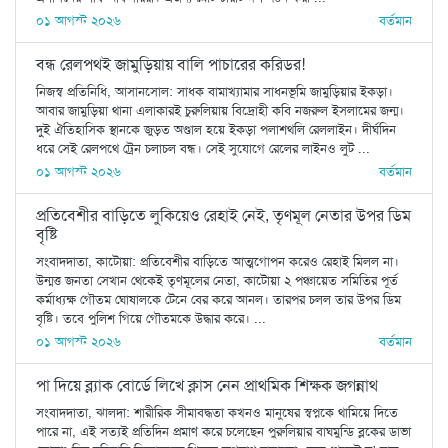
০১ আগস্ট ২০২৬
বর্তমান
বন্ধ রেলপথই জামুড়িয়ায় বালি পাচারের করিডর!
নিজস্ব প্রতিনিধি, আসানসোল: সাধক বামাখ্যামার সাধনভূমি জামুড়িয়ার ইকড়া।
আবার জামুড়িয়া থানা এলাকারই চুরুলিয়ায় বিদ্রোহী কবি নজরুল ইসলামের জন্ম।
দুই ঐতিহাসিক স্থানকে জুড়ত অণ্ডাল হয়ে ইকড়া পলাশথলি রেললাইন। দীর্ঘদিন
ধরে সেই রেলপথে ট্রেন চলাচল বন্ধ। সেই সুযোগে রেলের লাইনও লুট ...
০১ আগস্ট ২০২৬
বর্তমান
প্রতিবেশীর বাড়িতে লুকিয়েও রেহাই নেই, তৃণমূল নেতার উপর ডিম
বৃষ্টি
সংবাদদাতা, কাটোয়া: প্রতিবেশীর বাড়িতে আত্মগোপন করেও রেহাই মিলল না।
উন্মত্ত জনতা সেখান থেকেই তৃণমূলের নেতা, কাটোয়া ২ পঞ্চায়েত সমিতির পূর্ত
কর্মাধ্যক্ষ গৌতম ঘোষালকে টেনে বের করে আনল। তারপর চলল তার উপর ডিম
বৃষ্টি। তবে পুলিশ গিয়ে গৌতমকে উদ্ধার করে। ...
০১ আগস্ট ২০২৬
বর্তমান
পা দিয়ে ব্ল্যাক বোর্ডে লিখে ক্লাস নেন প্রাথমিক শিক্ষক জগন্নাথ
সংবাদদাতা, ঝালদা: শারীরিক সীমাবদ্ধতা কখনও মানুষের স্বপ্নকে থামিয়ে দিতে
পারে না, এই সত্যই প্রতিদিন প্রমাণ করে চলেছেন পুরুলিয়ার বাঘমুন্ডি ব্লকের ডাভা