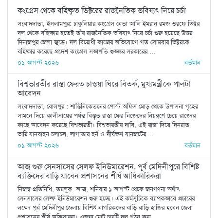
কংগ্রেস থেকে বহিষ্কৃত ভিক্টরের রাজনৈতিক ভবিষ্যৎ নিয়ে চর্চা
সংবাদদাতা, ইসলামপুর: চাকুলিয়ার কংগ্রেস নেতা আলি ইমরান রমজ ওরফে ভিক্টর
দল থেকে বহিষ্কার হতেই তাঁর রাজনৈতিক ভবিষ্যৎ নিয়ে চর্চা শুরু হয়েছে উত্তর
দিনাজপুর জেলা জুড়ে। দল বিরোধী কাজের অভিযোগে গত সোমবার ভিক্টরকে
বহিষ্কার করেছে প্রদেশ কংগ্রেস সভাপতি শুভঙ্কর সরকারের ...
০১ আগস্ট ২০২৬
বর্তমান
বিশ্বভারতীর রাস্তা ফেরত চাওয়া ঘিরে বিতর্ক, মুখ্যমন্ত্রীকে পালটা
আবেদন
সংবাদদাতা, বোলপুর : শান্তিনিকেতনের পোস্ট অফিস মোড় থেকে উপাসনা গৃহের
সামনে দিয়ে কালীসায়ের পর্যন্ত বিস্তৃত রাস্তা ফের নিজেদের নিয়ন্ত্রণে চেয়ে রাজ্যের
কাছে আবেদন করেছে বিশ্বভারতী। বিশ্বভারতীর দাবি, এই রাস্তা দিয়ে দিনরাত
ভারি যানবাহন চলাচল, লাগাতার হর্ন ও দীর্ঘক্ষণ যানজটের ...
০১ আগস্ট ২০২৬
বর্তমান
আজ শুরু সেনসাসের সেলফ ইনিউমারেশন, পূর্ব মেদিনীপুরে বিশিষ্ট
ব্যক্তিদের বাড়ি যাবেন প্রশাসনের শীর্ষ আধিকারিকরা
নিজস্ব প্রতিনিধি, তমলুক: আজ, শনিবার ১ আগস্ট থেকে জনগণনা অর্থাৎ
সেনসাসের সেল্ফ ইনিউমারেশন শুরু হচ্ছে। এই কর্মসূচিকে ব্যাপকভাবে প্রচারের
লক্ষ্যে পূর্ব মেদিনীপুর জেলায় বিশিষ্ট নাগরিকদের বাড়ি বাড়ি হাজির হবেন জেলা
প্রশাসনের শীর্ষ অফিসাররা। এজন্য মোট চারটি দল গঠন করা ...