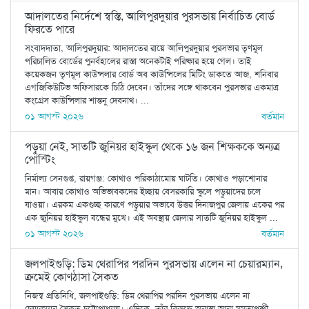
আদালতের নির্দেশে স্বস্তি, আলিপুরদুয়ার পুরসভায় নির্বাচিত বোর্ড
ফিরতে পারে
সংবাদদাতা, আলিপুরদুয়ার: আদালতের রায়ে আলিপুরদুয়ার পুরসভার তৃণমূল
পরিচালিত বোর্ডের পুনর্বহালের রাস্তা অনেকটাই পরিষ্কার হয়ে গেল। তাই
কয়েকজন তৃণমূল কাউন্সলার বোর্ড অব কাউন্সিলের মিটিং ডাকতে আজ, শনিবার
এগজিকিউটিভ অফিসারকে চিঠি দেবেন। তাঁদের সঙ্গে থাকবেন পুরসভার একমাত্র
কংগ্রেস কাউন্সিলার শান্তনু দেবনাথ। ...
০১ আগস্ট ২০২৬
বর্তমান
পড়ুয়া নেই, সাতটি জুনিয়র হাইস্কুল থেকে ১৬ জন শিক্ষককে অন্যত্র
পোস্টিং
নির্মাল্য সেনগুপ্ত, রায়গঞ্জ: কোথাও পরিকাঠামোয় ঘাটতি। কোথাও পড়াশোনার
মান। আবার কোথাও অভিভাবকদের ইচ্ছায় বেসরকারি স্কুলে পড়ুয়াদের চলে
যাওয়া। এরকম একগুচ্ছ কারণে পড়ুয়ার অভাবে উত্তর দিনাজপুর জেলায় একের পর
এক জুনিয়র হাইস্কুল বন্ধের মুখে। এই অবস্থায় জেলার সাতটি জুনিয়র হাইস্কুল ...
০১ আগস্ট ২০২৬
বর্তমান
জলপাইগুড়ি: ডিম থেরাপির পরদিন পুরসভায় এলেন না চেয়ারম্যান,
ক্রমেই কোণঠাসা সৈকত
নিজস্ব প্রতিনিধি, জলপাইগুড়ি: ডিম থেরাপির পরদিন পুরসভায় এলেন না
চেয়ারম্যান সৈকত চট্টোপাধ্যায়। এদিকে, তাঁর বিরুদ্ধে অনাস্থা আনা মমতাপন্থী