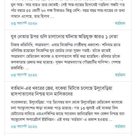
মূল আয়। আর ব্যয়ও তার থেকেই। সেই আয়-ব্যয়ের হিসাবেই গরমিল! অঙ্কটা গত
পাঁচ বছরে ৫৪ কোটি ৬০ লক্ষ টাকারও কিছু বেশি। বছর বছর আয়-ব্যয়ের যে তথ্য
সামনে এসেছে, তার হিসাব ...
০৩ আগস্ট ২০২৬
বর্তমান
যুব নেতার উপর গুলি চালানোর ঘটনায় অভিযুক্ত আরও ১ নেতা
নিজস্ব প্রতিনিধি, আরামবাগ: এবার বিজেপির গোষ্ঠীদ্বন্দ্ব প্রকাশ্যে। শনিবার রাতে
গুলিবিদ্ধ হয়েছেন বিজেপির যুব মোর্চার নেতা সুজন গরাই। তাঁকে রাতেই
আরামবাগ মেডিকেল কলেজ ও হাসপাতালে ভর্তি করা হয়েছিল। রবিবার তাঁকে
কলকাতায় রেফার করা হয়েছে। সুজন আরামবাগের গৌরহাটির বাসিন্দা। পেশায়
রাজমিস্ত্রি। ...
০৩ আগস্ট ২০২৬
বর্তমান
বর্তমান-এর খবরের জের, বকেয়া মিটতে চলেছে উলুবেড়িয়া
হাসপাতালের নিশ্চয় যান মালিকদের
সংবাদদাতা, উলুবেড়িয়া: গত ডিসেম্বর মাস থেকে উলুবেড়িয়া মেডিকেল কলেজে
চলা অ্যাম্বুলেন্সের ভাড়া বকেয়া পড়ে রয়েছে। গত ১৩ জুলাই এই বকেয়া বিল
মেটানোর দাবিতে এমএসভিপির কাছে আবেদন জানিয়েছিল অল বেঙ্গল নিশ্চয় যান
অ্যাম্বুলেন্স অপারেটার্স ইউনিয়ন। এই খবর ‘বর্তমান’-এ প্রকাশ হওয়ার ...
০৩ আগস্ট ২০২৬
বর্তমান