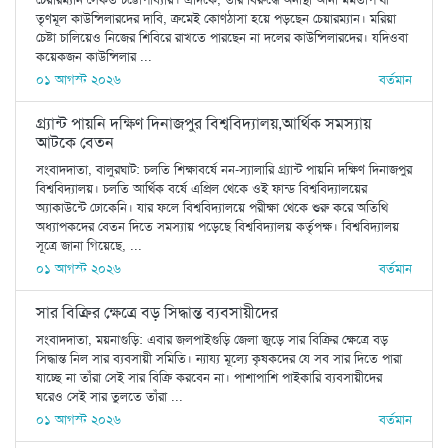
তৃণমূল কাউন্সিলারদের দাবি, ক্রমেই কোণঠাসা হয়ে পড়ছেন চেয়ারম্যান। মরিয়া
চেষ্টা চালিয়েও নিজের শিবিরে রাখতে পারছেন না দলের কাউন্সিলারদের। যদিওবা
কয়েকজন কাউন্সিলার ...
০১ আগস্ট ২০২৬
বর্তমান
গ্র্যান্ট পায়নি দক্ষিণ দিনাজপুর বিশ্ববিদ্যালয়,আর্থিক সমস্যায়
আটকে বেতন
সংবাদদাতা, বালুরঘাট: চলতি শিক্ষাবর্ষে নন-স্যালারি গ্র্যান্ট পায়নি দক্ষিণ দিনাজপুর
বিশ্ববিদ্যালয়। চলতি আর্থিক বর্ষে এপ্রিল থেকে ওই ফান্ড বিশ্ববিদ্যালয়ের
অ্যাকাউন্টে ঢোকেনি। যার ফলে বিশ্ববিদ্যালয়ে পরীক্ষা থেকে শুরু করে অতিথি
অধ্যাপকদের বেতন দিতে সমস্যায় পড়েছে বিশ্ববিদ্যালয় কর্তৃপক্ষ। বিশ্ববিদ্যালয়
সূত্রে জানা গিয়েছে, ...
০১ আগস্ট ২০২৬
বর্তমান
সার বিক্রির ক্ষেত্রে বড় সিদ্ধান্ত ব্যবসায়ীদের
সংবাদদাতা, ময়নাগুড়ি: এবার জলপাইগুড়ি জেলা জুড়ে সার বিক্রির ক্ষেত্রে বড়
সিদ্ধান্ত নিল সার ব্যবসায়ী সমিতি। ন্যায্য মূল্যে কৃষকদের যে সব সার দিতে পারা
যাচ্ছে না তাঁরা সেই সার বিক্রি করবেন না। পাশাপাশি পাইকারি ব্যবসায়ীদের
ঘরেও সেই সার তুলতে তাঁরা ...
০১ আগস্ট ২০২৬
বর্তমান