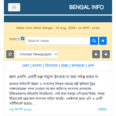
BENGAL INFO
News from West Bengal | 10 Aug, 2026 | ২৬ শ্রাবণ, ১৪৩৩
বাংলা
(?)
খেলা
|
ব্যবসা
|
বিনোদন
|
রাজ্য
|
কলকাতা
|
দেশ
জাল এসসি, এসটি চক্র সমূলে উৎখাত না করা পর্যন্ত থামব না
রাজ্যের আদিবাসী উন্নয়ন ও সংখ্যালঘু বিষয়ক দপ্তরের মন্ত্রী ক্ষুদিরাম টুডুর
সাক্ষাৎকারপ্রশ্ন: শপথ নেওয়ার পর জাল জাতিগত শংসাপত্র প্রাপকদের
চিহ্নিতকরণের প্রতিশ্রুতি দিয়েছিলেন, সেই কাজ কতদূর এগিয়েছে?উত্তর: আমরা
ইতিমধ্যেই প্রচুর জাল শংসাপত্র বাতিল করেছি। একইসঙ্গে ভুয়ো এসি ও এসটি
সার্টিফিকেট রয়েছে, ...
০৩ আগস্ট ২০২৬
বর্তমান