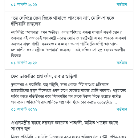
০১ আগস্ট ২০২৬
বর্তমান
‘ভয় দেখিয়ে জেন জিকে থামাতে পারবেন না’, মোদি-শাহকে
হুঁশিয়ারি রাহুলের
নয়াদিল্লি: ‘আপনারা এখন অতীত। এবার ভবিষ্যত্ প্রজন্ম সম্পর্কে সতর্ক হোন।’
শুক্রবার এই ভাষাতেই প্রধানমন্ত্রী নরেন্দ্র মোদি ও স্বরাষ্ট্রমন্ত্রী অমিত শাহকে আক্রমণ
করলেন রাহুল গান্ধী। যন্তরমন্তরে ককরোচ জনতা পার্টির (সিজেপি) আন্দোলন
চলাকালীন প্রধানমন্ত্রীকে ‘অপমান’ করেছেন—এই অভিযোগে ২৫ বছরের তরুণীর
বিরুদ্ধে ...
০১ আগস্ট ২০২৬
বর্তমান
ফের ডাক্তারির প্রশ্ন ফাঁস, এবার ওড়িশা
ভুবনেশ্বর ও নয়াদিল্লি: বজ্র আঁটুনি, ফস্কা গেরো! নিট-কাণ্ডের প্রতিবাদে
ছাত্রছাত্রীদের তুমুল বিক্ষোভে প্রবল চাপে কেন্দ্রের নরেন্দ্র মোদি সরকার। পড়ুয়াদের
দাবির কাছে নতিস্বীকার করে শিক্ষামন্ত্রীর পদ থেকে ইস্তফা দিতে হয়েছে ধর্মেন্দ্র
প্রধানকে। অবিজেপি রাজ্যগুলিতে প্রশ্ন ফাঁস খুঁজে বের করতে তেড়েফুঁড়ে ...
০১ আগস্ট ২০২৬
বর্তমান
প্রধানমন্ত্রীর কাছে দরবার করলেন শতাব্দী, অমিত শাহের কাছে
সাংসদ জুন
নিজস্ব প্রতিনিধি, নয়াদিল্লি: নিজেদের নতুন দলের ভবিষ্যৎ তো বটেই, পশ্চিমবঙ্গের