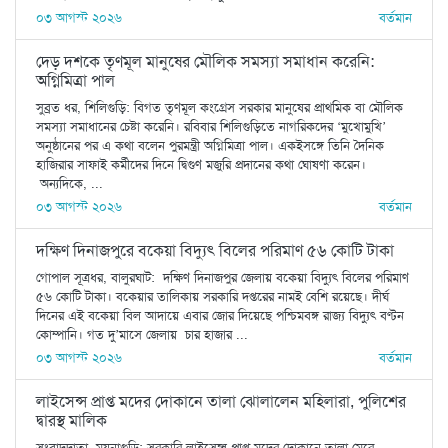
০৩ আগস্ট ২০২৬
বর্তমান
দেড় দশকে তৃণমূল মানুষের মৌলিক সমস্যা সমাধান করেনি:
অগ্নিমিত্রা পাল
সুব্রত ধর, শিলিগুড়ি: বিগত তৃণমূল কংগ্রেস সরকার মানুষের প্রাথমিক বা মৌলিক
সমস্যা সমাধানের চেষ্টা করেনি। রবিবার শিলিগুড়িতে নাগরিকদের ‘মুখোমুখি’
অনুষ্ঠানের পর এ কথা বলেন পুরমন্ত্রী অগ্নিমিত্রা পাল। একইসঙ্গে তিনি দৈনিক
হাজিরার সাফাই কর্মীদের দিনে দ্বিগুণ মজুরি প্রদানের কথা ঘোষণা করেন।
অন্যদিকে, ...
০৩ আগস্ট ২০২৬
বর্তমান
দক্ষিণ দিনাজপুরে বকেয়া বিদ্যুৎ বিলের পরিমাণ ৫৬ কোটি টাকা
গোপাল সূত্রধর, বালুরঘাট: দক্ষিণ দিনাজপুর জেলায় বকেয়া বিদ্যুৎ বিলের পরিমাণ
৫৬ কোটি টাকা। বকেয়ার তালিকায় সরকারি দপ্তরের নামই বেশি রয়েছে। দীর্ঘ
দিনের এই বকেয়া বিল আদায়ে এবার জোর দিয়েছে পশ্চিমবঙ্গ রাজ্য বিদ্যুৎ বণ্টন
কোম্পানি। গত দু’মাসে জেলায় চার হাজার ...
০৩ আগস্ট ২০২৬
বর্তমান
লাইসেন্স প্রাপ্ত মদের দোকানে তালা ঝোলালেন মহিলারা, পুলিশের
দ্বারস্থ মালিক
সংবাদদাতা, ময়নাগুড়ি: সরকারি লাইসেন্স প্রাপ্ত মদের দোকানে তালা মেরে