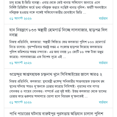
চালু হচ্ছে ই-জিডি ব্যবস্থা। এবার থেকে কেউ থানায় অভিযোগ জানাতে এলে
নির্দিষ্ট ডিজিটাল ফর্মে তথ্য নথিভুক্ত করবে সংশ্লিষ্ট থানার পুলিশ। ফর্মটি অনলাইনে
নথিভুক্ত হওয়ার সঙ্গে সঙ্গেই অভিযোগকারীর মোবাইলে জিডি ...
০১ আগস্ট ২০২৬
বর্তমান
যান নিয়ন্ত্রণে ৮০০ অস্থায়ী হোমগার্ড নিচ্ছে লালবাজার, ছাড়পত্র দিল
নবান্ন
নিজস্ব প্রতিনিধি, কলকাতা: অস্থায়ী ভিত্তিতে ফের কলকাতা পুলিশ ৮০০ হোমগার্ড
নিতে চলেছে। বৃহস্পতিবার স্বরাষ্ট্র দপ্তর এ সংক্রান্ত ছাড়পত্র দিয়েছে কলকাতার
পুলিশ কমিশনার অজয় নন্দাকে। এর জন্য নবান্ন ১০ কোটি ৮৮ লক্ষ টাকা মঞ্জুর
করেছে। লালবাজারের এক বিশেষ সূত্রে এই ...
০১ আগস্ট ২০২৬
বর্তমান
শুভেন্দুর আপ্তসহায়ক চন্দ্রনাথ খুনে সিবিআইয়ের জালে আরও ২
নিজস্ব প্রতিনিধি, কলকাতা: মুখ্যমন্ত্রী শুভেন্দু অধিকারীর আপ্তসহায়ক চন্দ্রনাথ রথ
খুনের ঘটনায় আরও দু’জনকে গ্রেপ্তার করেছে সিবিআই। ধৃতদের নাম সাগর
সোনকর ও সাহেব সোনকর। সম্পর্কে এরা দুই ভাই। উত্তর কলকাতা থেকে তাদের
গ্রেপ্তার করে শুক্রবার আদালতে তোলা হলে বিচারক দু’জনকেই ...
০১ আগস্ট ২০২৬
বর্তমান
পাখি পাচারের ঘটনায় বারুইপুর পুরসভায় অভিযান চালাল পুলিশ