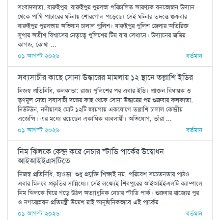
সংবাদদাতা, বারুইপুর: বারুইপুর পুরসভা পরিচালিত আরণ্যক বনভোজন উদ্যান
থেকে পাখি পাচারের ঘটনায় শোরগোল পড়েছে। সেই ঘটনার তদন্তে শুক্রবার
বারুইপুর পুরসভায় অভিযান চালাল পুলিশ। বারুইপুর পুলিশ জেলার অতিরিক্ত
সুপার অতীশ বিশ্বাসের নেতৃত্বে পুলিশের টিম যায় সেখানে। উদ্যানের জমির
কাগজ, কোথা ...
০১ আগস্ট ২০২৬
বর্তমান
সব্যসাচীর কাছে সোনা উদ্ধারের মামলায় ১২ স্থানে তল্লাশি ইডির
নিজস্ব প্রতিনিধি, কলকাতা: রাজ্য পুলিশের পর এবার ইডি। প্রাক্তন বিধায়ক ও
তৃণমূল নেতা সব্যসাচী দত্তের কাছ থেকে সোনা উদ্ধারের পর শুক্রবার কলকাতা,
নিউটউন, নদীয়াসহ মোট ১২টি জায়গায় একযোগে তল্লাশি চালাল কেন্দ্রীয়
এজেন্সি। এর মধ্যে রয়েছেন একাধিক ব্যবসায়ী। অভিযোগ, তাঁরা ...
০১ আগস্ট ২০২৬
বর্তমান
নিম ঝিলকে কেন্দ্র করে নেচার স্টাডি পার্কের উদ্বোধন
আইআইইএসটিতে
নিজস্ব প্রতিনিধি, হাওড়া: শুধু প্রযুক্তি শিক্ষাই নয়, পরিবেশ সচেতনতার পাঠও
এবার মিলবে প্রকৃতির সান্নিধ্যে। সেই লক্ষ্যেই শিবপুরের আইআইইএসটি ক্যাম্পাসে
নিম ঝিলকে ঘিরে গড়ে উঠল অত্যাধুনিক নেচার স্টাডি পার্ক। শুক্রবার রাজ্যের পুর
ও নগরোন্নয়ন প্রতিমন্ত্রী উমেশ রাই আনুষ্ঠানিকভাবে এই পার্কের ...
০১ আগস্ট ২০২৬
বর্তমান