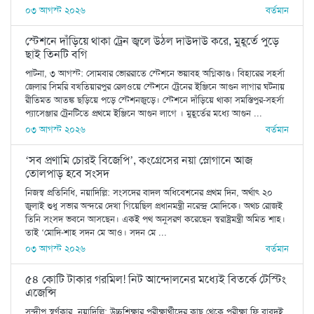
০৩ আগস্ট ২০২৬
বর্তমান
স্টেশনে দাঁড়িয়ে থাকা ট্রেন জ্বলে উঠল দাউদাউ করে, মুহূর্তে পুড়ে
ছাই তিনটি বগি
পাটনা, ৩ আগস্ট: সোমবার ভোররাতে স্টেশনে ভয়াবহ অগ্নিকাণ্ড। বিহারের সহর্সা
জেলার সিমরি বখতিয়ারপুর রেলওয়ে স্টেশনে ট্রেনের ইঞ্জিনে আগুন লাগার ঘটনায়
রীতিমত আতঙ্ক ছড়িয়ে পড়ে স্টেশনজুড়ে। স্টেশনে দাঁড়িয়ে থাকা সমস্তিপুর-সহর্সা
প্যাসেঞ্জার ট্রেনটিতে প্রথমে ইঞ্জিনে আগুন লাগে । মুহূর্তের মধ্যে আগুন ...
০৩ আগস্ট ২০২৬
বর্তমান
‘সব প্রণামি চোরই বিজেপি’, কংগ্রেসের নয়া স্লোগানে আজ
তোলপাড় হবে সংসদ
নিজস্ব প্রতিনিধি, নয়াদিল্লি: সংসদের বাদল অধিবেশনের প্রথম দিন, অর্থাৎ ২০
জুলাই শুধু সভার অন্দরে দেখা গিয়েছিল প্রধানমন্ত্রী নরেন্দ্র মোদিকে। অথচ রোজই
তিনি সংসদ ভবনে আসছেন। একই পথ অনুসরণ করেছেন স্বরাষ্ট্রমন্ত্রী অমিত শাহ।
তাই ‘মোদি-শাহ সদন মে আও। সদন মে ...
০৩ আগস্ট ২০২৬
বর্তমান
৫৪ কোটি টাকার গরমিল! নিট আন্দোলনের মধ্যেই বিতর্কে টেস্টিং
এজেন্সি
সন্দীপ স্বর্ণকার, নয়াদিল্লি: উচ্চশিক্ষার পরীক্ষার্থীদের কাছ থেকে পরীক্ষা ফি বাবদই