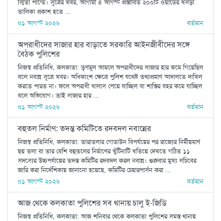
স্মিতা পান্ডে। সূত্রের খবর, আগামী ৪ আগস্ট প্রস্তাবিত ২০০টি ওয়ার্ডের খসড়া
তালিকা প্রকাশ হতে ...
০১ আগস্ট ২০২৬
বর্তমান
অপরাধীদের সাজার হার বাড়াতে সরকারি আইনজীবীদের সঙ্গে
বৈঠক পুলিশের
নিজস্ব প্রতিনিধি, কলকাতা: তৃণমূল আমলে অপরাধীদের সাজার হার কমে গিয়েছিল
বলে নবান্ন সূত্রে খবর। অধিকাংশ ক্ষেত্রে পুলিশ যথেষ্ট তথ্যপ্রমাণ আদালতে দাখিল
করতে পারত না। ফলে অপরাধী খালাস পেয়ে যাচ্ছিল বা শাস্তির বহর কমে যাচ্ছিল
বলে অভিযোগ। তাই সাজার হার ...
০১ আগস্ট ২০২৬
বর্তমান
বহুতল নির্মাণ: তদন্ত কমিটিতে রদবদল নবান্নের
নিজস্ব প্রতিনিধি, কলকাতা: তারাতলার গোডাউন বিপর্যয়ের পর রাজ্যের নির্মীয়মাণ
ছয় তলা বা তার বেশি বহুতলের নির্মাণের খুঁটিনাটি খতিয়ে দেখতে গঠিত ১১
সদস্যের উচ্চপর্যায়ের তদন্ত কমিটির রদবদল করল নবান্ন। শুক্রবার মুখ্য সচিবের
জারি করা নির্দেশিকায় জানানো হয়েছে, কমিটির চেয়ারপার্সন করা ...
০১ আগস্ট ২০২৬
বর্তমান
আজ থেকে কলকাতা পুলিশের সব থানায় চালু ই-জিডি
নিজস্ব প্রতিনিধি, কলকাতা: আজ শনিবার থেকে কলকাতা পুলিশের সমস্ত থানায়