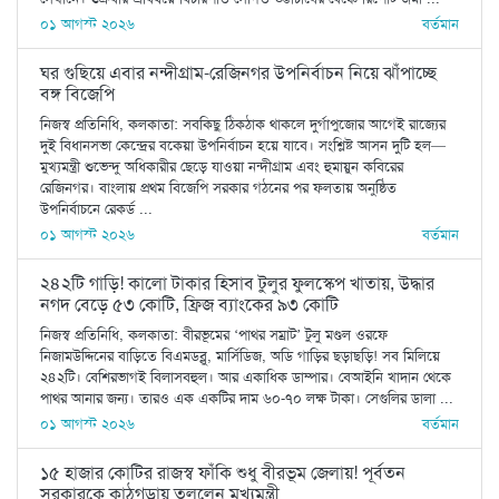
০১ আগস্ট ২০২৬
বর্তমান
ঘর গুছিয়ে এবার নন্দীগ্রাম-রেজিনগর উপনির্বাচন নিয়ে ঝাঁপাচ্ছে
বঙ্গ বিজেপি
নিজস্ব প্রতিনিধি, কলকাতা: সবকিছু ঠিকঠাক থাকলে দুর্গাপুজোর আগেই রাজ্যের
দুই বিধানসভা কেন্দ্রের বকেয়া উপনির্বাচন হয়ে যাবে। সংশ্লিষ্ট আসন দুটি হল—
মুখ্যমন্ত্রী শুভেন্দু অধিকারীর ছেড়ে যাওয়া নন্দীগ্রাম এবং হুমায়ুন কবিরের
রেজিনগর। বাংলায় প্রথম বিজেপি সরকার গঠনের পর ফলতায় অনুষ্ঠিত
উপনির্বাচনে রেকর্ড ...
০১ আগস্ট ২০২৬
বর্তমান
২৪২টি গাড়ি! কালো টাকার হিসাব টুলুর ফুলস্কেপ খাতায়, উদ্ধার
নগদ বেড়ে ৫৩ কোটি, ফ্রিজ ব্যাংকের ৯৩ কোটি
নিজস্ব প্রতিনিধি, কলকাতা: বীরভূমের ‘পাথর সম্রাট’ টুলু মণ্ডল ওরফে
নিজামউদ্দিনের বাড়িতে বিএমডব্লু, মার্সিডিজ, অডি গাড়ির ছড়াছড়ি! সব মিলিয়ে
২৪২টি। বেশিরভাগই বিলাসবহুল। আর একাধিক ডাম্পার। বেআইনি খাদান থেকে
পাথর আনার জন্য। তারও এক একটির দাম ৬০-৭০ লক্ষ টাকা। সেগুলির ডালা ...
০১ আগস্ট ২০২৬
বর্তমান
১৫ হাজার কোটির রাজস্ব ফাঁকি শুধু বীরভূম জেলায়! পূর্বতন
সরকারকে কাঠগড়ায় তুললেন মুখ্যমন্ত্রী