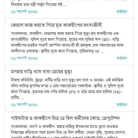
বিধায়ক তথা মন্ত্রী অর্জুন সিংয়ের সই ...
০১ আগস্ট ২০২৬
বর্তমান
কেরলে কাজ করতে গিয়ে মৃত কাকদ্বীপের মৎস্যজীবী
সংবাদদাতা, কাকদ্বীপ: কেরালায় কাজ করতে গিয়ে মৃত্যু হল কাকদ্বীপের এক
মৎস্যজীবীর। পুলিশ সূত্রে জানা গিয়েছে, মৃতের নাম সুজিত দাস (৩৫)। বাড়ি
কাকদ্বীপের হারউড পয়েন্ট কোস্টাল থানার শ্রী শ্রী রামকৃষ্ণ গ্রাম পঞ্চায়েতের কাক-
কালীনগর এলাকায়। স্থানীয় সূত্রে জানা গিয়েছে, সুজিতবাবু ২৫ ...
০১ আগস্ট ২০২৬
বর্তমান
মগরায় বাড়ি ধসে বাবা-মেয়ের মৃত্যু
নিজস্ব প্রতিনিধি, চুঁচুড়া: মাটির বাড়ি ধসে মৃত্যু হল বাবা ও মেয়ের। এই মর্মান্তিক
ঘটনা ঘটেছে হুগলির মগরা ২ গ্রাম পঞ্চায়েতের গজঘণ্টায়। স্থানীয় ও পুলিশ সূত্রে
জানা গিয়েছে, মৃতদের নাম গৌর মালিক (৫৭) ও তাঁর মেয়ে মাম মালিক (২৩)।
মাটির ...
০১ আগস্ট ২০২৬
বর্তমান
গাইঘাটায় ও কাকদ্বীপে মিড ডে মিল কর্মীদের ক্ষোভ, ডেপুটেশন
সংবাদদাতা, বনগাঁ ও কাকদ্বীপ: রান্নার দায়িত্ব ইসকনের হাতে তুলে দেওয়ার
সিদ্ধান্তের প্রতিবাদে সরব হলেন মিড ডে মিল কর্মীরা। বেতন বৃদ্ধি, পুজোর বোনাস,