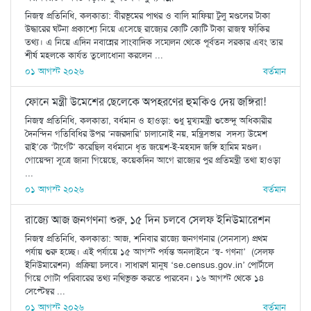
নিজস্ব প্রতিনিধি, কলকাতা: বীরভূমের পাথর ও বালি মাফিয়া টুলু মণ্ডলের টাকা
উদ্ধারের ঘটনা প্রকাশ্যে নিয়ে এসেছে রাজ্যের কোটি কোটি টাকা রাজস্ব ফাঁকির
তথ্য। এ নিয়ে এদিন নবান্নের সাংবাদিক সম্মেলন থেকে পূর্বতন সরকার এবং তার
শীর্ষ মহলকে কার্যত তুলোধোনা করলেন ...
০১ আগস্ট ২০২৬
বর্তমান
ফোনে মন্ত্রী উমেশের ছেলেকে অপহরণের হুমকিও দেয় জঙ্গিরা!
নিজস্ব প্রতিনিধি, কলকাতা, বর্ধমান ও হাওড়া: শুধু মুখ্যমন্ত্রী শুভেন্দু অধিকারীর
দৈনন্দিন গতিবিধির উপর ‘নজরদারি’ চালানোই নয়, মন্ত্রিসভার সদস্য উমেশ
রাই’কে ‘টার্গেট’ করেছিল বর্ধমানে ধৃত জয়েশ-ই-মহম্মদ জঙ্গি হামিম মণ্ডল।
গোয়েন্দা সূত্রে জানা গিয়েছে, কয়েকদিন আগে রাজ্যের পুর প্রতিমন্ত্রী তথা হাওড়া
...
০১ আগস্ট ২০২৬
বর্তমান
রাজ্যে আজ জনগণনা শুরু, ১৫ দিন চলবে সেলফ ইনিউমারেশন
নিজস্ব প্রতিনিধি, কলকাতা: আজ, শনিবার রাজ্যে জনগণনার (সেনসাস) প্রথম
পর্যায় শুরু হচ্ছে। এই পর্যায়ে ১৫ আগস্ট পর্যন্ত অনলাইনে ‘স্ব- গণনা’ (সেলফ
ইনিউমারেশন) প্রক্রিয়া চলবে। সাধারণ মানুষ ‘se.census.gov.in’ পোর্টালে
গিয়ে গোটা পরিবারের তথ্য নথিভুক্ত করতে পারবেন। ১৬ আগস্ট থেকে ১৪
সেপ্টেম্বর ...
০১ আগস্ট ২০২৬
বর্তমান