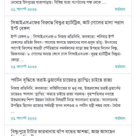
নেমেছে চিৎপুরের যাত্রাপাড়ায়। বিভিন্ন যাত্রা সংগঠনের পক্ষ থেকে ...
০১ আগস্ট ২০২৬
বর্তমান
সিআইএসএফের বিরুদ্ধে বিষ্ণুর হ্যাটট্রিক, আট গোলের মালা পরাল
ইস্ট বেঙ্গল
ইস্ট বেঙ্গল-৮ : সিআইএসএফ-০ নিজস্ব প্রতিনিধি, কলকাতা: শনিবার ইস্ট
বেঙ্গলের প্রতিষ্ঠা দিবস। আলোয় ভাসছে ময়দানের লাল-হলুদ তাঁবু। উৎসবের
আগেই কিশোর ভারতী স্টেডিয়ামে সমর্থকদের বড়ো জয় উপহার দিলেন বিষ্ণু,
জিকসনরা। ৮ গোলের বন্যায় ভেসে গেল সিআইএসএফ। দুরন্ত হ্যাটট্রিক বিষ্ণুর।
জোড়া ...
০১ আগস্ট ২০২৬
বর্তমান
পর্যটন বৃদ্ধিতে তরাই-ডুয়ার্সের চায়েরও ব্র্যান্ডিং চাইছে রাজ্য
নিজস্ব প্রতিনিধি, কলকাতা: দার্জিলিংয়ের চা শুধু নয়, উত্তরবঙ্গের তরাই-ডুয়ার্সের
চায়েরও আলাদা ‘ব্রান্ডিং’ করতে চাইছে রাজ্য সরকার। বৃহস্পতিবার নবান্নে
উত্তরবঙ্গের শিল্প উন্নয়ন বৈঠকে বিষয়টি নিয়ে আলোচনা হয়েছে। আলোচনায়
উপস্থিত ছিলেন রাজ্যের অর্থমন্ত্রী স্বপন দাশগুপ্ত ও পর্যটন মন্ত্রী শঙ্কর ঘোষ। বৈঠক
...
০১ আগস্ট ২০২৬
বর্তমান
বিষ্ণুপুরে টাটার কারখানায় ঝাঁপ বন্ধের আশঙ্কা, আজ আসছেন