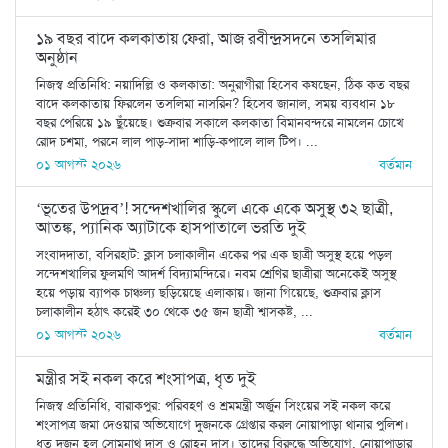
১৯ বছর বাদে কলকাতায় ফেরা, আজ রবীন্দ্রসদনে তসলিমার
অনুষ্ঠান
নিজস্ব প্রতিনিধি: নয়াদিল্লি ও কলকাতা: অনুরাগীরা হিসেব কষছেন, ঠিক কত বছর
বাদে কলকাতায় ফিরলেন তসলিমা নাসরিন? হিসেব জানাল, সময় ব্যবধান ১৮
বছর পেরিয়ে ১৯ ছুঁয়েছে। শুক্রবার সকালে কলকাতা বিমানবন্দরে নামলেন চোখে
রোদ চশমা, পরনে লাল পাড়-সাদা শাড়ি-কপালে লাল টিপ। ...
০১ আগস্ট ২০২৬
বর্তমান
‘ভূতের উপদ্রব’! সন্দেশখালির স্কুলে একে একে অসুস্থ ৩২ ছাত্রী,
আতঙ্ক, প্যানিক অ্যাটাকে হাসপাতালে ভরতি দুই
সংবাদদাতা, বসিরহাট: ক্লাস চলাকালীন একের পর এক ছাত্রী অসুস্থ হয়ে পড়ল
সন্দেশখালির ফুলমণি আদর্শ বিদ্যামন্দিরে। নবম শ্রেণির ছাত্রীরা অনেকেই অসুস্থ
হয়ে পড়ায় ব্যাপক চাঞ্চল্য ছড়িয়েছে এলাকায়। জানা গিয়েছে, শুক্রবার ক্লাস
চলাকালীন হঠাৎ করেই ৩০ থেকে ৩৫ জন ছাত্রী শ্বাসকষ্ট, ...
০১ আগস্ট ২০২৬
বর্তমান
মন্ত্রীর সই নকল করে শংসাপত্র, ধৃত দুই
নিজস্ব প্রতিনিধি, বারাকপুর: পরিবহণ ও শ্রমমন্ত্রী অর্জুন সিংয়ের সই নকল করে
শংসাপত্র জমা দেওয়ার অভিযোগে দুজনকে গ্রেপ্তার করল নোয়াপাড়া থানার পুলিশ।
ধৃত দুজন হল সোমনাথ দাস ও রোহন দাস। তাদের বিরুদ্ধে অভিযোগ, নোয়াপাড়ার