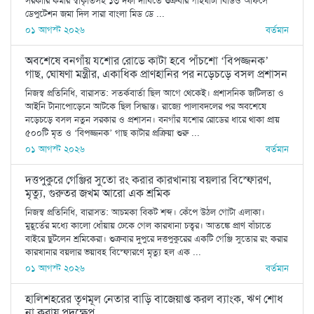
সরকারি কর্মীর স্বীকৃতিসহ ১৩ দফা দাবিতে শুক্রবার গাইঘাটা বিডিও অফিসে
ডেপুটেশন জমা দিল সারা বাংলা মিড ডে ...
০১ আগস্ট ২০২৬
বর্তমান
অবশেষে বনগাঁয় যশোর রোডে কাটা হবে পাঁচশো ‘বিপজ্জনক’
গাছ, ঘোষণা মন্ত্রীর, একাধিক প্রাণহানির পর নড়েচড়ে বসল প্রশাসন
নিজস্ব প্রতিনিধি, বারাসত: সতর্কবার্তা ছিল আগে থেকেই। প্রশাসনিক জটিলতা ও
আইনি টানাপোড়েনে আটকে ছিল সিদ্ধান্ত। রাজ্যে পালাবদলের পর অবশেষে
নড়েচড়ে বসল নতুন সরকার ও প্রশাসন। বনগাঁর যশোর রোডের ধারে থাকা প্রায়
৫০০টি মৃত ও ‘বিপজ্জনক’ গাছ কাটার প্রক্রিয়া শুরু ...
০১ আগস্ট ২০২৬
বর্তমান
দত্তপুকুরে গেঞ্জির সুতো রং করার কারখানায় বয়লার বিস্ফোরণ,
মৃত্যু, গুরুতর জখম আরো এক শ্রমিক
নিজস্ব প্রতিনিধি, বারাসত: আচমকা বিকট শব্দ। কেঁপে উঠল গোটা এলাকা।
মুহূর্তের মধ্যে কালো ধোঁয়ায় ঢেকে গেল কারখানা চত্বর। আতঙ্কে প্রাণ বাঁচাতে
বাইরে ছুটলেন শ্রমিকেরা। শুক্রবার দুপুরে দত্তপুকুরের একটি গেঞ্জি সুতোর রং করার
কারখানার বয়লার ভয়াবহ বিস্ফোরণে মৃত্যু হল এক ...
০১ আগস্ট ২০২৬
বর্তমান
হালিশহরের তৃণমূল নেতার বাড়ি বাজেয়াপ্ত করল ব্যাংক, ঋণ শোধ
না করায় পদক্ষেপ