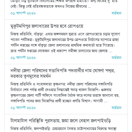
তোড়াং নিম্ন বুনিয়াদি বিদ্যালয়ের শিক্ষক জগন্নাথ মাহাতো। জন্ম থেকেই দু’ হাত
নেই। কিন্তু সেই প্রতিবন্ধকতাকে কখনও নিজের জীবনের ...
০১ আগস্ট ২০২৬
বর্তমান
মুকুটমণিপুর জলাধারের উপর হবে রোপওয়ে
নিজস্ব প্রতিনিধি, বাঁকুড়া: এবার জঙ্গলমহল ঘুরতে এসে রোপওয়েতে চড়ার সুযোগ
পাবেন পর্যটকরা। মুকুটমণিপুর জলাধারের উপর রোপওয়ে নির্মাণের ব্যাপারে রাজ্য
পর্যটন দপ্তরের সঙ্গে বাঁকুড়া জেলা প্রশাসনের প্রাথমিক কথাবার্তা হয়ে গিয়েছে।
দ্রুত পর্যটন দপ্তরের লোকজন ওই প্রকল্পে সমীক্ষা চালানোর জন্য জেলায় ...
০১ আগস্ট ২০২৬
বর্তমান
নদীয়া জেলা পরিষদের সভাধিপতি পদপ্রার্থীর নাম ঘোষণা পদ্মর,
দরকার তৃণমূলের সমর্থন
নিজস্ব প্রতিনিধি ও সংবাদদাতা কৃষ্ণনগর: নদীয়া জেলা পরিষদের সভাধিপতি
নির্বাচনে শেষ পর্যন্ত প্রার্থী দেওয়ার সিদ্ধান্তেই অনড় থাকল বিজেপি। শুক্রবার
কৃষ্ণনগরের জেলা পার্টি অফিসে সাংবাদিক বৈঠক করে দলের তরফে জানানো হয়,
সভাধিপতি পদের জন্য বিজেপির প্রার্থী হচ্ছেন প্রণতি বিশ্বাস। আগামী ...
০১ আগস্ট ২০২৬
বর্তমান
টালমাটাল পরিস্থিতি পুরসভায়, জমা জলে বেহাল জলপাইগুড়ি
নিজস্ব প্রতিনিধি, জলপাইগুড়ি: চেয়ারম্যান সৈকত চট্টোপাধ্যায়ের বিরুদ্ধে অনাস্থা