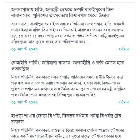
জলদাপাড়ায় হাতি, জলহস্তী দেখতে চম্পট বারুইপুরের তিন
নাবালকের, পুলিশের তৎপরতায় কিষানগঞ্জ থেকে উদ্ধার
সংবাদদাতা, বারুইপুর: মোবাইলে জঙ্গলের ভিডিয়ো দেখে গণ্ডার, হাতি, জলহস্তী
দেখার ইচ্ছা হয়েছিল তিন ভাইয়ের। তিনজনই নাবালক। তাদের বয়স যথাক্রমে
১৫, ১৩ এবং ১১ বছর। পড়ে নবম, সপ্তম ও পঞ্চম শ্রেণিতে। বাড়ি বারুইপুরের
মল্লিকপুরে। মাস দুয়েক ধরেই তারা পরিকল্পনা করে, ...
০১ আগস্ট ২০২৬
বর্তমান
বেআইনি পার্কিং: জরিমানা বাড়ছে, ডালহৌসি ও রুবি মোড়ে হবে
ওভারব্রিজ
নিজস্ব প্রতিনিধি, কলকাতা: যত্রতত্র গাড়ি পার্কিংয়ের সমস্যায় ইতি টানতে কড়া
পদক্ষেপ করতে চলেছে নবান্ন। শুক্রবার কলকাতা, হাওড়া এবং বিধাননগরের
পুলিশ ও প্রশাসনের কর্তাদের সঙ্গে বৈঠক করেন পুর ও নগরোন্নয়ন মন্ত্রী অগ্নিমিত্রা
পাল। বৈঠক শেষে কলকাতাসহ বিভিন্ন পুর এলাকায় পার্কিং ...
০১ আগস্ট ২০২৬
বর্তমান
হাওড়া শাখায় জোড়া বিপত্তি, দিনভর বর্ধমান পর্যন্ত বিপর্যস্ত ট্রেন
চলাচল
নিজস্ব প্রতিনিধি, কলকাতা, হাওড়া ও চুঁচুড়া: সকালে হুগলির ভদ্রেশ্বর স্টেশনের
কাছে একটি মালগাড়ির ইঞ্জিন লাইনচ্যুত। দুপুরে হাওড়া স্টেশনে ঢোকার মুখে