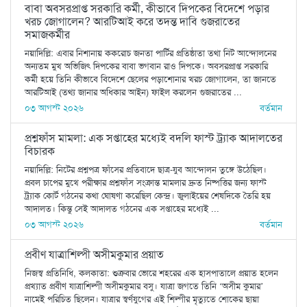
বাবা অবসরপ্রাপ্ত সরকারি কর্মী, কীভাবে দিপকের বিদেশে পড়ার
খরচ জোগালেন? আরটিআই করে তদন্ত দাবি গুজরাতের
সমাজকর্মীর
নয়াদিল্লি: এবার নিশানায় ককরোচ জনতা পার্টির প্রতিষ্ঠাতা তথা নিট আন্দোলনের
অন্যতম মুখ অভিজিৎ দিপকের বাবা ভগবান রাও দিপকে। অবসরপ্রাপ্ত সরকারি
কর্মী হয়ে তিনি কীভাবে বিদেশে ছেলের পড়াশোনার খরচ জোগালেন, তা জানতে
আরটিআই (তথ্য জানার অধিকার আইন) ফাইল করলেন গুজরাতের ...
০৩ আগস্ট ২০২৬
বর্তমান
প্রশ্নফাঁস মামলা: এক সপ্তাহের মধ্যেই বদলি ফাস্ট ট্র্যাক আদালতের
বিচারক
নয়াদিল্লি: নিটের প্রশ্নপত্র ফাঁসের প্রতিবাদে ছাত্র-যুব আন্দোলন তুঙ্গে উঠেছিল।
প্রবল চাপের মুখে পরীক্ষার প্রশ্নফাঁস সংক্রান্ত মামলার দ্রুত নিষ্পত্তির জন্য ফাস্ট
ট্র্যাক কোর্ট গঠনের কথা ঘোষণা করেছিল কেন্দ্র। জুলাইয়ের শেষদিকে তৈরি হয়
আদালত। কিন্তু সেই আদালত গঠনের এক সপ্তাহের মধ্যেই ...
০৩ আগস্ট ২০২৬
বর্তমান
প্রবীণ যাত্রাশিল্পী অসীমকুমার প্রয়াত
নিজস্ব প্রতিনিধি, কলকাতা: শুক্রবার ভোরে শহরের এক হাসপাতালে প্রয়াত হলেন
প্রখ্যাত প্রবীণ যাত্রাশিল্পী অসীমকুমার বসু। যাত্রা জগতে তিনি ‘অসীম কুমার’
নামেই পরিচিত ছিলেন। যাত্রার স্বর্ণযুগের এই শিল্পীর মৃত্যুতে শোকের ছায়া