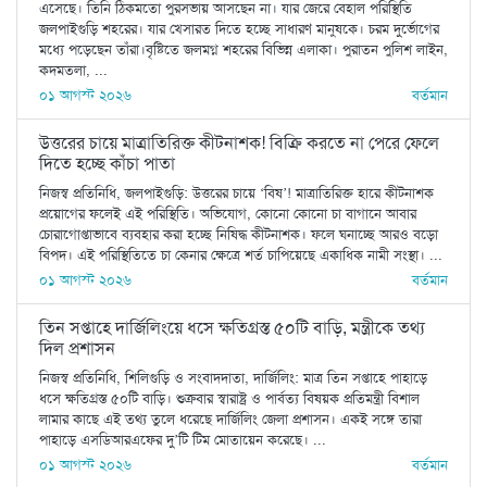
এসেছে। তিনি ঠিকমতো পুরসভায় আসছেন না। যার জেরে বেহাল পরিস্থিতি
জলপাইগুড়ি শহরের। যার খেসারত দিতে হচ্ছে সাধারণ মানুষকে। চরম দুর্ভোগের
মধ্যে পড়েছেন তাঁরা।বৃষ্টিতে জলমগ্ন শহরের বিভিন্ন এলাকা। পুরাতন পুলিশ লাইন,
কদমতলা, ...
০১ আগস্ট ২০২৬
বর্তমান
উত্তরের চায়ে মাত্রাতিরিক্ত কীটনাশক! বিক্রি করতে না পেরে ফেলে
দিতে হচ্ছে কাঁচা পাতা
নিজস্ব প্রতিনিধি, জলপাইগুড়ি: উত্তরের চায়ে ‘বিষ’! মাত্রাতিরিক্ত হারে কীটনাশক
প্রয়োগের ফলেই এই পরিস্থিতি। অভিযোগ, কোনো কোনো চা বাগানে আবার
চোরাগোপ্তাভাবে ব্যবহার করা হচ্ছে নিষিদ্ধ কীটনাশক। ফলে ঘনাচ্ছে আরও বড়ো
বিপদ। এই পরিস্থিতিতে চা কেনার ক্ষেত্রে শর্ত চাপিয়েছে একাধিক নামী সংস্থা। ...
০১ আগস্ট ২০২৬
বর্তমান
তিন সপ্তাহে দার্জিলিংয়ে ধসে ক্ষতিগ্রস্ত ৫০টি বাড়ি, মন্ত্রীকে তথ্য
দিল প্রশাসন
নিজস্ব প্রতিনিধি, শিলিগুড়ি ও সংবাদদাতা, দার্জিলিং: মাত্র তিন সপ্তাহে পাহাড়ে
ধসে ক্ষতিগ্রস্ত ৫০টি বাড়ি। শুক্রবার স্বারাষ্ট্র ও পার্বত্য বিষয়ক প্রতিমন্ত্রী বিশাল
লামার কাছে এই তথ্য তুলে ধরেছে দার্জিলিং জেলা প্রশাসন। একই সঙ্গে তারা
পাহাড়ে এসডিআরএফের দু’টি টিম মোতায়েন করেছে। ...
০১ আগস্ট ২০২৬
বর্তমান