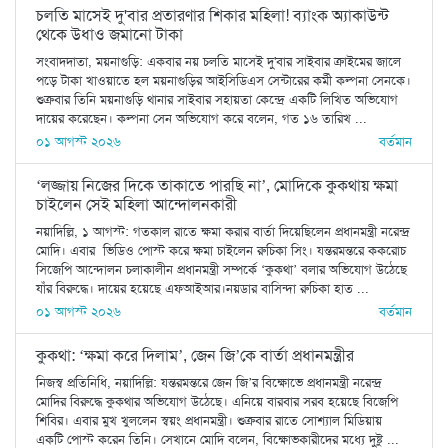
চলতি মাসেই দু'বার প্রতারণার শিকার মহিলা! ব্যাংক অ্যাকাউন্ট
থেকে উধাও জমানো টাকা
সংবাদদাতা, ময়নাগুড়ি: একবার নয় চলতি মাসেই দু'বার সাইবার ক্রাইমের জালে
পড়ে টাকা খাওয়াতে হল ময়নাগুড়ির আইসিডিএস সেন্টারের কর্মী কল্পনা সেনকে।
শুক্রবার তিনি ময়নাগুড়ি থানার সাইবার সহায়তা কেন্দ্রে একটি লিখিত অভিযোগ
দায়ের করেছেন। কল্পনা সেন অভিযোগ করে বলেন, গত ১৬ তারিখ ...
০১ আগস্ট ২০২৬
বর্তমান
‘লজ্জায় নিজের দিকে তাকাতে পারছি না’, মোদিকে কুকথায় ক্ষমা
চাইলেন সেই মহিলা আন্দোলনকারী
নয়াদিল্লি, ১ আগস্ট: গতকাল রাতে ক্ষমা করার বার্তা দিয়েছিলেন প্রধানমন্ত্রী নরেন্দ্র
মোদি। এবার ভিডিও পোস্ট করে ক্ষমা চাইলেন রুচিকা সিং। যন্তরমন্তরে ককরোচ
সিজেপি আন্দোলন চলাকালীন প্রধানমন্ত্রী সম্পর্কে ‘কুকথা’ বলার অভিযোগ উঠেছে
যাঁর বিরুদ্ধে। দায়ের হয়েছে এফআইআর।নয়ডার বাসিন্দা রুচিকা হাত ...
০১ আগস্ট ২০২৬
বর্তমান
কুকথা: ‘ক্ষমা করে দিলাম’, জেন জি’কে বার্তা প্রধানমন্ত্রীর
নিজস্ব প্রতিনিধি, নয়াদিল্লি: যন্তরমন্তরে জেন জি’র বিক্ষোভে প্রধানমন্ত্রী নরেন্দ্র
মোদির বিরুদ্ধে কুকথার অভিযোগ উঠেছে। এনিয়ে বারবার সরব হয়েছে বিজেপি
শিবির। এবার মুখ খুললেন স্বয়ং প্রধানমন্ত্রী। শুক্রবার রাতে সোশ্যাল মিডিয়ায়
একটি পোস্ট করেন তিনি। সেখানে মোদি বলেন, বিক্ষোভকারীদের মধ্যে দুষ্টু ...