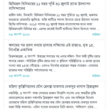
ছিটমহল বিনিময়ের ১১ বছর পূর্তি ৩১ জুলাই রাতে উদযাপন
বাসিন্দাদের
রাজীব বর্মন, দিনহাটা: ছিটমহল বিনিময়ের ১১ বছর পূর্তিতে ৩১ জুলাই, শুক্রবার
মধ্যরাতে মোমবাতি জ্বালিয়ে, বাজি ফাটিয়ে আনন্দ উৎসবে মেতে উঠলেন সাবেক
ছিটের বাসিন্দারা। ২০১৫ সালের ৩১ জুলাই ভারত-বাংলাদেশের মধ্যে থাকা
ছিটমহলগুলি বিনিময় হয়। এরপর থেকেই দিনটি স্বাধীনতা দিবস হিসাবে পালন ...
০৩ আগস্ট ২০২৬
বর্তমান
অসমের পর প্রবল বন্যায় ভাসছে দক্ষিণের এই রাজ্যও, মৃত ১৫,
নিখোঁজ একাধিক
তিরুবন্তপুরম, ৩ আগস্ট: উত্তরের অসমের পর এবার দক্ষিণ। টানা ভারী বৃষ্টির জেরে
ভাসছে কেরল। অতিরিক্ত বৃষ্টির জেরে বন্যা ও ভূমিধস পরিস্থিতিতে এ রাজ্যে মৃতের
সংখ্যা প্রায় ১৫তে পৌঁছেছে। এখনও নিখোঁজ রয়েছেন অন্তত সাতজন। সোমবার
রাজ্যের বন্যা পরিস্থিতি পর্যালোচনার পর ...
০৩ আগস্ট ২০২৬
বর্তমান
মহিলা কুস্তিগিরদের যৌন হেনস্তা মামলায় বেকসুর খালাস ব্রিজভূষণ
নয়াদিল্লি, ৩ আগস্ট: আজ সোমবার প্রাক্তন বিজেপি সাংসদ এবং ভারতীয় কুস্তি
ফেডারেশনের প্রাক্তন সভাপতি ব্রিজভূষণ শরণ সিং এবং সহ-অভিযুক্ত বিনোদ
তোমরকে মহিলা কুস্তিগিরদের দায়ের করা যৌন হেনস্তার মামলায় বেকসুর খালাস
করল দিল্লি আদালত। এদিন সংবাদ মাধ্যমকে তিনি জানান, 'অভিযোগ ওঠার ...