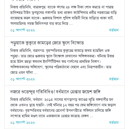
নিজস্ব প্রতিনিধি, বারাকপুর: ব্যাংক ঋণের ২৪ লক্ষ টাকা শোধ করতে না পারায়
হালিশহর টাউন তৃণমূলের সভাপতি তথা প্রাক্তন কাউন্সিলার প্রবীর সরকারের বাড়ি
বাজেয়াপ্ত করল ব্যাংক। শুক্রবার বিশাল পুলিশ বাহিনী নিয়ে বাড়িতে থাকা খাট,
আলমারিসহ সমস্ত জিনিসপত্র বার করে দিয়ে ...
০১ আগস্ট ২০২৬
বর্তমান
পড়ুয়াকে কুকুরে কামড়ের জেরে স্কুলে বিক্ষোভ
নিজস্ব প্রতিনিধি, বরানগর: বৃহস্পতিবার কুকুরের কামড়ে জখম হয়েছিল এক
পড়ুয়া। তার জেরে শুক্রবার স্কুলে বিক্ষোভ দেখালেন অভিভাবকরা। ঘটনায় উত্তপ্ত
হয়ে উঠল রহড়া ভবনাথ ইনস্টিটিউশন ফর গার্লসের প্রাথমিক বিভাগ।
অভিভাবকদের অভিযোগ, স্কুলের পরিকাঠামো বেহাল এবং নিরাপত্তাহীন। তার
জেরে এমন ঘটনা ...
০১ আগস্ট ২০২৬
বর্তমান
নজরে শুভেন্দুর গতিবিধিও! বর্ধমানে গ্রেপ্তার জয়েশ জঙ্গি
নিজস্ব প্রতিনিধি, বর্ধমান: ২০১৪ সালের খাগড়াগড় কাণ্ডের স্মৃতি বঙ্গবাসীর মন
থেকে এখনও মুছে যায়নি। সেই ঘটনার ১২ বছর পর ফের জঙ্গিযোগে নাম জড়াল
বর্ধমানের। বৃহস্পতিবার বর্ধমানের রেনেসাঁ উপনগরীতে অভিযান চালিয়ে জঙ্গি
সন্দেহে হামিম মণ্ডল নামে একজনকে গ্রেপ্তার করেছে বেঙ্গল ...
০১ আগস্ট ২০২৬
বর্তমান