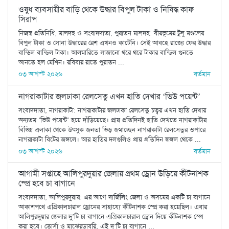
ওষুধ ব্যবসায়ীর বাড়ি থেকে উদ্ধার বিপুল টাকা ও নিষিদ্ধ কাফ
সিরাপ
নিজস্ব প্রতিনিধি, মালদহ ও সংবাদদাতা, পুরাতন মালদহ: বীরভূমের টুলু মণ্ডলের
বিপুল টাকা ও সোনা উদ্ধারের রেশ এখনও কাটেনি। সেই আবহে রাজ্যে ফের উদ্ধার
বান্ডিল বান্ডিল টাকা। আলমারিতে সাজানো থরে থরে টাকার বান্ডিল গুনতে
আনতে হল মেশিন। রবিবার রাতে পুরাতন ...
০৩ আগস্ট ২০২৬
বর্তমান
নাগরাকাটার জলঢাকা রেলসেতু এখন হাতি দেখার ‘ভিউ পয়েন্ট’
সংবাদদাতা, নাগরাকাটা: নাগরাকাটার জলঢাকা রেলসেতু চত্বর এখন হাতি দেখার
অন্যতম ‘ভিউ পয়েন্ট’ হয়ে দাঁড়িয়েছে। প্রায় প্রতিদিনই হাতি দেখতে নাগরাকাটার
বিভিন্ন এলাকা থেকে উৎসুক জনতা ভিড় জমাচ্ছেন নাগরাকাটা রেলসেতুর ওপারে
নাগরাকাটা বিটের জঙ্গলে। আর হাতির দলগুলিও প্রায় প্রতিদিন জঙ্গল থেকে ...
০৩ আগস্ট ২০২৬
বর্তমান
আগামী সপ্তাহে আলিপুরদুয়ার জেলায় প্রথম ড্রোন উড়িয়ে কীটনাশক
স্প্রে হবে চা বাগানে
সংবাদদাতা, আলিপুরদুয়ার: এর আগে দার্জিলিং জেলা ও অসমের একটি চা বাগানে
আকাশপথে এগ্রিকালচারাল ড্রোনের সাহায্যে কীটনাশক স্প্রে করা হয়েছিল। এবার
আলিপুরদুয়ার জেলার দু’টি চা বাগানে এগ্রিকালচারাল ড্রোন দিয়ে কীটনাশক স্প্রে
করা হবে। তোর্সা ও মাঝেরডাবরি, এই দু’টি চা বাগানে ...