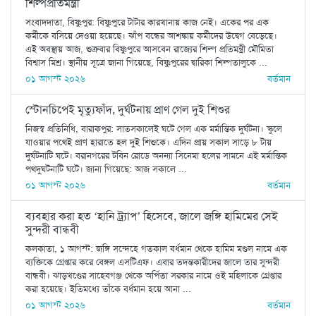
শিল্পপ্রতিমন্ত্রী
সংবাদদাতা, বিষ্ণুপুর: বিষ্ণুপুরে টাটার কারখানায় কাজ নেই। একের পর এক
কর্মীকে বসিয়ে দেওয়া হয়েছে। ঝাঁপ বন্ধের আশঙ্কায় কর্মীদের উদ্বেগ বেড়েছে।
এই অবস্থায় আজ, শুক্রবার বিষ্ণুপুরে আসবেন রাজ্যের শিল্প প্রতিমন্ত্রী মৌমিতা
বিশ্বাস মিশ্র। স্থানীয় সূত্রে জানা গিয়েছে, বিষ্ণুপুরের দ্বারিকা শিল্পতালুকে ...
০১ আগস্ট ২০২৬
বর্তমান
স্টোনচিপেই মৃত্যুফাঁদ, দুর্ঘটনায় প্রাণ গেল দুই শিশুর
নিজস্ব প্রতিনিধি, বারাকপুর: সাতসকালেই ঘটে গেল এক মর্মান্তিক দুর্ঘটনা। স্কুলে
যাওয়ার পথেই প্রাণ হারাতে হল দুই শিশুকে। এদিন প্রায় সকাল সাড়ে ৮ টায়
দুর্ঘটনাটি ঘটে। বরানগরের টবিন রোডে অনন্যা সিনেমা হলের সামনে এই মর্মান্তিক
পথদুঘটনাটি ঘটে। জানা গিয়েছে: আজ সকালে ...
০১ আগস্ট ২০২৬
বর্তমান
ব্যবহার করা হত ‘হানি ট্র্যাপ’ হিসেবে, জালে জঙ্গি হামিমের সেই
সুন্দরী বান্ধবী
কলকাতা, ১ আগস্ট: জঙ্গি সন্দেহে গতকাল বর্ধমান থেকে হামিম মণ্ডল নামে এক
ব্যক্তিকে গ্রেপ্তার করে বেঙ্গল এসটিএফ। এবার তদন্তকারীদের জালে তার সুন্দরী
বান্ধবী। ঝাড়খণ্ডের সাহেবগঞ্জ থেকে অর্পিতা সরকার নামে ওই মহিলাকে গ্রেপ্তার
করা হয়েছে। ইতিমধ্যে তাঁকে বর্ধমান হয়ে আনা ...
০১ আগস্ট ২০২৬
বর্তমান