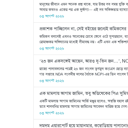
মানুষের জীবনে এমন অনেক প্রশ্ন থাকে, যার উত্তর সব সময় যুক্তি বা
আবার কখনও একের পর এক দুর্ভাগ্য— এই সব অভিজ্ঞতার ব্যাখ্যা
০৩ আগস্ট ২০২৬
প্রকাশক পাচ্ছিলেন না, সেই বইয়ের জন্যেই কমিকসের ‘
কমিকস বললেই এখনও অনেকের চোখে ভেসে ওঠে সুপারম্যান, ব্যাটম্
রোমাঞ্চকর অভিযানের মধ্যেই সীমাবদ্ধ নয়। এটি এখন এক শক্তিশালী 
০৩ আগস্ট ২০২৬
‘২০ জন একসঙ্গেই আছেন, আরও দু-তিন জন…’, NC
রাজ্যে পালাবদলের পরেই ২০ জন সাংসদ তৃণমূল কংগ্রেস ছেড়ে ন্য
গত সপ্তাহে NDA সংসদীয় দলের বৈঠকে NCPI-এর তিন সাংসদ উপস
০৩ আগস্ট ২০২৬
এক মামলায় আগাম জামিন, তবু অভিষেকের পিএ সুমিত র
একটি মামলায় আগাম জামিনের আর্জি মঞ্জুর হলেও, অস্বস্তি বহাল র
তবে শালবনির মামলায় আগাম জামিনের আবেদন খারিজ হয়ে গেল। স
০৩ আগস্ট ২০২৬
দমদম এয়ারপোর্ট হয়ে মায়ানমার, কম্বোডিয়ায় পালানো