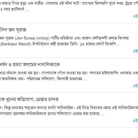
 করতে গিয়ে মৃত্যু এক যাত্রীর। সোমবার এই ঘটনা ঘটে। ব্যান্ডেল জিআরপি সূত্রে খবর, চুঁচুড়া স্
ম্বর প্ল্যাটফর্মে ...
এই
ে নিল জন সুরাজ
সুরাজ (Jan Suraaj victory) পার্টির প্রতিষ্ঠাতা এবং প্রাক্তন ভোটকুশলী প্রশান্ত কিশোর
ের (Bankipur Result) উপনির্বাচনে জয়ী হয়েছেন তিনি। ১৯ হাজার ভোটে বিজেপি ...
এই
 ধর্ষণ ও হত্যা অসমের নাবালিকাকে
ারধরে থেঁতলে দেওয়া হয় মুখ। গোপানাঙ্গে গেঁথে দেওয়া হয় রড। অসমের হাইলাকান্দি এলাকার এক 
র ক্ষতবিক্ষত দেহ। পরিবারের অভিযোগ, কিশোরী মারধরের ...
এই
কে খুনের অভিযোগ, গ্রেপ্তার চালক
লক। কিন্তু চালকের অনুরোধ মানতে চাননি আধিকারিক। এই নিয়ে বিবাদের জেরে ওই আধিকারিকক
াসারাম পুরসভার আধিকারিককে খুনের অভিযোগে গ্রেপ্তার করা হয়েছে ...
এই