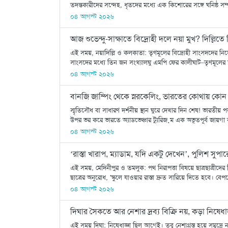
তদন্তকারীদের সন্দেহ, ধৃতদের মধ্যে এক কিশোরের সঙ্গে ঘনিষ্ঠ সম্
০৪ আগস্ট ২০২৬
আজ শুভেন্দু-সাক্ষাতে বিদ্রোহী দলে নয়া মুখ? দিল্ল
এই সময়, নয়াদিল্লি ও কলকাতা: তৃণমূলের বিদ্রোহী সাংসদদের ন
সাংসদের মধ্যে তিন জন সংখ্যালঘু এমপি ফের কালীঘাট–তৃণমূলের ছত্র
০৪ আগস্ট ২০২৬
বানজি জাম্পিং থেকে স্নরকেলিং, ভারতের কোথায় কোন অ্
স্মৃতিসৌধ বা সাধারণ দর্শনীয় স্থান ঘুরে দেখার দিন শেষ! ভারতীয়
উপর ভর করে ভারতে অ্যাডভেঞ্চার ট্যুরিজ়ম এক অভূতপূর্ব জায়গ
০৪ আগস্ট ২০২৬
‘রাস্তা খারাপ, ম্যাডাম, যদি একটু দেখেন’, পুলিশ সুপ
এই সময়, মেদিনীপুর ও তমলুক: পথ নিরাপত্তা বিষয়ে ছাত্রছাত্রীদ
ছাত্রের অনুরোধ, 'স্কুলে যাওয়ার রাস্তা দ্রুত সারিয়ে দিতে হবে। 
০৪ আগস্ট ২০২৬
দিঘার সৈকতে আর নেশার দ্রব্য বিক্রি নয়, কড়া নিষেধাজ
এই সময় দিঘা: নিষেধাজ্ঞা ছিল আগেই। তবু নেশাগ্রস্ত হয়ে সমুদ্রে 