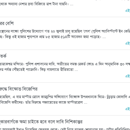
অন্যান্য নেশার দ্রব্য বিক্রিতে রাশ টানা যায়নি। ...
এই
ের বেশি
থানের লক্ষ্যে পুলিশের উদ্যোগে গত ২০ জুলাই চালু হয়েছিল 'পেস' (পুলিশ অ্যাসিস্ট্যান্ট ইন কের
য়েছে। কিন্তু ওই হাজার শূন্যপদে প্রায় ৮৫ হাজার ৫১৪টি আবেদন জমা পড়েছে। ...
এই
তর্ক
রকেশ্বর মন্দিরে। পুলিশ প্রশাসনের দাবি, অতীতের সমস্ত রেকর্ড ভেঙে এ দিন আনুমানিক ৩০ লক্
ির পর্যন্ত পৌঁছতেই পারেননি। ভিড় সামলাতে রীতিমতো ...
এই
দ্ধে বিক্ষোভ বিজেপির
য়েছিল, এ বার মাস্টার রোলে কারচুপির অভিযোগে বিক্ষোভ উপপ্রধানকে ঘিরে। চুঁচুড়ার কোদালি
দ বিজেপি কর্মীদের। তাঁর বিরুদ্ধে পঞ্চায়েতের কাজে মাস্টাররোল ...
এই
ুকারবার্গকে ক্ষমা চাইতে হবে বলে দাবি নিশিকান্তর
লফি ভিডিয়ো আচমকাই উধাও গিয়েছিল ফেসবুক থেকে। সেই নিয়ে ব্যাপক শোরগোল হয়। মেটার প্রতিনিধির