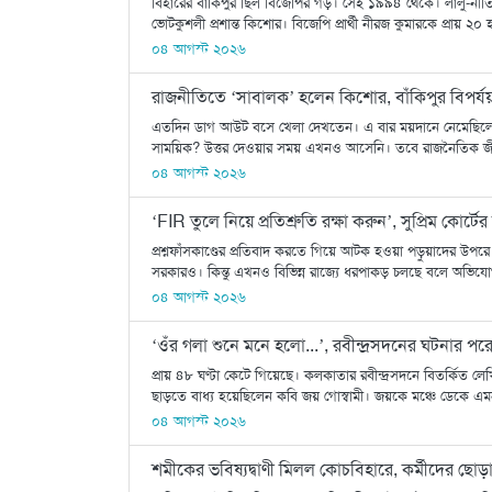
বিহারের বাঁকিপুর ছিল বিজেপির গড়। সেই ১৯৯৪ থেকে। লালু-নী
ভোটকুশলী প্রশান্ত কিশোর। বিজেপি প্রার্থী নীরজ কুমারকে প্রায় ২০
০৪ আগস্ট ২০২৬
রাজনীতিতে ‘সাবালক’ হলেন কিশোর, বাঁকিপুর বিপর্য
এতদিন ডাগ আউট বসে খেলা দেখতেন। এ বার ময়দানে নেমেছিলেন।
সাময়িক? উত্তর দেওয়ার সময় এখনও আসেনি। তবে রাজনৈতিক জীবনে 
০৪ আগস্ট ২০২৬
‘FIR তুলে নিয়ে প্রতিশ্রুতি রক্ষা করুন’, সুপ্রিম কোর্
প্রশ্নফাঁসকাণ্ডের প্রতিবাদ করতে গিয়ে আটক হওয়া পড়ুয়াদের উপর
সরকারও। কিন্তু এখনও বিভিন্ন রাজ্যে ধরপাকড় চলছে বলে অভিযো
০৪ আগস্ট ২০২৬
‘ওঁর গলা শুনে মনে হলো...’, রবীন্দ্রসদনের ঘটনার প
প্রায় ৪৮ ঘণ্টা কেটে গিয়েছে। কলকাতার রবীন্দ্রসদনে বিতর্কিত লেখ
ছাড়তে বাধ্য হয়েছিলেন কবি জয় গোস্বামী। জয়কে মঞ্চে ডেকে এমন
০৪ আগস্ট ২০২৬
শমীকের ভবিষ্যদ্বাণী মিলল কোচবিহারে, কর্মীদের ছ