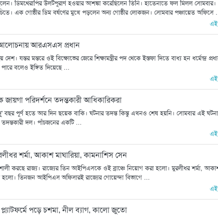
রেছিলেন। ডিমথেরাপির উলটপূরাণ হওয়ার আশঙ্কা করেছিলেন তিনি। হাতেনাতে ফল মিলল সোমবার।
ুচিতে। এক গোষ্ঠীর ডিম বর্ষণের মুখে পড়লেন অন্য গোষ্ঠীর লোকজন। সোমবার পঞ্চায়েত অফিসে .
এই
সঙ্গে আলোচনায় আরএসএস প্রধান
 দেশ। যন্তর মন্তরে ওই বিক্ষোভের জেরে শিক্ষামন্ত্রীর পদ থেকে ইস্তফা দিতে বাধ্য হন ধর্মেন্দ্র প্রধ
ে পারে বলেও ইঙ্গিত দিয়েছে ...
এই
জায়গা পরিদর্শনে তদন্তকারী আধিকারিকরা
' বছর পূর্ণ হতে আর দিন ছয়েক বাকি। ঘটনার তদন্ত কিন্তু এখনও শেষ হয়নি। সোমবার এই ঘটন
দন্তকারী দল। পাঁচজনের একটি ...
এই
মুরলীধর শর্মা, আকাশ মাঘারিয়া, কামনাশিস সেন
তিশালী করছে রাজ্য। রাজ্যের তিন আইপিএসকে ওই ব্রাঞ্চে নিয়োগ করা হলো। মুরলীধর শর্মা, আকা
 করা হলো। তিনজন আইপিএস অফিসারই রাজ্যের গোয়েন্দা বিভাগে ...
এই
তির! প্ল্যাটফর্মে পড়ে চশমা, নীল ব্যাগ, কালো জুতো