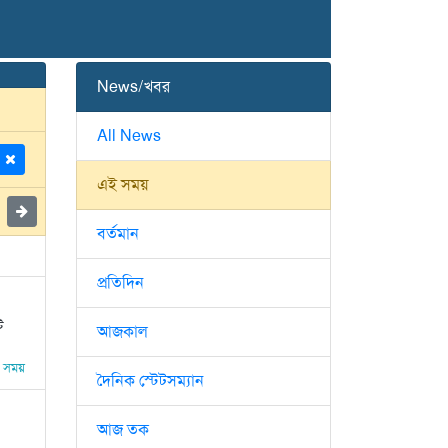
News/খবর
All News
এই সময়
বর্তমান
প্রতিদিন
ি
আজকাল
 সময়
দৈনিক স্টেটসম্যান
আজ তক