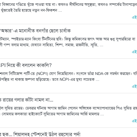
 বিজ্ঞানের গণ্ডিতে খুঁজে পাওয়া যায় না। কখনও দীর্ঘদিনের অসুস্থতা, কখনও সম্পর্কের টানাপড়েন
 খুঁজতেই তৈরি হয়েছে নতুন নন-ফিকশন ...
এই
অস্কার’-এ মনোনীত বনগাঁর ছেলে চার্বাক
যান, স্পাইডার-ম্যান কিংবা টিনটিনের ছবি। কিন্তু কমিকসের জগৎ আজ আর শুধু সুপারহিরো বা
গল্প বলার মাধ্যম, যেখানে সাহিত্য, শিল্প, সমাজ, রাজনীতি, স্মৃতি, ...
এই
PI নিয়ে কী বললেন কাকলি?
াশনাল সিটিজেন্স পার্টি-তে (NCPI) যোগ দিয়েছিলেন। সংসদে তাঁরা NDA-কে সমর্থন করছেন। য
্থিত না থাকায় জল্পনা ছড়িয়েছে। তবে NCPI-এর মুখ্য সচেতক ...
এই
ায়ের গলার কাঁটা নামল না...
ইল সুমিত রায়ের। ডেবরার ঘটনায় আগাম জামিন পেলেন অভিষেক বন্দ্যোপাধ্যায়ের পিএ সুমিত রায
োমবার কলকাতা হাইকোর্টে সুমিতের আগাম জামিনের আর্জি মামলার ...
এই
র ছক... শিয়ালদহ স্টেশনেই উঠল রহস্যের পর্দা