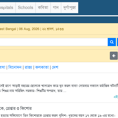
spitals
Schools
কবিতা
গান
দুর্গাপূজা
t Bengal | 06 Aug, 2026 | ২২ শ্রাবণ, ১৪৩৩
যবসা
|
বিনোদন
|
রাজ্য
|
কলকাতা
|
দেশ
সেই রাগে আড়াই বছরের ছেলেকে শ্বাসরোধ করে খুন করল বাবা! সোমবার সকালে মর্মান্তিক ঘটনাট
হত শিশুর নাম অরিজিৎ সরকার। শিশুটির অপরাধ, তার ...
এই
, গ্রেপ্তার ৩ কিশোর
 হত্যার অভিযোগে তিন কিশোরকে গ্রেপ্তার করল পুলিশ। ধৃতদের বয়স ১৭ থেকে ১৯-এর মধ্যে।