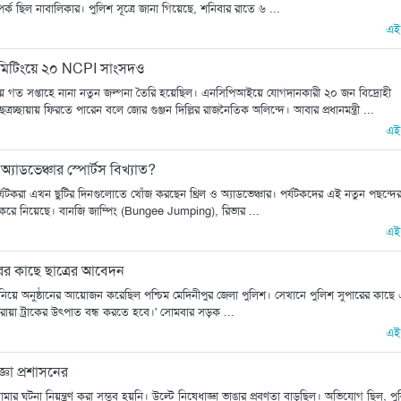
পর্ক ছিল নাবালিকার। পুলিশ সূত্রে জানা গিয়েছে, শনিবার রাতে ৬ ...
এই
িতে মিটিংয়ে ২০ NCPI সাংসদও
িয়ে গত সপ্তাহে নানা নতুন জল্পনা তৈরি হয়েছিল। এনসিপিআইয়ে যোগদানকারী ২০ জন বিদ্রোহী
চ্ছায়ায় ফিরতে পারেন বলে জোর গুঞ্জন দিল্লির রাজনৈতিক অলিন্দে। আবার প্রধানমন্ত্রী ...
এই
যাডভেঞ্চার স্পোর্টস বিখ্যাত?
 পর্যটকরা এখন ছুটির দিনগুলোতে খোঁজ করছেন থ্রিল ও অ্যাডভেঞ্চার। পর্যটকদের এই নতুন পছন্দে
া করে নিয়েছে। বানজি জাম্পিং (Bungee Jumping), রিভার ...
এই
ারের কাছে ছাত্রের আবেদন
ের নিয়ে অনুষ্ঠানের আয়োজন করেছিল পশ্চিম মেদিনীপুর জেলা পুলিশ। সেখানে পুলিশ সুপারের কাছে
বেপরোয়া ট্রাকের উৎপাত বন্ধ করতে হবে।' সোমবার সড়ক ...
এই
্ঞা প্রশাসনের
নামার ঘটনা নিয়ন্ত্রণ করা সম্ভব হয়নি। উল্টে নিষেধাজ্ঞা ভাঙার প্রবণতা বাড়ছিল। অভিযোগ ছিল, পু