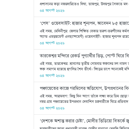
প্রশাসনের কড়া নজরদারিতেও দিঘা, তাজপুর, উদয়পুর সৈকতে মদ থেকে 
০৪ আগস্ট ২০২৬
‘পেস’ ওয়েবসাইট: হাজার শূন্যপদ, আবেদন ৮৫ হাজার
এই সময়, মেদিনীপুর: জেলার শিক্ষিত বেকার তরুণ-তরুণীদের কর্মসংস্
অ্যান্ড এমপ্লয়মেন্ট এনহ্যান্সমেন্ট) ওয়েবসাইট। হাজার শূন্যপদ র
০৪ আগস্ট ২০২৬
তারকেশ্বর মন্দিরে রেকর্ড পুণ্যার্থীর ভিড়, পোস্ট ঘিরে বি
এই সময়, তারকেশ্বর: শ্রাবণের তৃতীয় সোমবার ভক্তদের ঢল নামল তা
ভক্ত সমাগম হয়েছে হুগলির শৈব তীর্থে। ভিড়ের চাপে অনেকেই মন্দ
০৪ আগস্ট ২০২৬
পঞ্চায়েতের কাজে গরমিলের অভিযোগ, উপপ্রধানের বিরু
এই সময়, আরামবাগ: কিছু দিন আগে তাঁকে লক্ষ্য করে ডিম ছোড়া হ
নম্বর গ্রাম পঞ্চায়েতের উপপ্রধান দেবাশিস চক্রবর্তীকে ঘিরে প্রতিবা
০৪ আগস্ট ২০২৬
‘দেশকে অশান্ত করার চেষ্টা’, মোদীর ভিডিয়ো বিতর্কে জ
ছাত্রছাত্রীদের জন্যে প্রধানমন্ত্রী নরেন্দ্র মোদীর বানানো সে