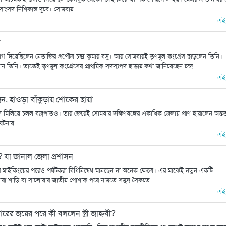
ি সাংসদ নিশিকান্ত দুবে। সোমবার ...
এই
 দিয়েছিলেন নেতাজির প্রপৌত্র চন্দ্র কুমার বসু। আর সোমবারই তৃণমূল কংগ্রেস ছাড়লেন তিনি।
পাঠান তিনি। তাতেই তৃণমূল কংগ্রেসের প্রাথমিক সদস্যপদ ছাড়ার কথা জানিয়েছেন চন্দ্র ...
এই
ন, হাওড়া-বাঁকুড়ায় শোকের ছায়া
গে তাল মিলিয়ে চলল বজ্রপাতও। তার জেরেই সোমবার দক্ষিণবঙ্গের একাধিক জেলায় প্রাণ হারালেন অন্ত
ঘটনায় ...
এই
া? যা জানাল জেলা প্রশাসন
াসনের মাইকিংয়ের পরেও পর্যটকরা বিধিনিষেধ মানছেন না অনেক ক্ষেত্রে। এর মাঝেই নতুন একটি
হিলারা শাড়ি বা সালোয়ার জাতীয় পোশাক পরে নামতে সমুদ্র সৈকতে ...
এই
রের জয়ের পরে কী বললেন স্ত্রী জাহ্নবী?