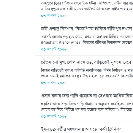
ভরদুপুরে চুঁচুড়া স্টেশনে সাংঘাতিক ঘটনা। অভিযোগ, লাইন পারাপার
এ দিন দুপুরে এক যাত্রী ১ নম্বর প্ল্যাটফর্ম থেকে রেল লাইন পার হয়ে ২ ন
০৩ আগস্ট ২০২৬
জয়ী প্রশান্ত কিশোর, বিজেপিকে হারিয়ে বাঁকিপুর দখল
সরাসরি ভোটের লড়াইয়ে নেমে, প্রথম ম্যাচেই জয় ছিনিয়ে আনলেন জন 
(Prashant Kishor wins)। বিহারের বাঁকিপুর বিধানসভা কেন্দ্র
০৩ আগস্ট ২০২৬
থেঁতলানো মুখ, গোপানাঙ্গে রড, বাড়িতেই নৃশংস ভাবে
নিজের বাড়িতেই নৃশংস পরিণতি নাবালিকার। নির্মম নির্যাতন ও ম
থেকে এমনই মর্মান্তিক অবস্থায় উদ্ধার হলো ১৫ বছর বয়সি কিশোরী
০৩ আগস্ট ২০২৬
প্রস্রাব করার জন্য গাড়ি থামাতে না দেওয়ায় আধিকারিক
প্রকৃতির ডাকে সাড়া দিতে গাড়ি থামানোর অনুরোধ করেছিলেন চা
লোহার রড দিয়ে পিটিয়ে খুন করা হয়েছে বলে অভিযোগ। বিহারের স
০৩ আগস্ট ২০২৬
ইমন চক্রবর্তীর সঞ্চালনায় আসছে ‘কর্মা ক্লিনিক’