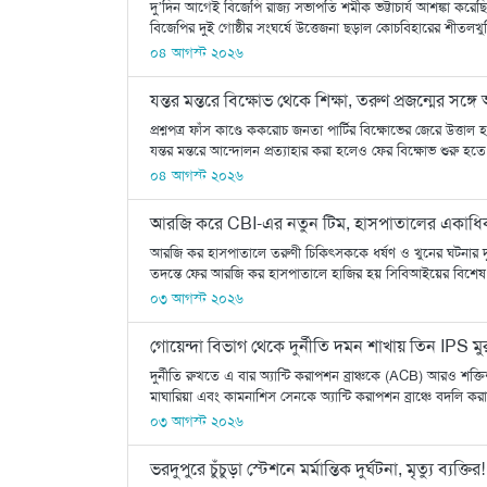
দু’দিন আগেই বিজেপি রাজ্য সভাপতি শমীক ভট্টাচার্য আশঙ্কা ক
বিজেপির দুই গোষ্ঠীর সংঘর্ষে উত্তেজনা ছড়াল কোচবিহারের শীতলখ
০৪ আগস্ট ২০২৬
যন্তর মন্তরে বিক্ষোভ থেকে শিক্ষা, তরুণ প্রজন্মের 
প্রশ্নপত্র ফাঁস কাণ্ডে ককরোচ জনতা পার্টির বিক্ষোভের জেরে উত্তাল হয়
যন্তর মন্তরে আন্দোলন প্রত্যাহার করা হলেও ফের বিক্ষোভ শুরু হত
০৪ আগস্ট ২০২৬
আরজি করে CBI-এর নতুন টিম, হাসপাতালের একাধিক 
আরজি কর হাসপাতালে তরুণী চিকিৎসককে ধর্ষণ ও খুনের ঘটনার দু
তদন্তে ফের আরজি কর হাসপাতালে হাজির হয় সিবিআইয়ের বিশেষ ত
০৩ আগস্ট ২০২৬
গোয়েন্দা বিভাগ থেকে দুর্নীতি দমন শাখায় তিন IPS 
দুর্নীতি রুখতে এ বার অ্যান্টি করাপশন ব্রাঞ্চকে (ACB) আরও শক্
মাঘারিয়া এবং কামনাশিস সেনকে অ্যান্টি করাপশন ব্রাঞ্চে বদলি
০৩ আগস্ট ২০২৬
ভরদুপুরে চুঁচুড়া স্টেশনে মর্মান্তিক দুর্ঘটনা, মৃত্যু ব্যক্