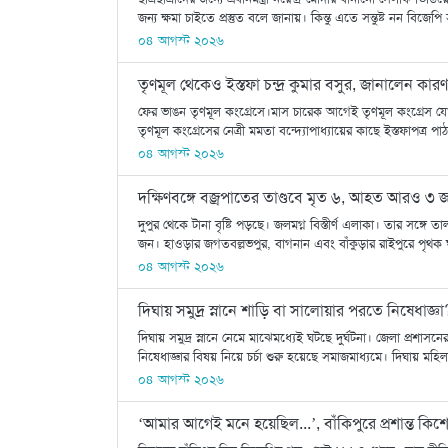
জন্য ক্ষমা চাইতে প্রস্তুত বলে জানায়। কিন্তু এতে সন্তুষ্ট নন বিজেপ
০৪ আগস্ট ২০২৬
তৃণমূল থেকেও ইস্তফা চন্দ্র কুমার বসুর, জানালেন কারণ
ফের ভাঙন তৃণমূল কংগ্রেসে।মাস চারেক আগেই তৃণমূল কংগ্রেস যোগ
তৃণমূল কংগ্রেসের নেত্রী মমতা বন্দ্যোপাধ্যায়ের কাছে ইস্তফাপত্র 
০৪ আগস্ট ২০২৬
দক্ষিণবঙ্গে বজ্রপাতের তাণ্ডবে মৃত ৬, আহত আরও ৩ জ
দুপুর থেকে টানা বৃষ্টি পড়ছে। জলমগ্ন বিস্তীর্ণ এলাকা। তার সঙ্
জন। হাওড়ার জগতবল্লভপুর, বাগনান এবং বাঁকুড়ার রাইপুরে পৃথক 
০৪ আগস্ট ২০২৬
দিঘায় সমুদ্র স্নানে শাড়ি বা সালোয়ার পরতে নিষেধাজ্ঞ
দিঘায় সমুদ্র স্নানে নেমে মাঝেমধ্যেই ঘটছে দুর্ঘটনা। জেলা প্রশ
নিষেধাজ্ঞার বিষয় নিয়ে চর্চা শুরু হয়েছে সমাজমাধ্যমে। দিঘায় ম
০৪ আগস্ট ২০২৬
‘আমার আগেই মনে হয়েছিল...’, বাঁকিপুরে প্রশান্ত কিশো