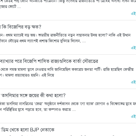
তিশ কেউই পদ্ম ফোটা আটকাতে পারেননি। কিন্তু সংসদীয় রাজনীতিতে পা রেখেই অসাধ্য সাধন কর
 হাজার ভোটে ...
এই
য় কি বিজেপির বড় ক্ষত?
 প্রথম ম্যাচেই বড় জয়। ভারতীয় রাজনীতিতে নতুন সম্ভাবনার উদয় হলো? নাকি এই উত্থান
দৌড়ের প্রথম ল্যাপেই প্রশান্ত কিশোর বুঝিয়ে দিলেন, ...
এই
টের ব্যাখ্যার পরে বিজেপি শাসিত রাজ্যগুলিকে বার্তা সৌরভের
ে থেকে সমস্ত মামলা তুলে নেওয়ার দাবি জানিয়েছিল ককরোচ জনতা পার্টি। রাজি হয়েছিল কেন্দ্রীয়
গ। মামলা প্রত্যাহারও হয়নি। এই নিয়ে
এই
রে তসলিমার সঙ্গে জয়ের কী কথা হলো?
িকা তসলিমা নাসরিনের ‘ফেরা’ অনুষ্ঠানে দর্শকাসন থেকে 'গো ব্যাক' স্লোগান ও বিক্ষোভের মুখে মঞ
 পরিস্থিতির মুখে পড়তে হবে, তা কল্পনাও করতে ...
এই
োড়া ডিম খেতে হলো BJP নেতাকে