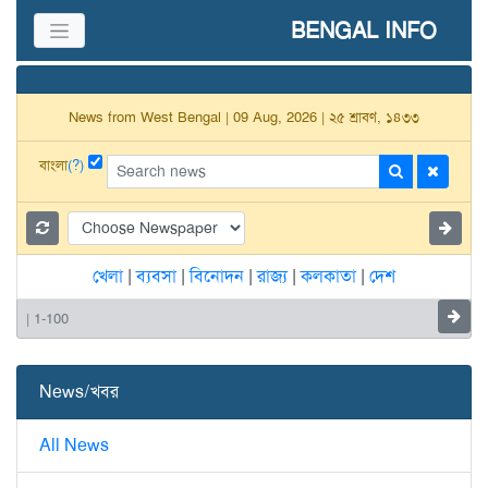
BENGAL INFO
News from West Bengal | 09 Aug, 2026 | ২৫ শ্রাবণ, ১৪৩৩
বাংলা
(?)
খেলা
|
ব্যবসা
|
বিনোদন
|
রাজ্য
|
কলকাতা
|
দেশ
| 1-100
News/খবর
All News