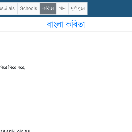
spitals
Schools
কবিতা
গান
দুর্গাপূজা
বাংলা কবিতা
িরে ঘিরে ধরে,
‌
ে বুলায় তার স্বর