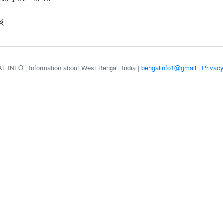
ুই
!
 INFO | Information about West Bengal, India |
bengalinfo1@gmail
|
Privacy