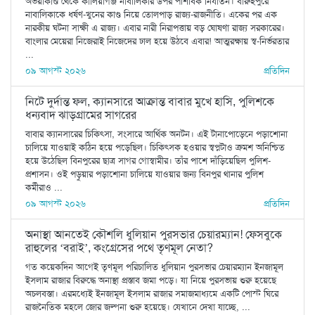
অভয়াকাণ্ড থেকে কালিয়াগঞ্জ নাবালিকার উপর পাশবিক নির্যাতন। বারুইপুরে
নাবালিকাকে ধর্ষণ-খুনের কাণ্ড নিয়ে তোলপাড় রাজ্য-রাজনীতি। একের পর এক
নারকীয় ঘটনা সাক্ষী এ রাজ্য। এবার নারী নিরাপত্তায় বড় ঘোষণা রাজ্য সরকারের।
বাংলার মেয়েরা নিজেরাই নিজেদের ঢাল হয়ে উঠবে এবার! আত্মরক্ষায় স্ব-নির্ভরতার
...
০৯ আগস্ট ২০২৬
প্রতিদিন
নিটে দুর্দান্ত ফল, ক্যানসারে আক্রান্ত বাবার মুখে হাসি, পুলিশকে
ধন্যবাদ ঝাড়গ্রামের সাগরের
বাবার ক্যানসারের চিকিৎসা, সংসারে আর্থিক অনটন। এই টানাপোড়েনে পড়াশোনা
চালিয়ে যাওয়াই কঠিন হয়ে পড়েছিল। চিকিৎসক হওয়ার স্বপ্নটাও ক্রমশ অনিশ্চিত
হয়ে উঠেছিল বিনপুরের ছাত্র সাগর গোস্বামীর। তাঁর পাশে দাঁড়িয়েছিল পুলিশ-
প্রশাসন। ওই পড়ুয়ার পড়াশোনা চালিয়ে যাওয়ার জন্য বিনপুর থানার পুলিশ
কর্মীরাও ...
০৯ আগস্ট ২০২৬
প্রতিদিন
অনাস্থা আনতেই কৌশলি ধুলিয়ান পুরসভার চেয়ারম্যান! ফেসবুকে
রাহুলের ‘বরাই’, কংগ্রেসের পথে তৃণমূল নেতা?
গত কয়েকদিন আগেই তৃণমূল পরিচালিত ধুলিয়ান পুরসভার চেয়ারম্যান ইনজামূল
ইসলাম রাজার বিরুদ্ধে অনাস্থা প্রস্তাব জমা পড়ে। যা নিয়ে পুরসভায় শুরু হয়েছে
অচলবস্তা। এরমধ্যেই ইনজামূল ইসলাম রাজার সমাজমাধ্যমে একটি পোস্ট ঘিরে
রাজনৈতিক মহলে জোর জল্পনা শুরু হয়েছে। যেখানে দেখা যাচ্ছে, ...