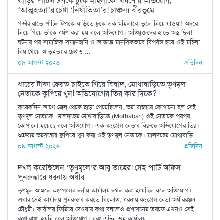
বাড়ির পাঁচিল টপকে ঢুকে মহিলাকে ‘ধর্ষণে’র অভিযোগ,
‘আত্মহত্যা’র চেষ্টা ‘নির্যাতিতা’র! চাঞ্চল্য বীরভূমে
গভীর রাতে পাঁচিল টপকে বাড়িতে ঢুকে এক মহিলাকে তুলে নিয়ে যাওয়া! অদূরে
নিয়ে গিয়ে তাঁকে ধর্ষণ করা হয় বলে অভিযোগ। অভিযুক্তদের হাতে অস্ত্র ছিল!
ঘটনার পর সামাজিক সম্মানহানি ও আতঙ্কে মানসিকভাবে বিপর্যস্ত হয়ে ওই মহিলা
বিষ খেয়ে আত্মহত্যার চেষ্টাও ...
০৯ আগস্ট ২০২৬
প্রতিদিন
ধারের টাকা ফেরত চাইতে গিয়ে বিবাদ, মোথাবাড়িতে তৃণমূল
নেতাকে কুপিয়ে খুন! অভিযোগের তির কার দিকে?
কয়েকদিন আগে জেল থেকে ছাড়া পেয়েছিলেন, ভরা বাজারে কোপানো হল সেই
তৃণমূল নেতাকে। মালদহের মোথাবাড়িতে (Mothabari) ওই নেতাকে পরপর
কোপানো হয়েছে বলে অভিযোগ। এক কংগ্রেস নেতার বিরুদ্ধে অভিযোগের তির।
শুক্রবার ভরসন্ধেয় কুপিয়ে খুন করা ওই তৃণমূল নেতাকে। মালদহের মোথাবাড়ি ...
০৯ আগস্ট ২০২৬
প্রতিদিন
দখল করেছিলেন ‘তৃণমূলে’র আবু তাহের! সেই পার্টি অফিস
পুনরুদ্ধারে ধরনায় অধীর
তৃণমূল আমলে কংগ্রেসের দলীয় কার্যালয় দখল করা হয়েছিল বলে অভিযোগ।
এবার সেই কার্যালয় পুনরুদ্ধার করতে বিক্ষোভ, ধরনায় কংগ্রেস নেতা অধীররঞ্জন
চৌধুরী। কার্যালয় ফিরিয়ে দেওয়ার কথা বললেও প্রশাসনের তরফে এখনও সেই
কথা রাখা হয়নি বলে অভিযোগ। বরং এদিন ওই কার্যালয় ...