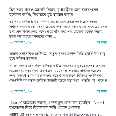
তিন বছর পরেও মেলেনি বিচার, মুখ্যমন্ত্রীকে মেল যাদবপুরের
হস্টেলে র‍্যাগিং-নির্যাতনে মৃত ছাত্রের বাবার
এই সময়: সেটাও ছিল ৯ অগস্ট। ২০২৩। চোখ জোড়া স্বপ্ন নিয়ে যাদবপুর
বিশ্ববিদ্যালয়ের বাংলা বিভাগে ছেলেকে ভর্তি করানো নদিয়ার এক পরিবারের মাথার
উপর যেন আকাশ ভেঙে পড়ল। রাতে হঠাৎ খবর এল, ছেলেকে রক্তাক্ত অবস্থায়
উদ্ধার করা হয়েছে যাদবপুরের মেইন ...
০৯ আগস্ট ২০২৬
এই সময়
কাটল প্রশাসনিক জটিলতা, নতুন সুপার স্পেশালিটি হসপিটাল চালু
হবে দক্ষিণ দমদমে
শ্যামগোপাল রায়প্রশাসনিক জটিলতা কাটিয়ে অবশেষে চালু হতে চলেছে যশোহর
রোডের ধারে অত্যাধুনিক হাসপাতাল। ২০০৯–এ ভিত্তিপ্রস্তর স্থাপনের পরে দেড়
দশক অসম্পূর্ণ ও অব্যবহৃত অবস্থায় পড়ে থাকা সাততলা বিল্ডিংয়ে একটি সুপার
স্পেশালিটি হাসপাতাল তৈরিতে উদ্যোগী হয়েছে স্বাস্থ্য দপ্তর। সম্প্রতি এই প্রকল্পের
...
০৯ আগস্ট ২০২৬
এই সময়
‘Gen Z আমাদের সন্তান, ওদের ভুল বোঝানো হয়েছিল’, NEET
আন্দোলন নিয়ে বিস্ফোরক দাবি ধর্মেন্দ্র প্রধানের
NEET-UG প্রশ্নফাঁস ও পরীক্ষার অনিয়মের অভিযোগ ঘিরে দেশজুড়ে চলা ছাত্র