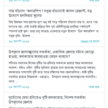
০৯ আগস্ট ২০২৬
আজ তক
গাছ বাঁচালে ‘স্কলারশিপ’! সবুজ বাঁচানোই আসল রেজাল্ট, বড়
উদ্যোগ হলদিয়ার স্কুলের
বিশ্ব উষ্ণায়ন আর দূষণের যুগে শুধু বই পড়ে পরিবেশ বাঁচানো যায় না, হাতে গাছ
লাগাতে হয়। সেই বার্তাই ছড়িয়ে দিল পূর্ব মেদিনীপুরের হলদিয়া গভর্নমেন্ট
স্পনসর্ড হাই স্কুল। তারা চালু করেছে একেবারে নতুন উদ্যোগ ‘গ্রিন স্কলারশিপ’ বা
সবুজ বৃত্তি। উদ্দেশ্য ...
০৯ আগস্ট ২০২৬
News18 বাংলা
উপকূলে জলোচ্ছ্বাসের সতর্কতা, একাধিক জেলায় বইবে ঝোড়ো
হাওয়া, কলকাতার আবহাওয়া কেমন থাকবে?
শনিবার সকালের দিকের বৃষ্টির পর রবিবার ঝকঝকে রয়েছে শহর কলকাতার
আকাশ। যদিও এদিন বৃষ্টির পূর্বাভাস রয়েছে বলে জানাচ্ছে আবহাওয়া দফতর।
কলকাতার পাশাপাশি বৃষ্টি হতে পারে দক্ষিণের অন্য জেলাগুলিতে। ভারী বৃষ্টির
সতর্কতা রয়েছে উত্তরবঙ্গে। এছাড়াও, উপকূলে থাকছে জলোচ্ছ্বাসের অ্যালার্টও।
দেখে ...
০৯ আগস্ট ২০২৬
আজ তক
দুর্যোগের মেঘ! রবিতেও বৃষ্টি কলকাতায়, বিশেষ সতর্কতা
উপকূলের জেলায়