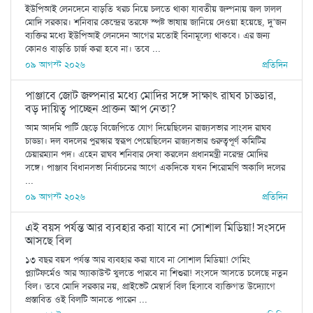
ইউপিআই লেনদেনে বাড়তি খরচ নিয়ে চলতে থাকা যাবতীয় জল্পনায় জল ঢালল
মোদি সরকার। শনিবার কেন্দ্রের তরফে স্পষ্ট ভাষায় জানিয়ে দেওয়া হয়েছে, দু’জন
ব্যক্তির মধ্যে ইউপিআই লেনদেন আগের মতোই বিনামূল্যে থাকবে। এর জন্য
কোনও বাড়তি চার্জ করা হবে না। তবে ...
০৯ আগস্ট ২০২৬
প্রতিদিন
পাঞ্জাবে জোট জল্পনার মধ্যে মোদির সঙ্গে সাক্ষাৎ রাঘব চাড্ডার,
বড় দায়িত্ব পাচ্ছেন প্রাক্তন আপ নেতা?
আম আদমি পার্টি ছেড়ে বিজেপিতে যোগ দিয়েছিলেন রাজ্যসভার সাংসদ রাঘব
চাড্ডা। দল বদলের পুরস্কার স্বরূপ পেয়েছিলেন রাজ্যসভার গুরুত্বপূর্ণ কমিটির
চেয়ারম্যান পদ। এহেন রাঘব শনিবার দেখা করলেন প্রধানমন্ত্রী নরেন্দ্র মোদির
সঙ্গে। পাঞ্জাব বিধানসভা নির্বাচনের আগে একদিকে যখন শিরোমণি অকালি দলের
...
০৯ আগস্ট ২০২৬
প্রতিদিন
এই বয়স পর্যন্ত আর ব্যবহার করা যাবে না সোশাল মিডিয়া! সংসদে
আসছে বিল
১৩ বছর বয়স পর্যন্ত আর ব্যবহার করা যাবে না সোশাল মিডিয়া! গেমিং
প্ল্যাটফর্মেও আর অ্যাকাউন্ট খুলতে পারবে না শিশুরা! সংসদে আসতে চলেছে নতুন
বিল। তবে মোদি সরকার নয়, প্রাইভেট মেম্বার্স বিল হিসাবে ব্যক্তিগত উদ্যোগে
প্রস্তাবিত ওই বিলটি আনতে পারেন ...