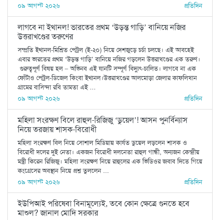
০৯ আগস্ট ২০২৬
প্রতিদিন
লাগবে না ইথানল! ভারতের প্রথম ‘উড়ন্ত গাড়ি’ বানিয়ে নজির
উত্তরাখণ্ডের তরুণের
সম্প্রতি ইথানল-মিশ্রিত পেট্রল (ই-২০) নিয়ে দেশজুড়ে চর্চা চলছে। এই আবহেই
এবার ভারতের প্রথম ‘উড়ন্ত গাড়ি’ বানিয়ে নজির গড়লেন উত্তরাখণ্ডের এক তরুণ।
গুরুত্বপূর্ণ বিষয় হল – অভিনব এই যানটি সম্পূর্ণ বিদ্যুৎ-চালিত। লাগবে না এক
ফোঁটাও পেট্রল-ডিজেল কিংবা ইথানল।উত্তরাখণ্ডের আলমোড়া জেলার কাফলিখান
গ্রামের বাসিন্দা রবি তামতা এই ...
০৯ আগস্ট ২০২৬
প্রতিদিন
মহিলা সংরক্ষণ বিলে রাহুল-রিজিজু ‘ডুয়েল’! আসন পুনর্বিন্যাস
নিয়ে তরজায় শাসক-বিরোধী
মহিলা সংরক্ষণ বিল নিয়ে সোশাল মিডিয়ায় কার্যত ডুয়েল লড়লেন শাসক ও
বিরোধী দলের দুই নেতা। একজন বিরোধী দলনেতা রাহুল গান্ধী, অন্যজন কেন্দ্রীয়
মন্ত্রী কিরেন রিজিজু। মহিলা সংরক্ষণ নিয়ে রাহুলের এক ভিডিওর জবাব দিতে গিয়ে
কংগ্রেসের অবস্থান নিয়ে প্রশ্ন তুললেন ...
০৯ আগস্ট ২০২৬
প্রতিদিন
ইউপিআই পরিষেবা বিনামূল্যেই, তবে কোন ক্ষেত্রে গুনতে হবে
মাশুল? জানাল মোদি সরকার