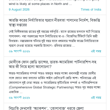
wind is likely at some places in North and ...
9 August 2026
Times of India
আরজি করের নির্যাতিতার স্মরণে নীরবতা পালনের নির্দেশ, বিজ্ঞপ্তি
স্বাস্থ্য দপ্তরের
সেই বিভীষকাময় রাতের দুই বছরের বর্ষপূর্তি। মাঝে রাজ্যের মসনদে ঘটে গিয়েছে
পালাবদল। নয়া সরকারের অংশ নির্যাতিতার মা-ও। বিজেপির টিকিটে তিনি জয়ী
বিধায়ক। নক্কারজনক ঘটনার দুই বছর বাদে প্রথমবার আরজি করের নির্যাতিতাকে
স্মরণে নেওয়া হয়েছে সরকারি উদ্যোগ। রবিবার রাজ্যের ...
০৯ আগস্ট ২০২৬
এই সময়
মোদীকে ফোন জেডি ভান্সের, ভারত-আমেরিকা পার্টনারশিপ-সহ
আর কী নিয়ে হলো আলোচনা?
ভারত-আমেরিকার সম্পর্ক আরও মজবুত করার লক্ষ্যে প্রধানমন্ত্রী নরেন্দ্র মোদীর
সঙ্গে ফোনে কথা বললেন মার্কিন ভাইস প্রেসিডেন্ট জেডি ভান্স। শনিবারের এই
ফোনালাপে দুই নেতা ভারত ও আমেরিকার কূটনৈতিক সম্পর্ক ও পার্টনারশিপকে
(Comprehensive Global Strategic Partnership) আরও দৃঢ় করার লক্ষ্যে
একাধিক ...
০৯ আগস্ট ২০২৬
এই সময়
বিচ্যুতি দেখলেই ‘অ্যাকশন’, ‘তোলাবাজ’ ধরতে জেলা