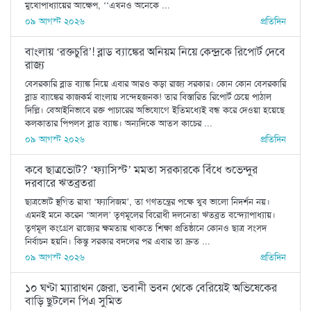
মুখোপাধ‌্যায়ের আক্ষেপ, ‘‘এখনও অনেকে ...
০৯ আগস্ট ২০২৬
প্রতিদিন
বাংলায় ‘রক্তচুরি’! ব্লাড ব্যাঙ্কের অনিয়ম নিয়ে কেন্দ্রকে রিপোর্ট দেবে
রাজ্য
বেসরকারি ব্লাড ব্যাঙ্ক নিয়ে এবার আরও কড়া রাজ্য সরকার। কোন কোন বেসরকারি
ব্লাড ব্যাঙ্কের কাজকর্ম বাংলায় সন্দেহজনক! তার বিস্তারিত রিপোর্ট চেয়ে পাঠাল
দিল্লি। বেআইনিভাবে রক্ত পাচারের অভিযোগে ইতিমধ্যেই বন্ধ করে দেওয়া হয়েছে
কলকাতার পিপলস ব্লাড ব্যাঙ্ক। অন‌্যদিকে আতস কাচের ...
০৯ আগস্ট ২০২৬
প্রতিদিন
কবে ছাত্রভোট? ‘ফ্যাসিস্ট’ মমতা সরকারকে বিঁধে শুভেন্দুর
দরবারে ঋতব্রতরা
ছাত্রভোট স্থগিত রাখা ‘ফ্যাসিজম’, তা গণতন্ত্রের পক্ষে খুব ভালো নিদর্শন নয়।
এমনই মনে করেন ‘আসল’ তৃণমূলের বিরোধী দলনেতা ঋতব্রত বন্দ্যোপাধ্যায়।
তৃণমূল কংগ্রেস রাজ্যের ক্ষমতায় থাকতে শিক্ষা প্রতিষ্ঠানে কোনও ছাত্র সংসদ
নির্বাচন হয়নি। কিন্তু সরকার বদলের পর এবার তা দ্রুত ...
০৯ আগস্ট ২০২৬
প্রতিদিন
১০ ঘণ্টা ম্যারাথন জেরা, ভবানী ভবন থেকে বেরিয়েই অভিষেকের
বাড়ি ছুটলেন পিএ সুমিত