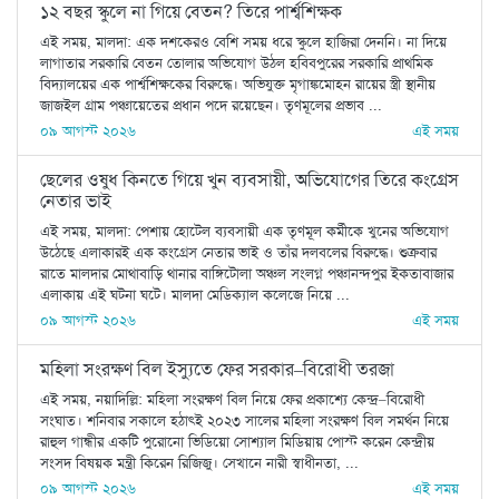
১২ বছর স্কুলে না গিয়ে বেতন? তিরে পার্শ্বশিক্ষক
এই সময়, মালদা: এক দশকেরও বেশি সময় ধরে স্কুলে হাজিরা দেননি। না দিয়ে
লাগাতার সরকারি বেতন তোলার অভিযোগ উঠল হবিবপুরের সরকারি প্রাথমিক
বিদ্যালয়ের এক পার্শ্বশিক্ষকের বিরুদ্ধে। অভিযুক্ত মৃগাঙ্কমোহন রায়ের স্ত্রী স্থানীয়
জাজইল গ্রাম পঞ্চায়েতের প্রধান পদে রয়েছেন। তৃণমূলের প্রভাব ...
০৯ আগস্ট ২০২৬
এই সময়
ছেলের ওষুধ কিনতে গিয়ে খুন ব্যবসায়ী, অভিযোগের তিরে কংগ্রেস
নেতার ভাই
এই সময়, মালদা: পেশায় হোটেল ব্যবসায়ী এক তৃণমূল কর্মীকে খুনের অভিযোগ
উঠেছে এলাকারই এক কংগ্রেস নেতার ভাই ও তাঁর দলবলের বিরুদ্ধে। শুক্রবার
রাতে মালদার মোথাবাড়ি থানার বাঙ্গিটোলা অঞ্চল সংলগ্ন পঞ্চানন্দপুর ইকতাবাজার
এলাকায় এই ঘটনা ঘটে। মালদা মেডিক্যাল কলেজে নিয়ে ...
০৯ আগস্ট ২০২৬
এই সময়
মহিলা সংরক্ষণ বিল ইস্যুতে ফের সরকার–বিরোধী তরজা
এই সময়, নয়াদিল্লি: মহিলা সংরক্ষণ বিল নিয়ে ফের প্রকাশ্যে কেন্দ্র–বিরোধী
সংঘাত। শনিবার সকালে হঠাৎই ২০২৩ সালের মহিলা সংরক্ষণ বিল সমর্থন নিয়ে
রাহুল গান্ধীর একটি পুরোনো ভিডিয়ো সোশ্যাল মিডিয়ায় পোস্ট করেন কেন্দ্রীয়
সংসদ বিষয়ক মন্ত্রী কিরেন রিজিজু। সেখানে নারী স্বাধীনতা, ...
০৯ আগস্ট ২০২৬
এই সময়