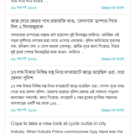
তাঁরা ধীরে ধীরে হারিয়ে ...
০৯ আগস্ট ২০২৬
News18 বাংলা
কাজ সেরে ফেরার পথে রক্তারক্তি কাণ্ড, 'বেলাগাম' ডাম্পার পিষে
দিল ২ দিনমজুরকে
বেলডাঙায় ডাম্পারের ধাক্কায় প্রাণ হারালেন দুই দিনমজুর কারিগর। মর্মান্তিক এই
সড়ক দুর্ঘটনায় শোকের ছায়া নেমে এসেছে এলাকায়। পুলিশ জানিয়েছে মৃতদের
নাম, মনিরুল শেখ ও খোশ মহম্মদ (খোশবু)। স্থানীয় সূত্রে জানা গিয়েছে, নিহত
দুই যুবক পেশায় দিনমজুরির কাজ করেন। কারিগর ...
০৯ আগস্ট ২০২৬
News18 বাংলা
১৭ লক্ষ টাকার নিষিদ্ধ বস্তু নিয়ে মগরাহাটে জড়ো হয়েছিল ওরা, ধরে
ফেলল পুলিশ
১৭ লক্ষ টাকার নিষিদ্ধ বস্তু নিয়ে মগরাহাটে জড়ো হয়েছিল ওরা। গোপন সূত্রে খবর
পেয়ে ধরে ফেলল পুলিশ। ডায়মন্ড হারবার পুলিশ জেলার এই সাফল্যে সাধুবাদ
জানাচ্ছেন সকলেই। জানা গিয়েছে, মগরাহাট ২ নম্বর ব্লকের যুগদিয়া অঞ্চলের
খালপাড়ের একটি ঘর থেকে ১২২ ...
০৯ আগস্ট ২০২৬
News18 বাংলা
Cops to take a new look at cycle curbs in city
Kolkata: When Kolkata Police commissioner Ajay Nand was the