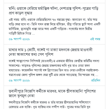
মর্নিং ওয়াকে বেরিয়ে মর্মান্তিক ঘটনা, নেশাগ্রস্ত পুলিশ–পুত্রের গাড়ি
প্রাণ কাড়ল বৃদ্ধার
এই সময়: মর্নিং ওয়াকে বেরিয়েছিলেন ৭০ বছরের বৃদ্ধা। জানতেন না, তাঁর আর
বাড়ি ফেরা হবে না। তিনি যখন রাস্তা দিয়ে হাঁটছেন, তীব্র গতিতে ছুটে আসা একটি
মার্সিডিজ় মুখোমুখি ধাক্কা মারে অন্য একটি গাড়িকে। সংঘর্ষের ফলে দ্বিতীয়
গাড়িটি ছিটকে গিয়ে ...
০৯ আগস্ট ২০২৬
এই সময়
মাথার দাম ১ কোটি, বঙ্গেই গা ঢাকা! মদনকে জেরায় মাওবাদী
নেতা আকাশের তথ্য পেল পুলিশ
বঙ্গেই আত্মগোপন সিপিআই (মাওবাদী)-র একমাত্র জীবিত কেন্দ্রীয় কমিটির সদস্য
আকাশের। ঝাড়খণ্ড পুলিশের জেরায় চাঞ্চল্যকর দাবি ধৃত মাও নেতা মদন
মাহাতোর। কয়েকদিন আগেই বঙ্গ ব্রিগেডের তিন মাও নেতা-নেত্রীকে সরাইকেলা-
খরসোওয়া জেলা পুলিশ জঙ্গল ঘেরা দুটি গ্রাম থেকে আগ্নেয়াস্ত্র, বিস্ফোরক সহ ...
০৯ আগস্ট ২০২৬
প্রতিদিন
ভবানীপুরে বিজেপি কর্মীকে মারধর, মাকে শ্লীলতাহানি! পুলিশের
জালে তৃণমূল নেতা
ভবানীপুরে বিজেপি কর্মীকে মারধর ও তাঁর মায়ের শ্লীলতাহানির অভিযোগে
গ্রেফতার এক ব্যক্তি। ধৃত ব্যক্তির নাম সন্দীপ সাউ। সূত্রের খবর তিনি যুব