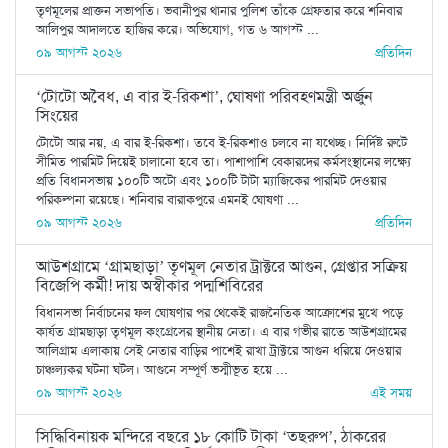
তৃণমূলের প্রাক্তন সভাপতি। ভবানীপুর থানার পুলিশ তাঁকে গ্রেফতার করে শনিবার
আলিপুর আদালতে হাজির করে। অভিযোগ, গত ৬ আগস্ট ...
০৯ আগস্ট ২০২৬
প্রতিদিন
‘টোটো অবৈধ, এ বার ই-রিকশা’, ঘোষণা পরিবহণমন্ত্রী অর্জুন
সিংয়ের
টোটো আর নয়, এ বার ই-রিকশা। তবে ই-রিকশাও চলবে না যথেচ্ছ। নির্দিষ্ট রুটে
সীমিত পারমিট দিয়েই চালানো হবে তা। পাশাপাশি বেকারদের কর্মসংস্থানের লক্ষ্যে
প্রতি বিধানসভায় ১০০টি অটো এবং ১০০টি টাটা ম্যাজিকের পারমিট দেওয়ার
পরিকল্পনা রয়েছে। শনিবার বারাকপুরে এমনই ঘোষণা ...
০৯ আগস্ট ২০২৬
প্রতিদিন
আউশগ্রামে ‘গ্রামছাড়া’ তৃণমূল নেতার ট্রাক্টরে আগুন, গ্রেপ্তার সক্রিয়
বিজেপি কর্মী! দায় অস্বীকার পদ্মশিবিরের
বিধানসভা নির্বাচনের ফল ঘোষণার পর থেকেই রাজনৈতিক আক্রোশের মুখে পড়ে
কার্যত গ্রামছাড়া তৃণমূল কংগ্রেসের স্থানীয় নেতা। এ বার গভীর রাতে আউশগ্রামের
আলিগ্রাম এলাকায় সেই নেতার বাড়ির পাশেই রাখা ট্রাক্টরে আগুন ধরিয়ে দেওয়ার
চাঞ্চল্যকর ঘটনা ঘটল। আগুনে সম্পূর্ণ ভস্মীভূত হয়ে ...
০৯ আগস্ট ২০২৬
এই সময়
সিদ্ধিবিনায়ক মন্দিরে বছরে ১৮ কোটি টাকা ‘তছরুপ’, ঠাকরের