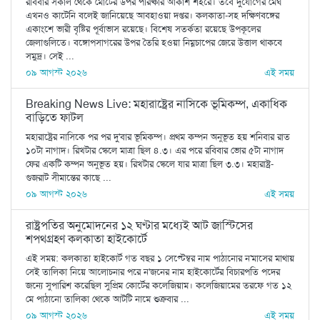
রবিবার সকাল থেকে মোটের উপর পরিষ্কার আকাশ শহরে। তবে দুর্যোগের মেঘ
এখনও কাটেনি বলেই জানিয়েছে আবহাওয়া দপ্তর। কলকাতা-সহ দক্ষিণবঙ্গের
একাংশে ভারী বৃষ্টির পূর্বাভাস রয়েছে। বিশেষ সতর্কতা রয়েছে উপকূলের
জেলাগুলিতে। বঙ্গোপসাগরের উপর তৈরি হওয়া নিম্নচাপের জেরে উত্তাল থাকবে
সমুদ্র। সেই ...
০৯ আগস্ট ২০২৬
এই সময়
Breaking News Live: মহারাষ্ট্রের নাসিকে ভূমিকম্প, একাধিক
বাড়িতে ফাটল
মহারাষ্ট্রের নাসিকে পর পর দু'বার ভূমিকম্প। প্রথম কম্পন অনুভূত হয় শনিবার রাত
১০টা নাগাদ। রিখটার স্কেলে মাত্রা ছিল ৪.৩। এর পরে রবিবার ভোর ৫টা নাগাদ
ফের একটি কম্পন অনুভূত হয়। রিখটার স্কেলে যার মাত্রা ছিল ৩.৩। মহারাষ্ট্র-
গুজরাট সীমান্তের কাছে ...
০৯ আগস্ট ২০২৬
এই সময়
রাষ্ট্রপতির অনুমোদনের ১২ ঘণ্টার মধ্যেই আট জাস্টিসের
শপথগ্রহণ কলকাতা হাইকোর্টে
এই সময়: কলকাতা হাইকোর্ট গত বছর ১ সেপ্টেম্বর নাম পাঠানোর ন'মাসের মাথায়
সেই তালিকা নিয়ে আলোচনার পরে ন'জনের নাম হাইকোর্টের বিচারপতি পদের
জন্যে সুপারিশ করেছিল সুপ্রিম কোর্টের কলেজিয়াম। কলেজিয়ামের তরফে গত ১২
মে পাঠানো তালিকা থেকে আটটি নামে শুক্রবার ...
০৯ আগস্ট ২০২৬
এই সময়