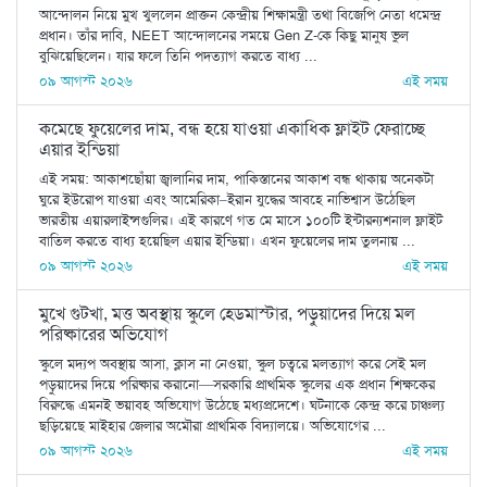
আন্দোলন নিয়ে মুখ খুললেন প্রাক্তন কেন্দ্রীয় শিক্ষামন্ত্রী তথা বিজেপি নেতা ধমেন্দ্র
প্রধান। তাঁর দাবি, NEET আন্দোলনের সময়ে Gen Z-কে কিছু মানুষ ভুল
বুঝিয়েছিলেন। যার ফলে তিনি পদত্যাগ করতে বাধ্য ...
০৯ আগস্ট ২০২৬
এই সময়
কমেছে ফুয়েলের দাম, বন্ধ হয়ে যাওয়া একাধিক ফ্লাইট ফেরাচ্ছে
এয়ার ইন্ডিয়া
এই সময়: আকাশছোঁয়া জ্বালানির দাম, পাকিস্তানের আকাশ বন্ধ থাকায় অনেকটা
ঘুরে ইউরোপ যাওয়া এবং আমেরিকা–ইরান যুদ্ধের আবহে নাভিশ্বাস উঠেছিল
ভারতীয় এয়ারলাইন্সগুলির। এই কারণে গত মে মাসে ১০০টি ইন্টারন্যশনাল ফ্লাইট
বাতিল করতে বাধ্য হয়েছিল এয়ার ইন্ডিয়া। এখন ফুয়েলের দাম তুলনায় ...
০৯ আগস্ট ২০২৬
এই সময়
মুখে গুটখা, মত্ত অবস্থায় স্কুলে হেডমাস্টার, পড়ুয়াদের দিয়ে মল
পরিষ্কারের অভিযোগ
স্কুলে মদ্যপ অবস্থায় আসা, ক্লাস না নেওয়া, স্কুল চত্বরে মলত্যাগ করে সেই মল
পড়ুয়াদের দিয়ে পরিষ্কার করানো—সরকারি প্রাথমিক স্কুলের এক প্রধান শিক্ষকের
বিরুদ্ধে এমনই ভয়াবহ অভিযোগ উঠেছে মধ্যপ্রদেশে। ঘটনাকে কেন্দ্র করে চাঞ্চল্য
ছড়িয়েছে মাইহার জেলার অমৌরা প্রাথমিক বিদ্যালয়ে। অভিযোগের ...
০৯ আগস্ট ২০২৬
এই সময়