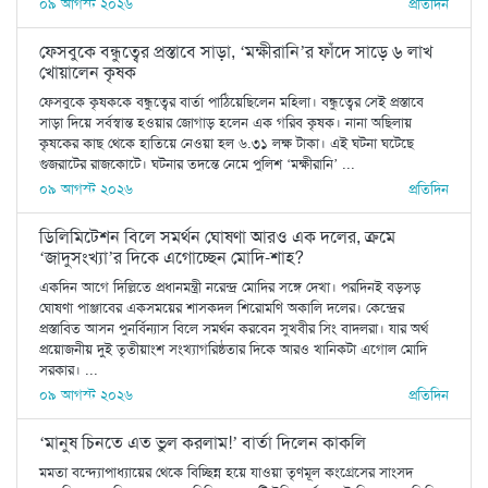
০৯ আগস্ট ২০২৬
প্রতিদিন
ফেসবুকে বন্ধুত্বের প্রস্তাবে সাড়া, ‘মক্ষীরানি’র ফাঁদে সাড়ে ৬ লাখ
খোয়ালেন কৃষক
ফেসবুকে কৃষককে বন্ধুত্বের বার্তা পাঠিয়েছিলেন মহিলা। বন্ধুত্বের সেই প্রস্তাবে
সাড়া দিয়ে সর্বস্বান্ত হওয়ার জোগাড় হলেন এক গরিব কৃষক। নানা অছিলায়
কৃষকের কাছ থেকে হাতিয়ে নেওয়া হল ৬.৩১ লক্ষ টাকা। এই ঘটনা ঘটেছে
গুজরাটের রাজকোটে। ঘটনার তদন্তে নেমে পুলিশ ‘মক্ষীরানি’ ...
০৯ আগস্ট ২০২৬
প্রতিদিন
ডিলিমিটেশন বিলে সমর্থন ঘোষণা আরও এক দলের, ক্রমে
‘জাদুসংখ্যা’র দিকে এগোচ্ছেন মোদি-শাহ?
একদিন আগে দিল্লিতে প্রধানমন্ত্রী নরেন্দ্র মোদির সঙ্গে দেখা। পরদিনই বড়সড়
ঘোষণা পাঞ্জাবের একসময়ের শাসকদল শিরোমণি অকালি দলের। কেন্দ্রের
প্রস্তাবিত আসন পুনর্বিন্যাস বিলে সমর্থন করবেন সুখবীর সিং বাদলরা। যার অর্থ
প্রয়োজনীয় দুই তৃতীয়াংশ সংখ্যাগরিষ্ঠতার দিকে আরও খানিকটা এগোল মোদি
সরকার। ...
০৯ আগস্ট ২০২৬
প্রতিদিন
‘মানুষ চিনতে এত ভুল করলাম!’ বার্তা দিলেন কাকলি
মমতা বন্দ্যোপাধ্যায়ের থেকে বিচ্ছিন্ন হয়ে যাওয়া তৃণমূল কংগ্রেসের সাংসদ