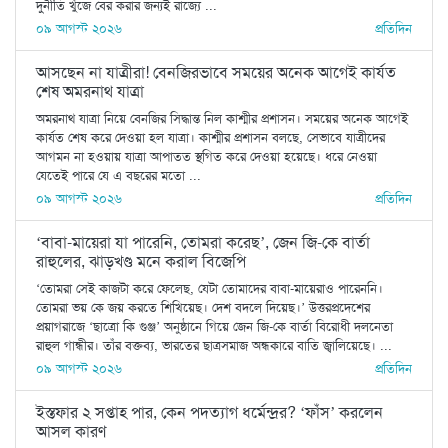
দুর্নীতি খুঁজে বের করার জন্যই রাজ্যে ...
০৯ আগস্ট ২০২৬
প্রতিদিন
আসছেন না যাত্রীরা! বেনজিরভাবে সময়ের অনেক আগেই কার্যত
শেষ অমরনাথ যাত্রা
অমরনাথ যাত্রা নিয়ে বেনজির সিদ্ধান্ত নিল কাশ্মীর প্রশাসন। সময়ের অনেক আগেই
কার্যত শেষ করে দেওয়া হল যাত্রা। কাশ্মীর প্রশাসন বলছে, সেভাবে যাত্রীদের
আগমন না হওয়ায় যাত্রা আপাতত স্থগিত করে দেওয়া হয়েছে। ধরে নেওয়া
যেতেই পারে যে এ বছরের মতো ...
০৯ আগস্ট ২০২৬
প্রতিদিন
‘বাবা-মায়েরা যা পারেনি, তোমরা করেছ’, জেন জি-কে বার্তা
রাহুলের, ঝাড়খণ্ড মনে করাল বিজেপি
‘তোমরা সেই কাজটা করে ফেলেছ, যেটা তোমাদের বাবা-মায়েরাও পারেননি।
তোমরা ভয় কে জয় করতে শিখিয়েছ। দেশ বদলে দিয়েছ।’ উত্তরপ্রদেশের
প্রয়াগরাজে ‘ছাত্রো কি গুঞ্জ’ অনুষ্ঠানে গিয়ে জেন জি-কে বার্তা বিরোধী দলনেতা
রাহুল গান্ধীর। তাঁর বক্তব্য, ভারতের ছাত্রসমাজ অন্ধকারে বাতি জ্বালিয়েছে। ...
০৯ আগস্ট ২০২৬
প্রতিদিন
ইস্তফার ২ সপ্তাহ পার, কেন পদত্যাগ ধর্মেন্দ্রর? ‘ফাঁস’ করলেন
আসল কারণ