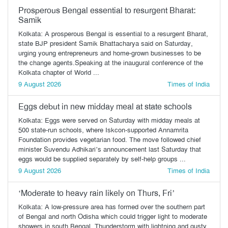
Prosperous Bengal essential to resurgent Bharat:
Samik
Kolkata: A prosperous Bengal is essential to a resurgent Bharat,
state BJP president Samik Bhattacharya said on Saturday,
urging young entrepreneurs and home-grown businesses to be
the change agents.Speaking at the inaugural conference of the
Kolkata chapter of World ...
9 August 2026
Times of India
Eggs debut in new midday meal at state schools
Kolkata: Eggs were served on Saturday with midday meals at
500 state-run schools, where Iskcon-supported Annamrita
Foundation provides vegetarian food. The move followed chief
minister Suvendu Adhikari’s announcement last Saturday that
eggs would be supplied separately by self-help groups ...
9 August 2026
Times of India
‘Moderate to heavy rain likely on Thurs, Fri’
Kolkata: A low-pressure area has formed over the southern part
of Bengal and north Odisha which could trigger light to moderate
showers in south Bengal. Thunderstorm with lightning and gusty