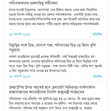
পর্যবেক্ষকদের গুরুদায়িত্ব শমীকের!
দলের মধ্যেই নিচুতলায় ‘তোলাবাজ’-দের চিহ্নিত করতে এবার রাজ্য বিজেপির
তরফে বিশেষ দায়িত্ব দেওয়া হল জেলার পর্যবেক্ষকদের। এমনটাই সূত্রের খবর।
দলের মধ্যে তোলাবাজি-সিন্ডিকেটের সঙ্গে যুক্ত, দল বিরোধী অনৈতিক কাজ যারা
করছে তাদের খুঁজে বের করবেন পার্টির তরফে জেলার দায়িত্বপ্রাপ্ত পর্যবেক্ষকরাই।
...
০৯ আগস্ট ২০২৬
প্রতিদিন
খিচুড়ির সঙ্গে ডিম, বোনাস গজা, শনিবারের মিড-ডে মিলে খুশি
পড়ুয়ারা
ঘোষণা করেছিলেন মুখ্যমন্ত্রী শুভেন্দু অধিকারী। সেই সিদ্ধান্তই বাস্তবায়িত হল।
কলকাতার পুরসভা এলাকার স্কুলগুলিতে শনিবারের মিড-ডে মিলে খিচুড়ির সঙ্গে
পাতে পড়ল ডিম সিদ্ধ। খুশি পড়ুয়ারা। সঙ্গে বোনাস মিষ্টি গজা। বেশির ভাগ স্কুলেই
এ দিন পড়ুয়াদের পাতে দেওয়া হয় ইসকনের তৈরি ...
০৯ আগস্ট ২০২৬
প্রতিদিন
ফেজ টুপির উপর পরতেই হবে হেলমেট! খিদিরপুর-পার্কসার্কাস-
রাজাবাজারের আরোহীদের নির্দেশ স্বাস্থ্যমন্ত্রী শারদ্বতের
পশ্চিমবঙ্গে গড়ে প্রতিদিন পথ দুর্ঘটনায় মৃত‌্যু হয় ১৮ জনের। ফি বছর মৃত‌্যুর প্রথম
তিন কারণের মধ্যে অন‌্যতম এ রাজ্যের পথ দুর্ঘটনা। পথ নিরাপত্তা সপ্তাহ চলছে
পশ্চিমবঙ্গে। শনিবার সেই অনুষ্ঠানে যোগ দিতে এসে স্বাস্থ‌্যমন্ত্রী ডা. শারদ্বত