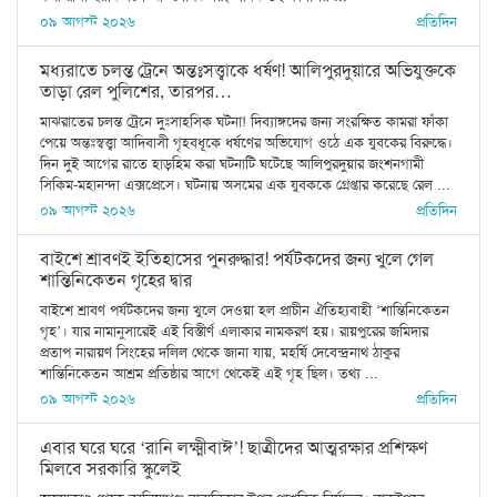
০৯ আগস্ট ২০২৬
প্রতিদিন
মধ্যরাতে চলন্ত ট্রেনে অন্তঃসত্ত্বাকে ধর্ষণ! আলিপুরদুয়ারে অভিযুক্তকে
তাড়া রেল পুলিশের, তারপর…
মাঝরাতের চলন্ত ট্রেনে দুঃসাহসিক ঘটনা! দিব্যাঙ্গদের জন্য সংরক্ষিত কামরা ফাঁকা
পেয়ে অন্তঃস্বত্ত্বা আদিবাসী গৃহবধূকে ধর্ষণের অভিযোগ ওঠে এক যুবকের বিরুদ্ধে।
দিন দুই আগের রাতে হাড়হিম করা ঘটনাটি ঘটেছে আলিপুরদুয়ার জংশনগামী
সিকিম-মহানন্দা এক্সপ্রেসে। ঘটনায় অসমের এক যুবককে গ্রেপ্তার করেছে রেল ...
০৯ আগস্ট ২০২৬
প্রতিদিন
বাইশে শ্রাবণই ইতিহাসের পুনরুদ্ধার! পর্যটকদের জন্য খুলে গেল
শান্তিনিকেতন গৃহের দ্বার
বাইশে শ্রাবণ পর্যটকদের জন্য খুলে দেওয়া হল প্রাচীন ঐতিহ্যবাহী ‘শান্তিনিকেতন
গৃহ’। যার নামানুসারেই এই বিস্তীর্ণ এলাকার নামকরণ হয়। রায়পুরের জমিদার
প্রতাপ নারায়ণ সিংহের দলিল থেকে জানা যায়, মহর্ষি দেবেন্দ্রনাথ ঠাকুর
শান্তিনিকেতন আশ্রম প্রতিষ্ঠার আগে থেকেই এই গৃহ ছিল। তথ্য ...
০৯ আগস্ট ২০২৬
প্রতিদিন
এবার ঘরে ঘরে ‘রানি লক্ষ্মীবাঈ’! ছাত্রীদের আত্মরক্ষার প্রশিক্ষণ
মিলবে সরকারি স্কুলেই