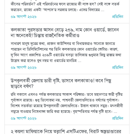
কীসের পরিবর্তন? এই পরিবর্তনের ফলে রাজ্যের কী লাভ হল? সেই সঙ্গে সতর্ক
করতেন, রাজ্যে একটা ‘আপদে’র সরকার চলছে। এদের বিদায়ের ...
০৯ আগস্ট ২০২৬
প্রতিদিন
কলকাতা পুরসভার আসন বেড়ে ২০৯, নাম কোন ওয়ার্ডে, জানেন
না অনেকেই! চিন্তায় রাজনৈতিক কর্মীরাও
সাধারণ মানুষ দূরের কথা, প্রাক্তন কাউন্সিলর বা বিধায়করাও অনেকে জানতে
পারছেন না ডিলিমিটেশনের পর তিনি কলকাতার কোন ওয়ার্ডের ভোটার। কারণ,
দু’দিন আগে প্রকাশিত ২০৯টি ওয়ার্ডের খসড়া তালিকায় শুধুমাত্র কিছু রাস্তার কথা
উল্লেখ করা হলেও বুথ নম্বর বা ওয়ার্ডের মানচিত্র ...
০৯ আগস্ট ২০২৬
প্রতিদিন
উপকূলবর্তী জেলায় ভারী বৃষ্টি, ভাসবে কলকাতাও! কবে পিছু
ছাড়বে বর্ষণ?
রবি সকালে এখনও পর্যন্ত কলকাতার আকাশ পরিষ্কার। তবে মহানগরে ভারী বৃষ্টির
পূর্বাভাস রয়েছে। শুধু তিলোত্তমা নয়, পাশ্ববর্তী জেলাগুলিতেও বর্ষণের পূর্বাভাস।
বিশেষ সতর্কতা রয়েছে উপকূলবর্তী জেলাগুলিতে। উত্তাল থাকবে সমুদ্র। মৎসজীবী
সমুদ্রে যাওয়ার নিষেধাজ্ঞা জারি করা হয়েছে। বৃহস্পতিবার পর্যন্ত বৃষ্টি হবে। ...
০৯ আগস্ট ২০২৬
প্রতিদিন
২ কয়লা মাফিয়াকে নিয়ে তল্লাশি এসটিএফের, বিরাট অস্ত্রভাণ্ডারের