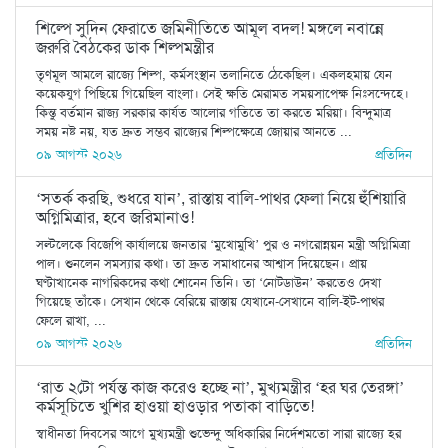
শিল্পে সুদিন ফেরাতে জমিনীতিতে আমূল বদল! মঙ্গলে নবান্নে
জরুরি বৈঠকের ডাক শিল্পমন্ত্রীর
তৃণমূল আমলে রাজ্যে শিল্প, কর্মসংস্থান তলানিতে ঠেকেছিল। একলহমায় যেন
কয়েকযুগ পিছিয়ে গিয়েছিল বাংলা। সেই ক্ষতি মেরামত সময়সাপেক্ষ নিঃসন্দেহে।
কিন্তু বর্তমান রাজ্য সরকার কার্যত আলোর গতিতে তা করতে মরিয়া। বিন্দুমাত্র
সময় নষ্ট নয়, যত দ্রুত সম্ভব রাজ্যের শিল্পক্ষেত্রে জোয়ার আনতে ...
০৯ আগস্ট ২০২৬
প্রতিদিন
‘সতর্ক করছি, শুধরে যান’, রাস্তায় বালি-পাথর ফেলা নিয়ে হুঁশিয়ারি
অগ্নিমিত্রার, হবে জরিমানাও!
সল্টলেকে বিজেপি কার্যালয়ে জনতার ‘মুখোমুখি’ পুর ও নগরোন্নয়ন মন্ত্রী অগ্নিমিত্রা
পাল। শুনলেন সমস্যার কথা। তা দ্রুত সমাধানের আশ্বাস দিয়েছেন। প্রায়
ঘণ্টাখানেক নাগরিকদের কথা শোনেন তিনি। তা ‘নোটডাউন’ করতেও দেখা
গিয়েছে তাঁকে। সেখান থেকে বেরিয়ে রাস্তায় যেখানে-সেখানে বালি-ইট-পাথর
ফেলে রাখা, ...
০৯ আগস্ট ২০২৬
প্রতিদিন
‘রাত ২টো পর্যন্ত কাজ করেও হচ্ছে না’, মুখ্যমন্ত্রীর ‘হর ঘর তেরঙ্গা’
কর্মসূচিতে খুশির হাওয়া হাওড়ার পতাকা বাড়িতে!
স্বাধীনতা দিবসের আগে মুখ্যমন্ত্রী শুভেন্দু অধিকারির নির্দেশমতো সারা রাজ্যে হর