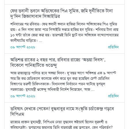
ফের ভবানী ভবনে অভিষেকের পিএ সুমিত, জমি দুর্নীতিতে টানা
দু’দিন জিজ্ঞাসাবাদ সিআইডির
শনিবারের পর রবিবার। ফের ভবানী ভবনে হাজিরা দিলেন অভিষেকের পিএ সুমিত
রায়। এ দিন সাদা জামা পরে সিআইডি দপ্তরে হাজির হন সুমিত। শনিবার টানা প্রায়
১০ ঘণ্টা তাঁকে জেরা করা হয়। তারপরই তিনি ছুটে যান অভিষেক বন্দ্যোপাধ্যায়ের
কালীঘাটের বাড়িতে। ...
০৯ আগস্ট ২০২৬
প্রতিদিন
অভিশপ্ত রাতের ২ বছর পার, রবিবার রাজ্যে ‘অভয়া দিবস’,
বিকেলে পানিহাটিতে শুভেন্দু
আজ রাজ‌্যজুড়ে পালিত হবে অভয়া দিবস। দু’বছর আগে অভিশপ্ত এক ৯ আগস্ট
আর জি কর মেডিক‌্যাল কলেজে ধর্ষণ করে খুন করা হয়েছিল চেস্ট মেডিসিন
বিভাগের তরুণী চিকিৎসককে। বিধানসভা নির্বাচনে পতন ঘটেছে তৃণমূল
সরকারের। মুখ‌্যমন্ত্রী শুভেন্দু অধিকারী নির্দেশ দিয়েছেন, আজ ...
০৯ আগস্ট ২০২৬
প্রতিদিন
ভবিষ্যৎ দেখতে পেতেন! বুদ্ধবাবুর নামে সংস্কৃতি চর্চাকেন্দ্র গড়বে
সিপিএম
রাজ্যের প্রাক্তন মুখ্যমন্ত্রী, সিপিএম নেতা বুদ্ধদেব ভট্টাচার্য ছিলেন দূরদর্শী ও
ভবিষ্যৎদ্রষ্টা। তৃণমূলের জমানায় তিনি বারবারই প্রশ্ন তুলতেন, কেন পরিবর্তন?