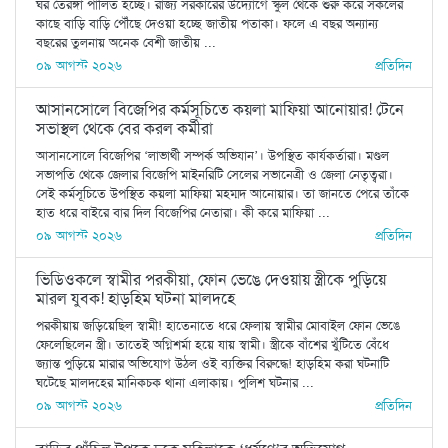
ঘর তেরঙ্গা পালিত হচ্ছে। রাজ্য সরকারের উদ্যোগে স্কুল থেকে শুরু করে সকলের
কাছে বাড়ি বাড়ি পৌঁছে দেওয়া হচ্ছে জাতীয় পতাকা। ফলে এ বছর অন্যান্য
বছরের তুলনায় অনেক বেশী জাতীয় ...
০৯ আগস্ট ২০২৬
প্রতিদিন
আসানসোলে বিজেপির কর্মসূচিতে কয়লা মাফিয়া আনোয়ার! টেনে
সভাস্থল থেকে বের করল কর্মীরা
আসানসোলে বিজেপির ‘লাভার্থী সম্পর্ক অভিযান’। উপস্থিত কার্যকর্তারা। মণ্ডল
সভাপতি থেকে জেলার বিজেপি মাইনরিটি সেলের সভানেত্রী ও জেলা নেতৃত্বরা।
সেই কর্মসূচিতে উপস্থিত কয়লা মাফিয়া মহম্মদ আনোয়ার। তা জানতে পেরে তাঁকে
হাত ধরে বাইরে বার দিল বিজেপির নেতারা। কী করে মাফিয়া ...
০৯ আগস্ট ২০২৬
প্রতিদিন
ভিডিওকলে স্বামীর পরকীয়া, ফোন ভেঙে দেওয়ায় স্ত্রীকে পুড়িয়ে
মারল যুবক! হাড়হিম ঘটনা মালদহে
পরকীয়ায় জড়িয়েছিল স্বামী! হাতেনাতে ধরে ফেলায় স্বামীর মোবাইল ফোন ভেঙে
ফেলেছিলেন স্ত্রী। তাতেই অগ্নিশর্মা হয়ে যায় স্বামী। স্ত্রীকে বাঁশের খুঁটিতে বেঁধে
জ্যান্ত পুড়িয়ে মারার অভিযোগ উঠল ওই ব্যক্তির বিরুদ্ধে! হাড়হিম করা ঘটনাটি
ঘটেছে মালদহের মানিকচক থানা এলাকায়। পুলিশ ঘটনার ...
০৯ আগস্ট ২০২৬
প্রতিদিন