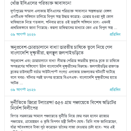
খোঁজ ইসিএলের পরিত্যক্ত আবাসনে!
দুর্গাপুরের অন্ডাল এলাকায় ইসিএলের পরিত্যক্ত আবাসনে অস্ত্রভাণ্ডার! বেঙ্গল
এসটিএফ অভিযান চালিয়ে বিপুল অস্ত্র উদ্ধার করেছে। গ্রেপ্তার হওয়া দুই কোল
মাফিয়াকে নিয়ে গতকাল, শনিবার রাতে ওই তল্লাশি অভিযান চলে। এমনই
প্রাথমিকভাবে জানা গিয়েছে। কয়লা মাফিয়াদের মাধ্যমে কেন এত বিপুল অস্ত্র ...
০৯ আগস্ট ২০২৬
প্রতিদিন
অনুপ্রবেশ-চোরাচালানে বাধা! ভারতীয় চাষিকে তুলে নিয়ে গেল
বাংলাদেশি দুষ্কৃতীরা, হুলস্থূল জলপাইগুড়িতে
অনুপ্রবেশ এবং চোরাচালানে বাধা! সীমান্ত পেরিয়ে ভারতীয় ভূখণ্ডে ঢুকে চা চাষিকে
অপহরণের অভিযোগ উঠল বাংলাদেশি দুষ্কৃতীদের বিরুদ্ধে। জলপাইগুড়ির রাজগঞ্জ
ব্লকের চাউলহাটি বর্ডার আউটপোস্ট সংলগ্ন এলাকায় চাঞ্চল্যকর ঘটনাটি ঘটেছে
বলে খবর। ঘটনার পরই তৎপর হয়েছে বিএসএফ। বাংলাদেশি দুষ্কৃতীদের হাতে
আটক ...
০৯ আগস্ট ২০২৬
প্রতিদিন
দুর্নীতিতে জিরো টলারেন্স! ৩৫০ গ্রাম পঞ্চায়েতে বিশেষ অডিটের
নির্দেশ দিলীপের
বিগত সরকারের আমলে পঞ্চায়েতে দুর্নীতি নিয়ে ফের সরব হলেন রাজ্যের
পঞ্চায়েত, গ্রামোন্নয়ন ও কৃষি বিপণন মন্ত্রী দিলীপ ঘোষ। তিনি সাফ জানিয়েছেন,
যাঁরা অবৈধভাবে টাকা লুঠ করেছেন তাঁদের সাজা দেওয়ার চেষ্টা হবে। আর এই