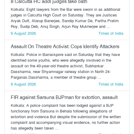
8 Calcutta HC addl judges take oath
Kolkata: Eight lawyers from the Bar were sworn in as additional
judges in Calcutta High Court on Saturday. They are Justices
Aryak Dutt, Atarup Banerjee, Sandip Kumar De, Partha Pratim
Roy, Sudip Deb, Anuj Singh, Arjun Ray Mukherjee and ...
9 August 2026
Times of India
Assault On Theatre Activist: Cops Identify Attackers
Kolkata: Police in Barrackpore said on Saturday that they have
identified some youths, who were allegedly involved in the
assault on the 40-year-old theatre activist, Subhankar
Dassharma, near Shyamnagar railway station in North 24-
Parganas.Dassharma, a member of theatre group ...
9 August 2026
Times of India
FIR against Sarsuna BJPman for extortion, assault
Kolkata: A police complaint has been lodged against a BJP
functionary from Sarsuna in Behala following allegations of
extortion and violence.But despite the submission of the written
complaint and accompanying visual evidence, no further action
has allegedly been taken ...