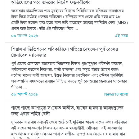
অভিযোগের পরে তদন্তের নির্দেশ ফড়নবীশের
অযোধ্যার রামমন্দিরের পরে মুম্বইয়ের বিখ্যাত সিদ্ধিবিনায়ক মন্দিরের দানবাক্সের
টাকা নিয়ে উঠেছে গুরুতর অভিযোগ। মন্দিরের দান থেকে প্রতি বছর প্রায় ১৮
কোটি টাকা তছরুপ করা হচ্ছে বলে দাবি করেছেন মহারাষ্ট্র নবনির্মাণ সেনা (MNS)
প্রধান রাজ ঠাকরে। তাঁর এই অভিযোগ ঘিরে ...
০৯ আগস্ট ২০২৬
এই সময়
শিয়ালদা ডিভিশনের পরিকাঠামো খতিয়ে দেখলেন পূর্ব রেলের
জেনারেল ম্যানেজার
পূর্ব রেলের জেনারেল ম্যানেজার শিয়ালদহ বিভাগ পুঙ্খানুপুঙ্খ পরিদর্শন করলেন,
পর্যালোচনা করলেন নিরাপত্তা, যাত্রী স্বাচ্ছন্দ্য এবং অমৃত ভারত উন্নয়ন কাজ।
সর্বোচ্চ মানের যাত্রী স্বাচ্ছন্দ্য, উন্নত নিরাপত্তা প্রোটোকল এবং স্টেশন পুনর্নির্মাণ
প্রকল্পগুলির সময়মতো রূপায়ন নিশ্চিত করতে পূর্ব রেলওয়ের জেনারেল ম্যানেজার
গীতিকা ...
০৯ আগস্ট ২০২৬
News18 বাংলা
গাছে গাছে কাপড়ের সংকেত অতীত, বাঘের হামলায় আক্রান্তদের
জন্য এবার শহিদ বেদী
সুন্দরবন যার নাম বললেই ভেসে ওঠে সেই মূর্তিমান আতঙ্ক বাঘের কথা। প্রতিবছর
এই বাঘের আক্রমণের শিকার হন অনেক মৎস্যজীবী, মৌলেরা। এই আক্রমণের
হাত থেকে যারা বেঁচে ফেরেন তারা সারাজীবন দু:স্বপ্ন বয়ে বেড়ান। যারা মারা যান