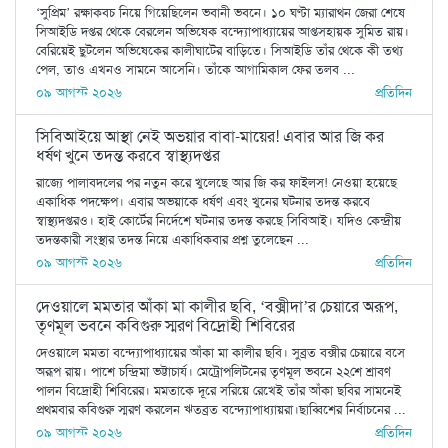
‘সুপ্রিম’ রক্ষাকবচ নিয়ে গিয়েছিলেন ভবানী ভবনে। ১০ ঘণ্টা ম্যারাথন জেরা শেষে
সিআইডি দপ্তর থেকে বেরলেন অভিষেক বন্দ্যোপাধ্যায়ের আপ্তসহায়ক সুমিত রায়।
বেরিয়েই ছুটলেন অভিষেকের কালীঘাটের বাড়িতে। সিআইডি তাঁর থেকে কী তথ্য
পেল, তাও এখনও সামনে আসেনি। তাঁকে আগামিকাল ফের তলব ...
০৯ আগস্ট ২০২৬
প্রতিদিন
সিবিআইয়ে আস্থা নেই অভয়ার বাবা-মায়ের! এবার আর জি কর
ধর্ষণ খুনে তদন্ত করবে স্বাস্থ্যদপ্তর
রাজ্যে পালাবদলের পর নতুন করে খুলেছে আর জি কর ফাইলস! নেওয়া হয়েছে
একাধিক পদক্ষেপ। এবার অভয়াকে ধর্ষণ এবং খুনের ঘটনার তদন্ত করবে
স্বাস্থ্যদপ্তরও। হাই কোর্টের নির্দেশে ঘটনার তদন্ত করছে সিবিআই। যদিও কেন্দ্রীয়
তদন্তকারী সংস্থার তদন্ত নিয়ে একাধিকবার প্রশ্ন তুলেছেন ...
০৯ আগস্ট ২০২৬
প্রতিদিন
দেওয়ালে মমতার আঁকা মা কালীর ছবি, ‘বক্সীদা’র চেয়ারে অরূপ,
তৃণমূল ভবনে কবিগুরু স্মরণ বিদ্রোহী শিবিরের
দেওয়ালে মমতা বন্দ্যোপাধ্যায়ের আঁকা মা কালীর ছবি। সুব্রত বক্সীর চেয়ারে বসে
অরূপ রায়। পাশে চন্দ্রিমা ভট্টাচার্য। মেট্রোপলিটনের তৃণমূল ভবনে ২২শে শ্রাবণ
পালন বিদ্রোহী শিবিরের। মমতাকে দূরে সরিয়ে রেখেই তাঁর আঁকা ছবির সামনেই
প্রথমবার কবিগুরু স্মরণ করলেন ঋতব্রত বন্দ্যোপাধ্যায়রা।ছাব্বিশের নির্বাচনের ...
০৯ আগস্ট ২০২৬
প্রতিদিন