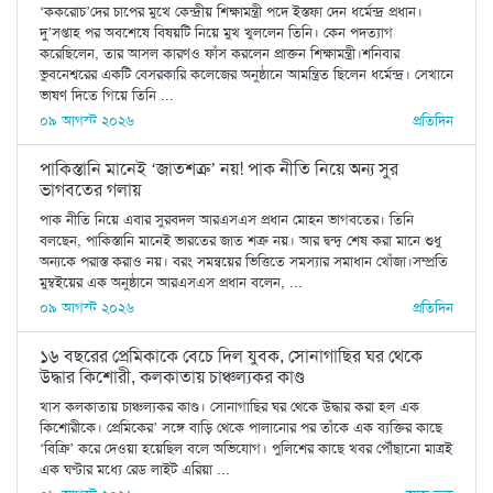
‘ককরোচ’দের চাপের মুখে কেন্দ্রীয় শিক্ষামন্ত্রী পদে ইস্তফা দেন ধর্মেন্দ্র প্রধান।
দু’সপ্তাহ পর অবশেষে বিষয়টি নিয়ে মুখ খুললেন তিনি। কেন পদত্যাগ
করেছিলেন, তার আসল কারণও ফাঁস করলেন প্রাক্তন শিক্ষামন্ত্রী।শনিবার
ভুবনেশ্বরের একটি বেসরকারি কলেজের অনুষ্ঠানে আমন্ত্রিত ছিলেন ধর্মেন্দ্র। সেখানে
ভাষণ দিতে গিয়ে তিনি ...
০৯ আগস্ট ২০২৬
প্রতিদিন
পাকিস্তানি মানেই ‘জাতশত্রু’ নয়! পাক নীতি নিয়ে অন্য সুর
ভাগবতের গলায়
পাক নীতি নিয়ে এবার সুরবদল আরএসএস প্রধান মোহন ভাগবতের। তিনি
বলছেন, পাকিস্তানি মানেই ভারতের জাত শত্রু নয়। আর দ্বন্দ্ব শেষ করা মানে শুধু
অন্যকে পরাস্ত করাও নয়। বরং সমন্বয়ের ভিত্তিতে সমস্যার সমাধান খোঁজা।সম্প্রতি
মুম্বইয়ের এক অনুষ্ঠানে আরএসএস প্রধান বলেন, ...
০৯ আগস্ট ২০২৬
প্রতিদিন
১৬ বছরের প্রেমিকাকে বেচে দিল যুবক, সোনাগাছির ঘর থেকে
উদ্ধার কিশোরী, কলকাতায় চাঞ্চল্যকর কাণ্ড
খাস কলকাতায় চাঞ্চল্যকর কাণ্ড। সোনাগাছির ঘর থেকে উদ্ধার করা হল এক
কিশোরীকে। প্রেমিকের’ সঙ্গে বাড়ি থেকে পালানোর পর তাঁকে এক ব্যক্তির কাছে
‘বিক্রি’ করে দেওয়া হয়েছিল বলে অভিযোগ। পুলিশের কাছে খবর পৌঁছানো মাত্রই
এক ঘণ্টার মধ্যে রেড লাইট এরিয়া ...