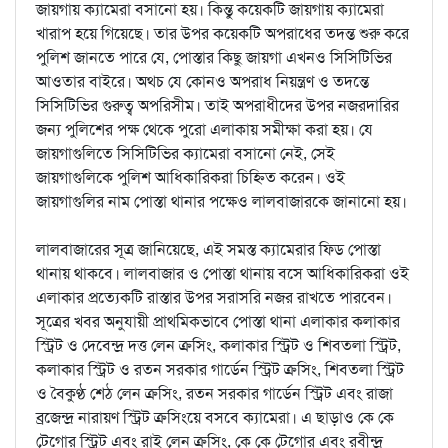
জায়গায় ক‌্যামেরা বসানো হয়। কিন্তু কয়েকটি জায়গায় ক‌্যামেরা
খারাপ হয়ে গিয়েছে। তার উপর কয়েকটি অপরাধের তদন্ত শুরু করে
পুলিশ জানতে পারে যে, পোস্তার কিছু জায়গা এখনও সিসিটিভির
আওতার বাইরে। অথচ যে কোনও অপরাধ নিয়ন্ত্রণ ও তদন্তে
সিসিটিভির গুরুত্ব অপরিসীম। তাই অপরাধীদের উপর নজরদারির
জন‌্য পুলিশের পক্ষ থেকে পুরো এলাকায় সমীক্ষা করা হয়। যে
জায়গাগুলিতে সিসিটিভির ক‌্যামেরা বসানো নেই, সেই
জায়গাগুলিকে পুলিশ আধিকারিকরা চিহ্নিত করেন। ওই
জায়গাগুলির নাম পোস্তা থানার পক্ষেও লালবাজারকে জানানো হয়।
লালবাজারের সূত্র জানিয়েছে, এই সমস্ত ক্যামেরার ফিড পোস্তা
থানায় থাকবে। লালবাজার ও পোস্তা থানায় বসে আধিকারিকরা ওই
এলাকার প্রত্যেকটি রাস্তার উপর সরাসরি নজর রাখতে পারবেন।
সূত্রের খবর অনুযায়ী প্রাথমিকভাবে পোস্তা থানা এলাকার কলাকার
স্ট্রিট ও দেবেন্দ্র দত্ত লেন ক্রসিং, কলাকার স্ট্রিট ও শিবতলা স্ট্রিট,
কলাকার স্ট্রিট ও রতন সরকার গার্ডেন স্ট্রিট ক্রসিং, শিবতলা স্ট্রিট
ও বৈকুণ্ঠ শেঠ লেন ক্রসিং, রতন সরকার গার্ডেন স্ট্রিট এবং রাজা
ব্রজেন্দ্র নারায়ণ স্ট্রিট ক্রসিংয়ে বসবে ক‌্যামেরা। এ ছাড়াও কে কে
টেগোর স্ট্রিট এবং রাই লেন ক্রসিং, কে কে টেগোর এবং রবীন্দ্র