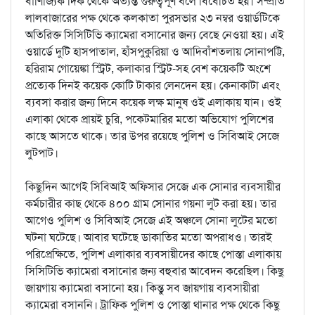
বাণিজ্যিক দিক থেকে অত‌্যন্ত গুরুত্বপূর্ণ বলে বিবেচিত হয়। সম্প্রতি
লালবাজারের পক্ষ থেকে কলকাতা পুরসভার ২৩ নম্বর ওয়ার্ডটিকে
অতিরিক্ত সিসিটিভি ক‌্যামেরা বসানোর জন‌্য বেছে নেওয়া হয়। এই
ওয়ার্ডে দুটি হাসপাতাল, হাঁসপুকুরিয়া ও আদিবাঁশতলায় সোনাপট্টি,
হরিরাম গোয়েঙ্কা স্ট্রিট, কলাকার স্ট্রিট-সহ বেশ কয়েকটি অংশে
প্রত্যেক দিনই কয়েক কোটি টাকার লেনদেন হয়। কেনাকাটা এবং
ব্যবসা করার জন্য দিনে কয়েক লক্ষ মানুষ ওই এলাকায় যান। ওই
এলাকা থেকে প্রায়ই চুরি, পকেটমারির মতো অভিযোগ পুলিশের
কাছে আসতে থাকে। তার উপর রয়েছে পুলিশ ও সিবিআই সেজে
লুটপাট।
কিছুদিন আগেই সিবিআই অফিসার সেজে এক সোনার ব্যবসায়ীর
কর্মচারীর কাছ থেকে ৪০০ গ্রাম সোনার গয়না লুট করা হয়। তার
আগেও পুলিশ ও সিবিআই সেজে এই অঞ্চলে সোনা লুটের মতো
ঘটনা ঘটেছে। আবার ঘটেছে ডাকাতির মতো অপরাধও। তারই
পরিপ্রেক্ষিতে, পুলিশ এলাকার ব্যবসায়ীদের কাছে পোস্তা এলাকায়
সিসিটিভি ক্যামেরা বসানোর জন্য বহুবার আবেদন করেছিল। কিছু
জায়গায় ক‌্যামেরা বসানো হয়। কিন্তু সব জায়গায় ব‌্যবসায়ীরা
ক‌্যামেরা বসাননি। ট্রাফিক পুলিশ ও পোস্তা থানার পক্ষ থেকে কিছু