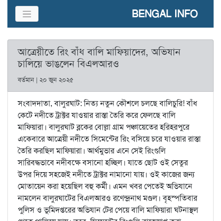
BENGAL INFO
আত্রেয়ীতে রিং বাঁধ বালি মাফিয়াদের, অভিযান
চালিয়ে ভাঙলেন বিএলআরও
বর্তমান | ২০ জুন ২০২৫
সংবাদদাতা, বালুরঘাট: নিত্য নতুন কৌশলে চলছে বালিচুরি! বাঁধ
কেটে নদীতে ট্রাক্টর যাওয়ার রাস্তা তৈরি করে ফেলছে বালি
মাফিয়ারা। বালুরঘাট ব্লকের বোল্লা গ্রাম পঞ্চায়েতের হরিহরপুরে
একেবারে আত্রেয়ী নদীতে সিমেন্টের রিং বসিয়ে চরে যাওয়ার রাস্তা
তৈরি করছিল মাফিয়ারা। আর্থমুভার এনে সেই রিংগুলি
সারিবদ্ধভাবে নদীবক্ষে বসানো হচ্ছিল। যাতে ছোট ওই সেতুর
উপর দিয়ে সহজেই নদীতে ট্রাক্টর নামানো যায়। ওই কাজের জন্য
মোতায়েন করা হয়েছিল বহু কর্মী। এমন খবর পেতেই অভিযানে
নামলেন বালুরঘাটের বিএলআরও রণেন্দ্রনাথ মণ্ডল। বৃহস্পতিবার
পুলিস ও ভূমিদপ্তরের অভিযান টের পেয়ে বালি মাফিয়ারা ঘটনাস্থল