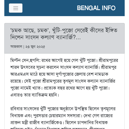
BENGAL INFO
'চমক আছে, চমক', খুঁটি-পুজো সেরেই কীসের ইঙ্গিত
দিলেন সাংসদ কল্যাণ ব্যানার্জি?...
আজকাল | ২৩ জুন ২০২৫
মিল্টন সেন,হুগলি: রথের আগেই হয়ে গেল খুঁটি পুজো। শ্রীরামপুরের
শারদ উৎসবের সূচনা করলেন সাংসদ কল্যাণ ব্যানার্জি। শ্রীরামপুর
আরএমএস মাঠে হয়ে আসা দুর্গাপুজোর জেলায় বেশ নামডাক
রয়েছে। সেই পুজো শ্রীরামপুরের তৃণমূল সাংসদ কল্যান ব্যানার্জির
পুজো নামেই খ্যাত। প্রত্যেক বছর রথের আগে হয় খুঁটি পুজো।
এবারও তার ব্যাতিক্রম হয়নি।
রবিবার সাংসদের খুঁটি পুজোর অনুষ্ঠানে উপস্থিত ছিলেন তৃণমূলের
বিধায়ক এবং পুরসভার চেয়ারম্যান সদস্যরা। দেখা গেল রাজ্যের
প্রাক্তন মন্ত্রী রাজীব ব্যানার্জিকেও। ছিলেন চাপদানির বিধায়ক