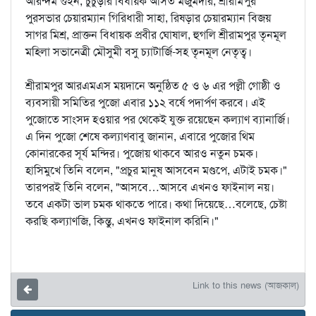
অরিন্দম গুইন, চুঁচুড়ার বিধায়ক অসিত মজুমদার, শ্রীরামপুর
পুরসভার চেয়ারম্যান গিরিধারী সাহা, রিষড়ার চেয়ারম্যান বিজয়
সাগর মিশ্র, প্রাক্তন বিধায়ক প্রবীর ঘোষাল, হুগলি শ্রীরামপুর তৃনমূল
মহিলা সভানেত্রী মৌসুমী বসু চ্যাটার্জি-সহ তৃনমূল নেতৃত্ব।
শ্রীরামপুর আরএমএস ময়দানে অনুষ্ঠিত ৫ ও ৬ এর পল্লী গোষ্ঠী ও
ব্যবসায়ী সমিতির পুজো এবার ১১২ বর্ষে পদার্পণ করবে। এই
পুজোতে সাংসদ হওয়ার পর থেকেই যুক্ত রয়েছেন কল্যাণ ব্যানার্জি।
এ দিন পুজো শেষে কল্যাণবাবু জানান, এবারে পুজোর থিম
কোনারকের সূর্য মন্দির। পুজোয় থাকবে আরও নতুন চমক।
হাসিমুখে তিনি বলেন, "প্রচুর মানুষ আসবেন মণ্ডপে, এটাই চমক।"
তারপরই তিনি বলেন, "আসবে…আসবে এখনও ফাইনাল নয়।
তবে একটা ভাল চমক থাকতে পারে। কথা দিয়েছে…বলেছে, চেষ্টা
করছি কল্যাণজি, কিন্তু, এখনও ফাইনাল করিনি।"
Link to this news (আজকাল)