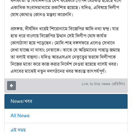
কলকাতা ও বিধাননগরে বেশ কয়েকটি গোপন বৈঠকও হয়েছে বলে
একাধিক সংবাদমাধ‌্যমে প্রকাশিত হয়েছে। যদিও, এবিষয়ে দিলীপ
ঘোষ কোথাও কোনও মন্তব‌্য করেননি।
প্রসঙ্গত, দীর্ঘদিন ধরেই শিরোনামে বিজেপির আদি-নব্য দ্বন্দ্ব। যার
হাত ধরে বাংলায় বিজেপির উত্থান সেই দিলীপ ঘোষ কার্যত
কোণাঠাসা হয়ে পড়েছেন। মোদি-শাহ বঙ্গসফরে এলেও সেখানে
দেখা যাচ্ছে না দাবাং নেতাকে। তাতে যে অভিমানের পাহাড় জমছে
তা বলাই বাহুল্য। যদিও আরএসএস নেতৃত্বের তরফে দিলীপকে
নিজের মতো করে কাজ করার নির্দেশ দেওয়া হয়েছে বলেই খবর।
এসবের মাঝেই নতুন দলগঠনের খবর অত্যন্ত তাৎপর্যপূর্ণ।
Link to this news (প্রতিদিন)
News/খবর
All News
এই সময়