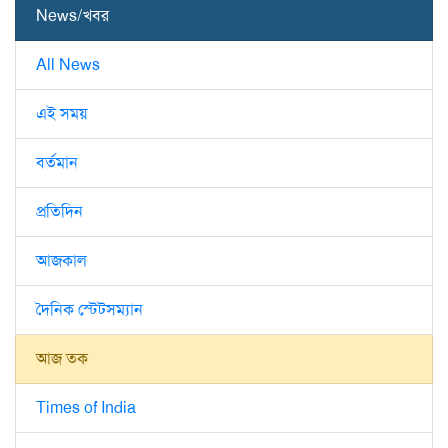
News/খবর
All News
এই সময়
বর্তমান
প্রতিদিন
আজকাল
দৈনিক স্টেটসম্যান
আজ তক
Times of India