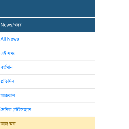
News/খবর
All News
এই সময়
বর্তমান
প্রতিদিন
আজকাল
দৈনিক স্টেটসম্যান
আজ তক