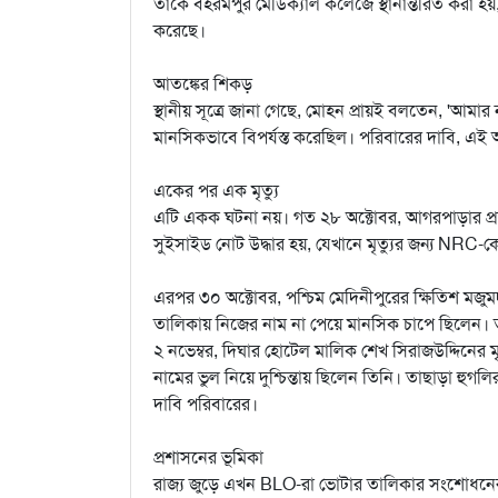
তাঁকে বহরমপুর মেডিক্যাল কলেজে স্থানান্তরিত করা হয়, 
করেছে।
আতঙ্কের শিকড়
স্থানীয় সূত্রে জানা গেছে, মোহন প্রায়ই বলতেন, 'আম
মানসিকভাবে বিপর্যস্ত করেছিল। পরিবারের দাবি, এই আশ
একের পর এক মৃত্যু
এটি একক ঘটনা নয়। গত ২৮ অক্টোবর, আগরপাড়ার প্
সুইসাইড নোট উদ্ধার হয়, যেখানে মৃত্যুর জন্য NRC-ক
এরপর ৩০ অক্টোবর, পশ্চিম মেদিনীপুরের ক্ষিতিশ ম
তালিকায় নিজের নাম না পেয়ে মানসিক চাপে ছিলেন। 
২ নভেম্বর, দিঘার হোটেল মালিক শেখ সিরাজউদ্দিনের ম
নামের ভুল নিয়ে দুশ্চিন্তায় ছিলেন তিনি। তাছাড়া হ
দাবি পরিবারের।
প্রশাসনের ভূমিকা
রাজ্য জুড়ে এখন BLO-রা ভোটার তালিকার সংশোধন