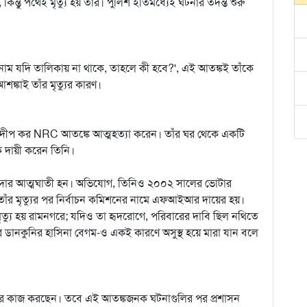
কিন্তু পথেই মৃত্যু হয় তাঁর। পুলিশ ইতিমধ্যেই ঘটনার তদন্ত শুরু
ার নাম যদি তালিকায় না থাকে, তাহলে কী হবে?', এই আতঙ্কই তাঁকে
ঙ্কাই তাঁর মৃত্যুর কারণ।
রদীপ কর NRC আতঙ্কে আত্মহত্যা করেন। তাঁর ঘর থেকে একটি
ে দায়ী করেন তিনি।
জুমদার আত্মঘাতী হন। অভিযোগ, তিনিও ২০০২ সালের ভোটার
তাঁর মৃত্যুর পর নির্বাচন কমিশনের নামে এফআইআর দায়ের হয়।
ৃত্যু হয় রামনগরে; যদিও তা হৃদরোগে, পরিবারের দাবি ছিল নথিতে
ুগলির ডানকুনির হাসিনা বেগম-ও একই কারণে অসুস্থ হয়ে মারা যান বলে
ের কাজ করছেন। তবে এই আতঙ্কজনক ঘটনাগুলির পর প্রশাসন