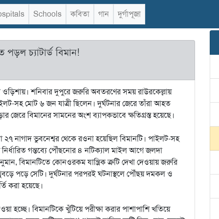
spitals
Schools
কবিতা
গান
দুর্গাপূজা
তে পড়ল চ্যাটার্ড বিমান!
্ঘটনা ওড়িশায়। শনিবার দুপুরে জরুরি অবতরণের সময় রাউরকেল্লায়
াইলট-সহ মোট ৬ জন যাত্রী ছিলেন। দুর্ঘটনার জেরে তাঁরা আহত
র জেরে বিমানের সামনের অংশ ব্যাপকভাবে ক্ষতিগ্রস্ত হয়েছে।
া ২৭ নাগাদ ভুবনেশ্বর থেকে রওনা হয়েছিল বিমানটি। পাইলট-সহ
নির্ধারিত গন্তব্যে পৌঁছনোর ৪ নটিক্যাল মাইল আগে জলদা
নুমান, বিমানটিতে কোনওরকম যান্ত্রিক ত্রুটি দেখা দেওয়ায় জরুরি
ুবড়ে পড়ে সেটি। দুর্ঘটনার পরপরই ঘটনাস্থলে পৌঁছয় দমকল ও
র্তি করা হয়েছে।
ওয়া হচ্ছে। বিমানটিকে খুঁটিয়ে পরীক্ষা করার পাশাপাশি খতিয়ে