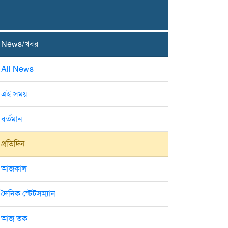
News/খবর
All News
এই সময়
বর্তমান
প্রতিদিন
আজকাল
দৈনিক স্টেটসম্যান
আজ তক