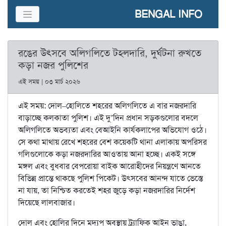
BENGAL INFO
রঙের উৎসবে অলিগলিতে টহলদারি, দুর্ঘটনা রুখতে
কড়া নজর পুলিশের
এই সময় | ০৩ মার্চ ২০২৬
এই সময়: দোল–হোলিতে শহরের অলিগলিতে এ বার নজরদারি
বাড়াচ্ছে কলকাতা পুলিশ। এই দু’দিন প্রধান সড়কগুলোর বদলে
অলিগলিতে অভব্যতা এবং বেআইনি কার্যকলাপের অভিযোগ ওঠে।
সে কথা মাথায় রেখে শহরের বেশ কয়েকটি থানা এলাকায় অপরিসর
গলিগুলোকে কড়া নজরদারির আওতায় আনা হচ্ছে। একই সঙ্গে
মঙ্গল এবং বুধবার বেপরোয়া বাইক আরোহীদের নিয়ন্ত্রণে আনতে
বিভিন্ন প্রান্তে থাকছে পুলিশ পিকেট। উৎসবের আনন্দ যাতে ভেস্তে
না যায়, তা নিশ্চিত করতেই শহর জুড়ে কড়া নজরদারির নির্দেশ
দিয়েছে লালবাজার।
দোল এবং হোলির দিনে মদ্যপ অবস্থায় ট্র্যাফিক আইন ভাঙা,