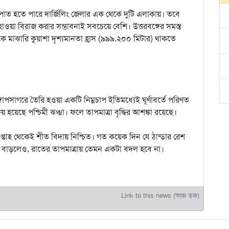
্টিপাত হতে পারে দার্জিলিং জেলার এক থেকে দুটি এলাকায়। তবে
বহাওয়া বিরাজ করার সম্ভাবনাই সবচেয়ে বেশি। উত্তরবঙ্গের সমস্ত
 মাঝারি কুয়াশা দৃশ্যমানতা হ্রাস (৯৯৯.২০০ মিটার) থাকতে
োপসাগরে তৈরি হওয়া একটি নিম্নচাপ ইতিমধ্যেই ঘূর্ণাবর্তে পরিণত
য় হয়েছে পশ্চিমী ঝঞ্ঝা। ফলে তাপমাত্রা বৃদ্ধির আশঙ্কা রয়েছে।
প্তাহ থেকেই শীত বিদায় নিশ্চিত। গত কয়েক দিন যে ঠান্ডার রেশ
বাড়লেও, রাতের তাপমাত্রায় তেমন একটা বদল হবে না।
Link to this news (আজ তক)