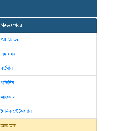
News/খবর
All News
এই সময়
বর্তমান
প্রতিদিন
আজকাল
দৈনিক স্টেটসম্যান
আজ তক