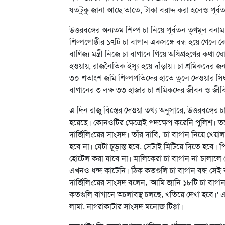
যতটুকু জানা আছে তাতে, টাকা বরাদ্দ করা হলেও পূর্ব
উত্তরবঙ্গের অন্যতম শিল্প চা নিয়ে পূর্বতন তৃণমূল বন
শিল্পগোষ্ঠীর ১৭টি চা বাগান একসঙ্গে বন্ধ হয়ে গেলে কেন্
বাণিজ্য মন্ত্রী নিজে চা বাগানে গিয়ে অধিগ্রহণের ক
হওয়ায়, রাজনৈতিক ইস্যু হয়ে দাঁড়ায়। চা শ্রমিকদের জন্য 
৩০ শতাংশ জমি শিল্পপতিদের হাতে তুলে দেওয়ার সিদ্ধান্
বাগানের ৩ লক্ষ ৩৩ হাজার চা শ্রমিকদের জীবন ও জীবিক
এ দিন রাজু বিস্তের দেওয়া তথ্য অনুসারে, উত্তরবঙ
হয়েছে। কোনওটির ক্ষেত্রেই পদক্ষেপ করেনি পুলিশ। তব
দার্জিলিংয়ের সাংসদ। তাঁর দাবি, 'চা বাগান নিয়ে 
হবে না। যেটা চূড়ান্ত হবে, সেটাই মিটিয়ে দিতে হবে। পি
হোটেল করা যাবে না। মালিকেরা চা বাগান না-চালালে স
এখনও ধন্দ কাটেনি। ঠিক কতগুলি চা বাগান বন্ধ সে
দার্জিলিংয়ের সাংসদ বলেন, 'আমি জানি ১৮টি চা বাগান
কতগুলি বাগানে অচলাবস্থ চলছে, খতিয়ে দেখা হবে।' এ 
লামা, নাগরাকাটার সাংসদ মনোজ টিপ্পা।