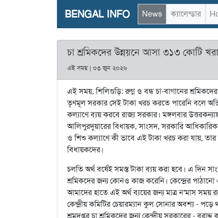
BENGAL INFO
News
ক্যালেন্ডার
Ho
চা শ্রমিকদের উন্নয়নে আসা ৩১৩ কোটি খর
এই সময় | ০৩ জুন ২০২৬
এই সময়, শিলিগুড়ি: রুগ্ন ও বন্ধ চা-বাগানের শ্রমিকদে
তৃণমূল সরকার সেই টাকা খরচ করতে পারেনি বলে অভ
কল্যাণে ব্যয় করবে রাজ্য সরকার। মঙ্গলবার উত্তরকন্যা
আলিপুরদুয়ারের বিধায়ক, সাংসদ, সরকারি আধিকারিকদ
ও শিশু কল্যাণে কী ভাবে এই টাকা খরচ করা যায়, তার ত
বিধায়কদের।
চলতি অর্থ বর্ষেই সমস্ত টাকা ব্যয় করা হবে। এ দিন সা
শ্রমিকদের জন্য কোনও কাজ করেনি। কেন্দ্রের পাঠান
আমাদের হাতে এই অর্থ ব্যয়ের জন্য মাত্র ন'মাস সময়
কেন্দ্রীয় কমিটির চেয়ারম্যান কুল সোনার অবশ্য - পড়
শ্রমদপ্তর চা শ্রমিকদের জন্য কেন্দ্রীয় সরকারের - বরা