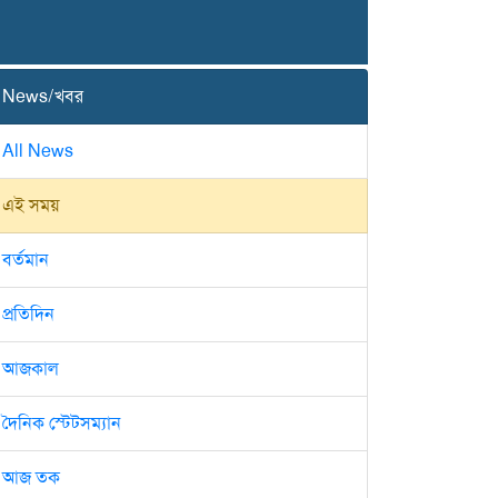
News/খবর
All News
এই সময়
বর্তমান
প্রতিদিন
আজকাল
দৈনিক স্টেটসম্যান
আজ তক