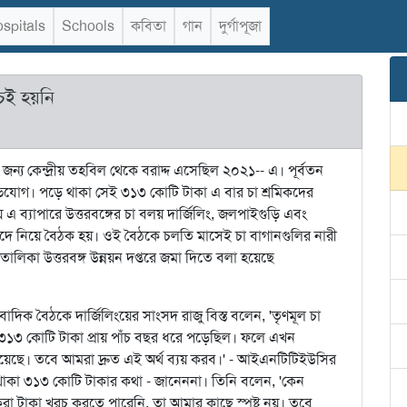
spitals
Schools
কবিতা
গান
দুর্গাপূজা
চই হয়নি
র জন্য কেন্দ্রীয় তহবিল থেকে বরাদ্দ এসেছিল ২০২১-- এ। পূর্বতন
িযোগ। পড়ে থাকা সেই ৩১৩ কোটি টাকা এ বার চা শ্রমিকদের
য় এ ব্যাপারে উত্তরবঙ্গের চা বলয় দার্জিলিং, জলপাইগুড়ি এবং
ে নিয়ে বৈঠক হয়। ওই বৈঠকে চলতি মাসেই চা বাগানগুলির নারী
ালিকা উত্তরবঙ্গ উন্নয়ন দপ্তরে জমা দিতে বলা হয়েছে
ংবাদিক বৈঠকে দার্জিলিংয়ের সাংসদ রাজু বিস্ত বলেন, 'তৃণমূল চা
ো ৩১৩ কোটি টাকা প্রায় পাঁচ বছর ধরে পড়েছিল। ফলে এখন
 রয়েছে। তবে আমরা দ্রুত এই অর্থ ব্যয় করব।' - আইএনটিটিইউসির
ে থাকা ৩১৩ কোটি টাকার কথা - জানেননা। তিনি বলেন, 'কেন
দ্দ করা টাকা খরচ করতে পারেনি, তা আমার কাছে স্পষ্ট নয়। তবে