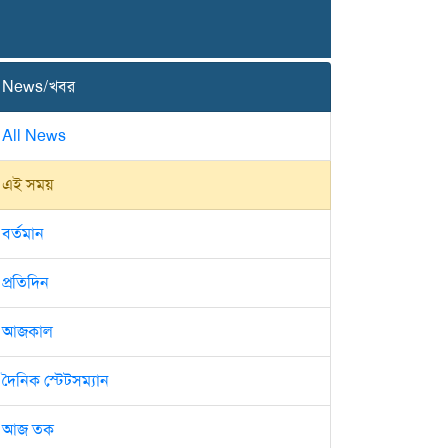
News/খবর
All News
এই সময়
বর্তমান
প্রতিদিন
আজকাল
দৈনিক স্টেটসম্যান
আজ তক