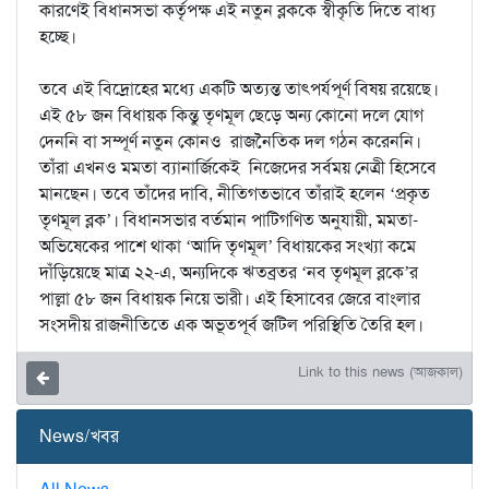
কারণেই বিধানসভা কর্তৃপক্ষ এই নতুন ব্লককে স্বীকৃতি দিতে বাধ্য
হচ্ছে।
তবে এই বিদ্রোহের মধ্যে একটি অত্যন্ত তাৎপর্যপূর্ণ বিষয় রয়েছে।
এই ৫৮ জন বিধায়ক কিন্তু তৃণমূল ছেড়ে অন্য কোনো দলে যোগ
দেননি বা সম্পূর্ণ নতুন কোনও রাজনৈতিক দল গঠন করেননি।
তাঁরা এখনও মমতা ব্যানার্জিকেই নিজেদের সর্বময় নেত্রী হিসেবে
মানছেন। তবে তাঁদের দাবি, নীতিগতভাবে তাঁরাই হলেন ‘প্রকৃত
তৃণমূল ব্লক’। বিধানসভার বর্তমান পাটিগণিত অনুযায়ী, মমতা-
অভিষেকের পাশে থাকা ‘আদি তৃণমূল’ বিধায়কের সংখ্যা কমে
দাঁড়িয়েছে মাত্র ২২-এ, অন্যদিকে ঋতব্রতর ‘নব তৃণমূল ব্লকে’র
পাল্লা ৫৮ জন বিধায়ক নিয়ে ভারী। এই হিসাবের জেরে বাংলার
সংসদীয় রাজনীতিতে এক অভূতপূর্ব জটিল পরিস্থিতি তৈরি হল।
Link to this news (আজকাল)
News/খবর