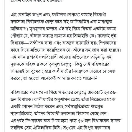
প্রবেশ করেন ঋতব্রত ব্যানার্জি।
এই বেনজির ভাঙন এবং ফাটলের নেপথ্যে রয়েছে বিরোধী
দলনেতা নির্বাচনকে কেন্দ্র করে সই জালিয়াতির এক মারাত্মক
অভিযোগ। তৃণমূলের অন্দরে এই সই নিয়ে বিতর্ক এতটাই চরমে
পৌঁছায় যে, ঘটনার তদন্তে নামতে হয় সিআইডি-কে। দলেরই দুই
বিধায়ক— সন্দীপন সাহা এবং ঋতব্রত ব্যানার্জি স্বয়ং স্পিকারের
কাছে গিয়ে অভিযোগ করেছিলেন যে, তাঁদের সই জাল করা হয়েছে।
এই ঘটনার পরই দলবিরোধী কাজের অভিযোগে তড়িঘড়ি এই
দুজনকে বহিষ্কার করে তৃণমূল নেতৃত্ব। কিন্তু সেই বহিষ্কারের
সিদ্ধান্তই যে বুমেরাং হয়ে কালীঘাটের নিয়ন্ত্রণকে এভাবে চ্যালেঞ্জ
করবে, তা হয়তো অনেকেই আন্দাজ করতে পারেননি।
বহিষ্কারের পর দমে না গিয়ে ঋতব্রতর নেতৃত্বে একজোট হন ৫৮
জন বিধায়ক। কালীঘাটের অনুশাসন ভেঙে তাঁরা নিজেদের মধ্যে
একটি গোপন বৈঠক করেন এবং সর্বসম্মতিক্রমে ঋতব্রত
ব্যানার্জিকেই তাঁদের বিরোধী দলনেতা হিসেবে বেছে নেন।
এরপরই স্পিকারের ঘরে গিয়ে জমা পড়ে ৫৮ জন বিধায়কের স্বাক্ষর
সম্বলিত সেই ঐতিহাসিক চিঠি। সংখ্যার এই বিপুল ফারাকের