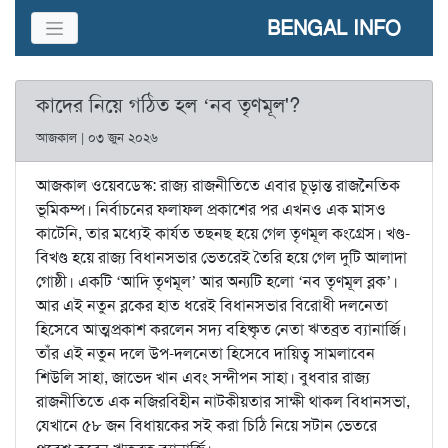
BENGAL INFO
কাদের নিয়ে গঠিত হল ‘নব তৃণমূল'?
আজকাল | ০৩ জুন ২০২৬
আজকাল ওয়েবডেস্ক: রাজ্য রাজনীতিতে এবার চূড়ান্ত রাজনৈতিক
ভূমিকম্প। নির্বাচনের ফলাফল প্রকাশের পর এখনও এক মাসও
কাটেনি, তার মধ্যেই কার্যত তছনছ হয়ে গেল তৃণমূল কংগ্রেস। খণ্ড-
বিখণ্ড হয়ে রাজ্য বিধানসভার ভেতরেই তৈরি হয়ে গেল দুটি আলাদা
গোষ্ঠী। একটি ‘আদি তৃণমূল’ আর অন্যটি হলো ‘নব তৃণমূল ব্লক’।
আর এই নতুন ব্লকের হাত ধরেই বিধানসভার বিরোধী দলনেতা
হিসেবে আত্মপ্রকাশ করলেন সদ্য বহিষ্কৃত নেতা ঋতব্রত ব্যানার্জি।
তাঁর এই নতুন দলে উপ-দলনেতা হিসেবে দায়িত্ব সামলাবেন
শিউলি সাহা, জাভেদ খান এবং সন্দীপন সাহা। বুধবার রাজ্য
রাজনীতিতে এক নজিরবিহীন নাটকীয়তার সাক্ষী থাকল বিধানসভা,
যেখানে ৫৮ জন বিধায়কের সই করা চিঠি নিয়ে সটান ভেতরে