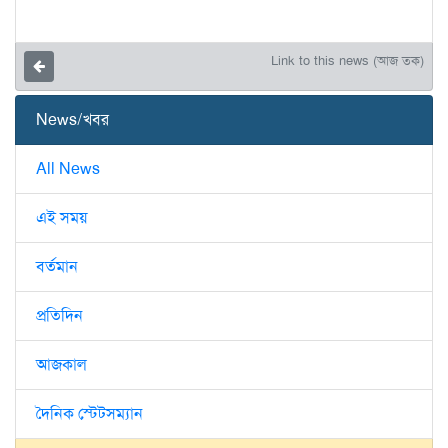
Link to this news (আজ তক)
News/খবর
All News
এই সময়
বর্তমান
প্রতিদিন
আজকাল
দৈনিক স্টেটসম্যান