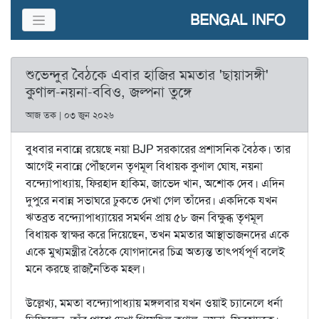
BENGAL INFO
শুভেন্দুর বৈঠকে এবার হাজির মমতার 'ছায়াসঙ্গী'
কুণাল-নয়না-ববিও, জল্পনা তুঙ্গে
আজ তক | ০৩ জুন ২০২৬
বুধবার নবান্নে রয়েছে নয়া BJP সরকারের প্রশাসনিক বৈঠক। তার
আগেই নবান্নে পৌঁছলেন তৃণমূল বিধায়ক কুণাল ঘোষ, নয়না
বন্দ্যোপাধ্যায়, ফিরহাদ হাকিম, জাভেদ খান, অশোক দেব। এদিন
দুপুরে নবান্ন সভাঘরে ঢুকতে দেখা গেল তাঁদের। একদিকে যখন
ঋতব্রত বন্দ্যোপাধ্যায়ের সমর্থন প্রায় ৫৮ জন বিক্ষুব্ধ তৃণমূল
বিধায়ক স্বাক্ষর করে দিয়েছেন, তখন মমতার আস্থাভাজনদের একে
একে মুখ্যমন্ত্রীর বৈঠকে যোগদানের চিত্র অত্যন্ত তাৎপর্যপূর্ণ বলেই
মনে করছে রাজনৈতিক মহল।
উল্লেখ্য, মমতা বন্দ্যোপাধ্যায় মঙ্গলবার যখন ওয়াই চ্যানেলে ধর্না