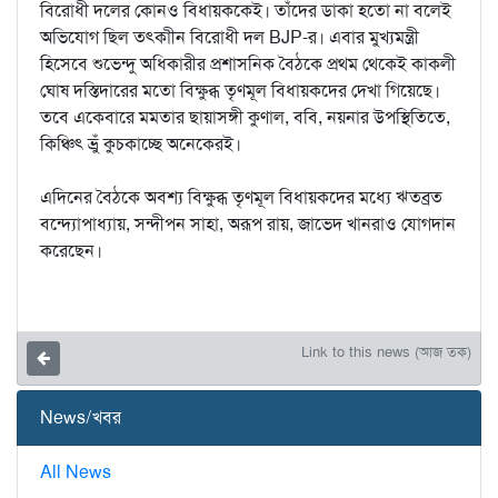
বিরোধী দলের কোনও বিধায়ককেই। তাঁদের ডাকা হতো না বলেই
অভিযোগ ছিল তৎকাীন বিরোধী দল BJP-র। এবার মুখ্যমন্ত্রী
হিসেবে শুভেন্দু অধিকারীর প্রশাসনিক বৈঠকে প্রথম থেকেই কাকলী
ঘোষ দস্তিদারের মতো বিক্ষুব্ধ তৃণমূল বিধায়কদের দেখা গিয়েছে।
তবে একেবারে মমতার ছায়াসঙ্গী কুণাল, ববি, নয়নার উপস্থিতিতে,
কিঞ্চিৎ ভ্রুঁ কুচকাচ্ছে অনেকেরই।
এদিনের বৈঠকে অবশ্য বিক্ষুব্ধ তৃণমূল বিধায়কদের মধ্যে ঋতব্রত
বন্দ্যোপাধ্যায়, সন্দীপন সাহা, অরূপ রায়, জাভেদ খানরাও যোগদান
করেছেন।
Link to this news (আজ তক)
News/খবর
All News