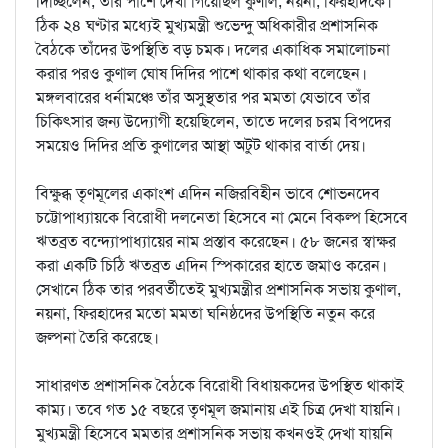
দিচ্ছিলেন, তাঁর পাশে দেখা গিয়েছিল কুণাল, নয়না, ফিরহাদকে।
ঠিক ২৪ ঘণ্টার মধ্যেই মুখ্যমন্ত্রী শুভেন্দু অধিকারীর প্রশাসনিক
বৈঠকে তাঁদের উপস্থিতি বড় চমক। দলের একাধিক সমালোচনা
করার পরও কুণাল ঘোষ দিদির পাশে থাকার কথা বলেছেন।
মঙ্গলবারের ধর্নামঞ্চে তাঁর অসুস্থতার পর মমতা যেভাবে তাঁর
চিকিৎসার জন্য উদ্যোগী হয়েছিলেন, তাতে দলের চরম বিপদের
সময়েও দিদির প্রতি কুণালের আস্থা অটুট থাকার বার্তা দেয়।
বিক্ষুব্ধ তৃণমূলের একাংশ এদিন নজিরবিহীন ভাবে শোভনদেব
চট্টোপাধ্যায়কে বিরোধী দলনেতা হিসেবে না মেনে বিকল্প হিসেবে
ঋতব্রত বন্দ্যোপাধ্যায়ের নাম প্রস্তাব করেছেন। ৫৮ জনের স্বাক্ষর
করা একটি চিঠি ঋতব্রত এদিন স্পিকারের হাতে জমাও করেন।
সেখানে ঠিক তার পরবর্তীতেই মুখ্যমন্ত্রীর প্রশাসনিক সভায় কুণাল,
নয়না, ফিরহাদের মতো মমতা ঘনিষ্ঠদের উপস্থিতি নতুন করে
জল্পনা তৈরি করেছে।
সাধারণত প্রশাসনিক বৈঠকে বিরোধী বিধায়কদের উপস্থিত থাকাই
কাম্য। তবে গত ১৫ বছরে তৃণমূল জমানায় এই চিত্র দেখা যায়নি।
মুখ্যমন্ত্রী হিসেবে মমতার প্রশাসনিক সভায় কখনওই দেখা যায়নি