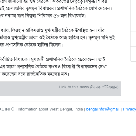
ণ জানানো হয় ওই বৈঠকে। ঋতব্রতের নেতৃত্বে বিক্ষুব্ধ শিবির
ওই জেলাগুলির তৃণমূল বিধায়করা প্রশাসনিক বৈঠকে যোগ দেবেন।
র নবান্নে যান বিক্ষুব্ধ শিবিরের ৫৮ জন বিধায়কই।
যায়, ফিরহাদ হাকিমরাও মুখ্যমন্ত্রীর বৈঠকে উপস্থিত হন। যাঁরা
ঁরাও মুখ্যমন্ত্রীর ডাকা ওই বৈঠকে আজ হাজির হন। তৃণমূল যদি দুই
নের প্রশাসনিক বৈঠকে হাজির ছিলেন।
াচিত বিধায়ক। মুখ্যমন্ত্রী প্রশাসনিক বৈঠকে ডেকেছেন। তাই
এর আগে প্রশাসনিক বৈঠকে কখনও বিরোধী বিধায়কদের দেখা
ে সম্ভব করেছেন বলে রাজনৈতিক মহলের মত।
Link to this news (দৈনিক স্টেটসম্যান)
 INFO | Information about West Bengal, India |
bengalinfo1@gmail
|
Privacy