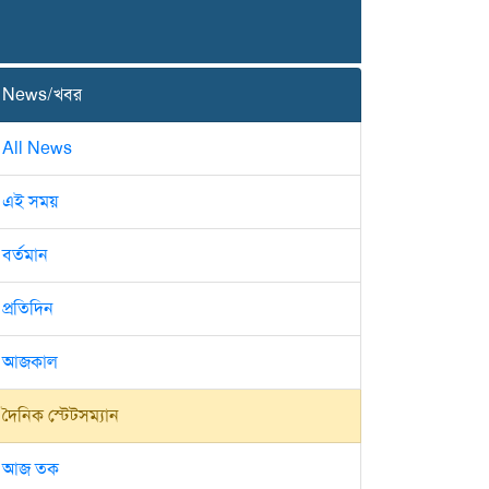
News/খবর
All News
এই সময়
বর্তমান
প্রতিদিন
আজকাল
দৈনিক স্টেটসম্যান
আজ তক