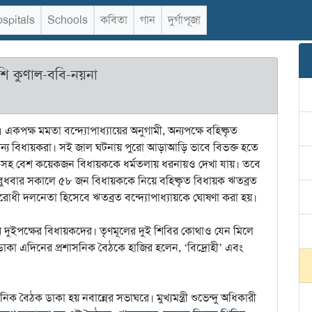
spitals
Schools
কবিতা
গান
দুর্গাপূজা
াশি কুণাল-ববি-নয়না
কপক্ষ মমতা বন্দ্যোপাধ্যায়ের অনুগামী, অন্যপক্ষে বহিষ্কৃত
্যান্য বিধায়করা। সই জাল ঘটনায় পুরো আড়াআড়ি ভাবে বিভক্ত হতে
ায়-সহ বেশ কয়েকজন বিধায়ককে ধর্মতলায় ধরনায়ও দেখা যায়। তবে
ুধবার সকালে ৫৮ জন বিধায়ককে নিয়ে বহিষ্কৃত বিধায়ক ঋতব্রত
বিরোধী দলনেতা হিসেবে ঋতব্রত বন্দ্যোপাধ্যায়কে ঘোষণা করা হয়।
র দুইপক্ষের বিধায়কদের। তৃণমূলের দুই শিবির কোথাও যেন মিলে
াঁর ডাকা এদিনের প্রশাসনিক বৈঠকে হাজির হলেন, ‘বিদ্রোহী’ এবং
 বৈঠক ডাকা হয় নবান্নের সভাঘরে। মুখ্যমন্ত্রী শুভেন্দু অধিকারী