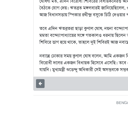
ঘোষণা মত, এদিন বিরোধী শিবিরের বিধায়কদেরও আমন্ত্র
বৈঠকে যোগ দেয়। ঋতব্রত মঙ্গলবারই জানিয়েছিলেল, 
আজ বিধানসভায় স্পিকার রথীন্দ্র বসুকে চিঠি দেওয়ার প
তবে এদিন ঋতব্রতরা ছাড়া কুণাল ঘোষ, নয়না বন্দ্যোপাধ্
মমতা বন্দ্যোপাধ্যায়ের সঙ্গে গতকালও ধরনায় ছিলেন তা
শিবিরে ভাগ হয়ে থাকে, তাহলে দুই শিবিরই আজ নবান্
নবান্নে ঢোকার সময় কুণাল ঘোষ বলেন, আমি একজন নির্ব
বিরোধী দলের একজন বিধায়ক হিসেবে এসেছি। তবে 
যায়নি। মুখ্যমন্ত্রী শুভেন্দু অধিকারী সেই অসম্ভবক
BENGAL