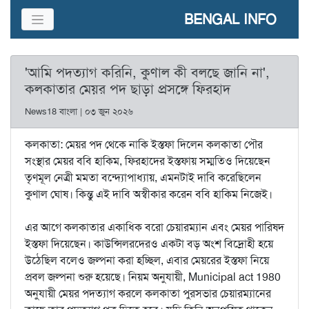
BENGAL INFO
'আমি পদত্যাগ করিনি, কুণাল কী বলছে জানি না',
কলকাতার মেয়র পদ ছাড়া প্রসঙ্গে ফিরহাদ
News18 বাংলা | ০৩ জুন ২০২৬
কলকাতা: মেয়র পদ থেকে নাকি ইস্তফা দিলেন কলকাতা পৌর
সংস্থার মেয়র ববি হাকিম, ফিরহাদের ইস্তফায় সম্মতিও দিয়েছেন
তৃণমূল নেত্রী মমতা বন্দ্যোপাধ্যায়, এমনটাই দাবি করেছিলেন
কুণাল ঘোষ। কিন্তু এই দাবি অস্বীকার করেন ববি হাকিম নিজেই।
এর আগে কলকাতার একাধিক বরো চেয়ারম্যান এবং মেয়র পারিষদ
ইস্তফা দিয়েছেন। কাউন্সিলরদেরও একটা বড় অংশ বিদ্রোহী হয়ে
উঠেছিল বলেও জল্পনা করা হচ্ছিল, এবার মেয়রের ইস্তফা নিয়ে
প্রবল জল্পনা শুরু হয়েছে। নিয়ম অনুযায়ী, Municipal act 1980
অনুযায়ী মেয়র পদত্যাগ করলে কলকাতা পুরসভার চেয়ারম্যানের