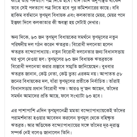
কাছে তার পদত্যাগ পত্র দিতে হবে। যদি তিনি অনুপস্থিত থাকেন
তবে সেই পদত্যাগ পত্র দিতে হবে পুর কমিশনারের কাছে। ববি
হাকিম বর্তমানে তৃণমূল বিধায়ক এবং কলকাতার মেয়র, মেয়র পদে
ইস্তফা দিলে কলকাতার কী অবস্থা হয় সেটাই দেখার।
অন্য দিকে, ৬০ জন তৃণমূল বিধায়কের সমর্থনে তৃণমূলের নতুন
পরিষদীয় দল গঠন করেন ঋতব্রত। বিরোধী দলনেতা হলেন
ঋতব্রত বন্দ্যোপাধ্যায়। নতুন বিরোধী দলনেতার জন্য বিধানসভায়
ঘর খুলে দেওয়া হল। তৃণমূলের ৬০ জন বিধায়ক ঋতব্রতকে
বিরোধী দলনেতা করার প্রস্তাবে সম্মতি জানিয়েছেন। বুধবার
ঋতব্রত জানান, কেউ নেতা, কেউ ভৃত্য এরকম নয় ৷ আপাতত ৫৮
জনের বিধায়কের দল, যাঁরা তৃণমূলের প্রতীকে নির্বাচিত ৷ তাঁরাই
বিধানসভায় প্রধান বিরোধী পক্ষ ৷ আরও দু’জন আছেন, তাঁদের
সমর্থন আমাদের প্রতি আছে, ফলে সংখ্যাটা ৬০ হবে ৷
এর পাশাপাশি এদিন তৃণমূলনেত্রী মমতা বন্দ্যোপাধ্যায়কেই তাঁদের
পরামর্শদাতা হওয়ার আবেদন করলেন তৃণমূল থেকে বহিষ্কৃত
ঋতব্রত। আর অভিষেক বন্দ্যোপাধ্যায়ের সঙ্গে তাঁদের দূর-দূরান্ত
সম্পর্ক নেই বলেও জানালেন তিনি।