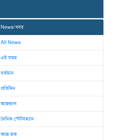
News/খবর
All News
এই সময়
বর্তমান
প্রতিদিন
আজকাল
দৈনিক স্টেটসম্যান
আজ তক