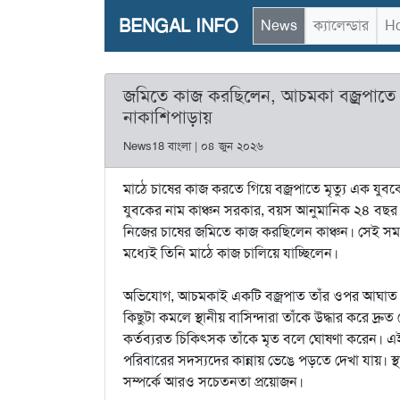
BENGAL INFO
News
ক্যালেন্ডার
Ho
জমিতে কাজ করছিলেন, আচমকা বজ্রপাতে পড়
নাকাশিপাড়ায়
News18 বাংলা | ০৪ জুন ২০২৬
মাঠে চাষের কাজ করতে গিয়ে বজ্রপাতে মৃত্যু এক যুবকে
যুবকের নাম কাঞ্চন সরকার, বয়স আনুমানিক ২৪ বছর। স্থ
নিজের চাষের জমিতে কাজ করছিলেন কাঞ্চন। সেই সময় হঠা
মধ্যেই তিনি মাঠে কাজ চালিয়ে যাচ্ছিলেন।
অভিযোগ, আচমকাই একটি বজ্রপাত তাঁর ওপর আঘাত হানে।
কিছুটা কমলে স্থানীয় বাসিন্দারা তাঁকে উদ্ধার করে দ্র
কর্তব্যরত চিকিৎসক তাঁকে মৃত বলে ঘোষণা করেন। এই 
পরিবারের সদস্যদের কান্নায় ভেঙে পড়তে দেখা যায়। স্
সম্পর্কে আরও সচেতনতা প্রয়োজন।