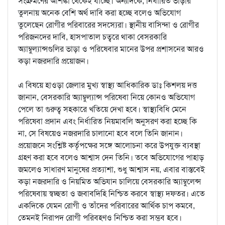
সংক্রমণের আশঙ্কা থেকেই যাচ্ছে। অন্যদিকে, নির্ধারিত ভাড়ার
তুলনায় অনেক বেশি অর্থ দাবি করা হচ্ছে বলেও অভিযোগ
তুলেছেন রোগীর পরিবারের সদস্যেরা। স্থানীয় বাসিন্দা ও রোগীর
পরিজনদের দাবি, হাসপাতাল চত্বরে থাকা বেসরকারি
অ্যাম্বুল্যান্সগুলির ভাড়া ও পরিষেবার মানের উপর প্রশাসনের আরও
কড়া নজরদারি প্রয়োজন।
এ বিষয়ে হাওড়া জেলার মুখ্য স্বাস্থ্য আধিকারিক ডাঃ কিশলয় দত্ত
জানান, বেসরকারি অ্যাম্বুল্যান্স পরিষেবা নিয়ে কোনও অভিযোগ
পেলে তা গুরুত্ব সহকারে খতিয়ে দেখা হবে। স্বাস্থ্যবিধি মেনে
পরিষেবা প্রদান এবং নির্ধারিত নিয়মাবলি অনুসরণ করা হচ্ছে কি
না, সে বিষয়েও নজরদারি চালানো হবে বলে তিনি জানান।
প্রয়োজনে সংশ্লিষ্ট কর্তৃপক্ষের সঙ্গে আলোচনা করে উপযুক্ত ব্যবস্থা
গ্রহণ করা হবে বলেও আশ্বাস দেন তিনি। তবে অভিযোগের পাহাড়
জমলেও সাধারণ মানুষের প্রত্যাশা, শুধু আশ্বাস নয়, এবার বাস্তবেই
কড়া নজরদারি ও নিয়মিত অভিযান চালিয়ে বেসরকারি অ্যাম্বুলেন্স
পরিষেবায় স্বচ্ছতা ও জবাবদিহি নিশ্চিত করবে স্বাস্থ্য দফতর। এতে
একদিকে যেমন রোগী ও তাঁদের পরিবারের আর্থিক চাপ কমবে,
তেমনই নিরাপদ রোগী পরিবহণও নিশ্চিত করা সম্ভব হবে।