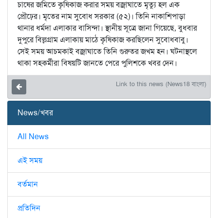
চাষের জমিতে কৃষিকাজ করার সময় বজ্রাঘাতে মৃত্যু হল এক
প্রৌঢ়ের। মৃতের নাম সুবোধ সরকার (৫২)। তিনি নাকাশিপাড়া
থানার ধর্মদা এলাকার বাসিন্দা। স্থানীয় সূত্রে জানা গিয়েছে, বুধবার
দুপুরে বিল্লগ্রাম এলাকায় মাঠে কৃষিকাজ করছিলেন সুবোধবাবু।
সেই সময় আচমকাই বজ্রাঘাতে তিনি গুরুতর জখম হন। ঘটনাস্থলে
থাকা সহকর্মীরা বিষয়টি জানতে পেরে পুলিশকে খবর দেন।
Link to this news (News18 বাংলা)
News/খবর
All News
এই সময়
বর্তমান
প্রতিদিন