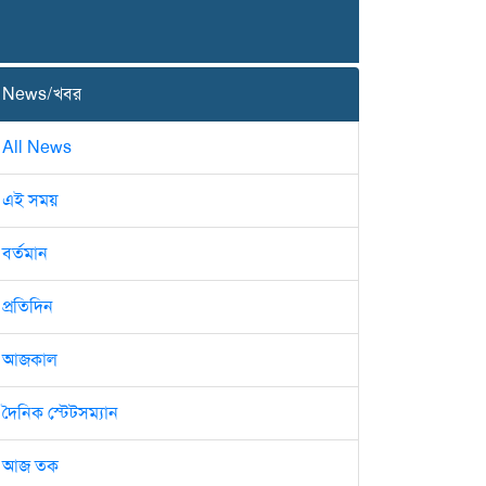
News/খবর
All News
এই সময়
বর্তমান
প্রতিদিন
আজকাল
দৈনিক স্টেটসম্যান
আজ তক