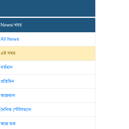
News/খবর
All News
এই সময়
বর্তমান
প্রতিদিন
আজকাল
দৈনিক স্টেটসম্যান
আজ তক