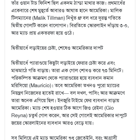
তাঁর ওয়ান টাচ ফিনিশ ছিল একদম ঠান্ডা মাথার কাজ। প্রথমার্ধের
একেবারে শেষ মুহূর্তে আবারও আঘাত হানে আমেরিকা। মালিক
টিলম্যানের (Malik Tillman) নিখুঁত থ্রু বল ধরে দুরন্ত গতিতে
দ্বিতীয় গোলটি করেন বালোগান। বিরতিতে স্কোরলাইন দাঁড়ায় ৩-০,
আর ম্যাচ প্রায় একতরফা হয়ে ওঠে।
দ্বিতীয়ার্ধে লড়াইয়ের চেষ্টা, শেষেও আমেরিকার দাপট
দ্বিতীয়ার্ধে প্যারাগুয়ে কিছুটা লড়াইয়ে ফেরার চেষ্টা করে এবং
মাঝমাঠে গতি বাড়ায়। তারা এক গোল শোধও করে ৭৩ মিনিটে।
পরিকল্পিত আক্রমণ থেকে প্যারাগুয়ের হয়ে ব্যবধান কমান
মরিসিয়ো (Mauricio)। তবে আমেরিকা তখনও পুরো ম্যাচের
নিয়ন্ত্রণ নিজেদের হাতেই রাখে— বল দখল, পাসিং আর আক্রমণে
তারা অনেক এগিয়ে ছিল। ইনজুরি টাইমে ফের ব্যবধান বাড়ায়
আমেরিকা। ম্যাচ শেষ হওয়ার ঠিক আগে জিও রেইনা (Gio
Reyna) চতুর্থ গোল করেন, আর সেই গোলেই আমেরিকার দাপুটে
জয়ের স্কোরলাইনের ব্যবধান আরও বেড়ে যায়।
সব মিলিয়ে এই ম্যাচ আমেরিকা শুধু জেতেইনি, বরং আগ্রাসী