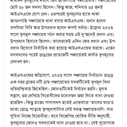
দীর্ঘদিন তৃণমূলের দখলে ছিল জাগুলগাছি পঞ্চায়েতটি। পঞ্চায়েতের
মোট ২৮ জন সদস্য ছিলেন। কিন্তু আজ, শনিবার ২৫ জনই
আইএসএফে যোগ দেন। এরপরেই তৃণমূলের হাতে থাকা
জাগুনগাছি পঞ্চায়েতে থাবা বসায় আইএসএফ। প্রধান হলেন
তসলিমা বিবি আর উপপ্রধান হলেন অপর্ণা সর্দার। উল্লেখ্য ২০২৩
সালে তৃণমূল পঞ্চায়েত গঠন করার সময় এই দু’জনেই প্রধান এবং
উপপ্রধান হিসাবে ছিলেন। তাদেরকেই এদিন ফের প্রধান এবং উপ-
প্রধান হিসেবে নির্বাচিত করা হয়েছে আইএসএফের তরফে। এহেন
দলবদলের পরেই ভাঙরের প্রত্যেকটি পঞ্চায়েতই কার্যত তৃণমূলের
বেদখল হল।
আইএসএফের অভিযোগ, ২০২৩ সালে পঞ্চায়েত নির্বাচনে ভাঙড়
এক নম্বর ব্লকের নটি গ্রাম পঞ্চায়েতের সবকটিতেই তৃণমূল বিনা
প্রতিদ্বন্দ্বিতায় জিতেছিল। কোনওটিতেই নির্বাচন হয়নি। মূলত
সন্ত্রাস, ভয় দেখিয়ে বিরোধীদের মনোনয়ন জমা দিতে বাধা দেওয়া
হয়েছিল। কিন্তু রাজ্যে পালাবদল হতেই একেবারে ‘তাসের ঘরে’র
মতো ভেঙে পড়েছে তৃণমূলশাসিত সেই সমস্ত পঞ্চায়েতগুলি। যার
সুবিধা নিচ্ছে বিরোধীরা। তবে বিজেপির ঘোষিত নীতি অনুযায়ী,
তৃণমূলের কোনও সদস্যকেই দলে নেওয়া হবে না। সেই সুযোগকে