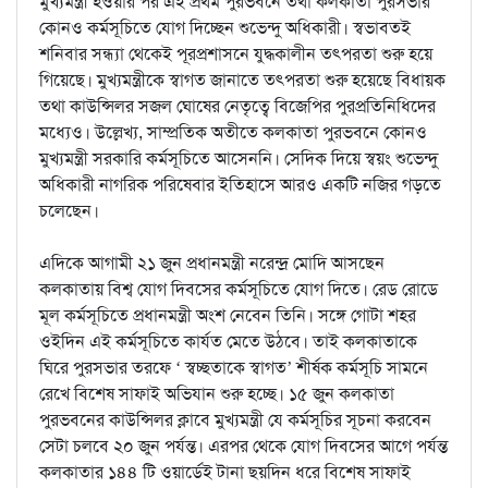
মুখ্যমন্ত্রী হওয়ার পর এই প্রথম পুরভবনে তথা কলকাতা পুরসভার
কোনও কর্মসূচিতে যোগ দিচ্ছেন শুভেন্দু অধিকারী। স্বভাবতই
শনিবার সন্ধ্যা থেকেই পূরপ্রশাসনে যুদ্ধকালীন তৎপরতা শুরু হয়ে
গিয়েছে। মুখ্যমন্ত্রীকে স্বাগত জানাতে তৎপরতা শুরু হয়েছে বিধায়ক
তথা কাউন্সিলর সজল ঘোষের নেতৃত্বে বিজেপির পুরপ্রতিনিধিদের
মধ্যেও। উল্লেখ্য, সাম্প্রতিক অতীতে কলকাতা পুরভবনে কোনও
মুখ্যমন্ত্রী সরকারি কর্মসূচিতে আসেননি। সেদিক দিয়ে স্বয়ং শুভেন্দু
অধিকারী নাগরিক পরিষেবার ইতিহাসে আরও একটি নজির গড়তে
চলেছেন।
এদিকে আগামী ২১ জুন প্রধানমন্ত্রী নরেন্দ্র মোদি আসছেন
কলকাতায় বিশ্ব যোগ দিবসের কর্মসূচিতে যোগ দিতে। রেড রোডে
মূল কর্মসূচিতে প্রধানমন্ত্রী অংশ নেবেন তিনি। সঙ্গে গোটা শহর
ওইদিন এই কর্মসূচিতে কার্যত মেতে উঠবে। তাই কলকাতাকে
ঘিরে পুরসভার তরফে ‘ স্বচ্ছতাকে স্বাগত’ শীর্ষক কর্মসূচি সামনে
রেখে বিশেষ সাফাই অভিযান শুরু হচ্ছে। ১৫ জুন কলকাতা
পুরভবনের কাউন্সিলর ক্লাবে মুখ্যমন্ত্রী যে কর্মসূচির সূচনা করবেন
সেটা চলবে ২০ জুন পর্যন্ত। এরপর থেকে যোগ দিবসের আগে পর্যন্ত
কলকাতার ১৪৪ টি ওয়ার্ডেই টানা ছয়দিন ধরে বিশেষ সাফাই