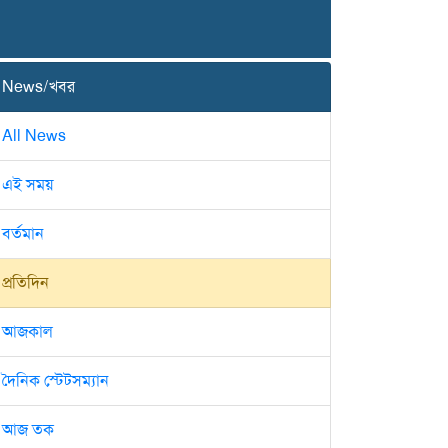
News/খবর
All News
এই সময়
বর্তমান
প্রতিদিন
আজকাল
দৈনিক স্টেটসম্যান
আজ তক