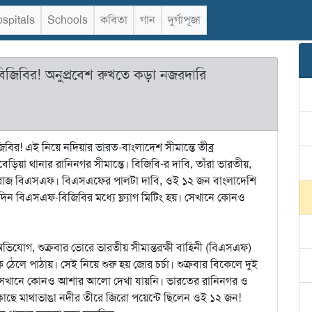
spitals
Schools
কবিতা
গান
দুর্গাপূজা
বিজিবির! অনুপ্রবেশ রুখতে কড়া নজরদারি
িবির! এই নিয়ে নদিয়ার ভারত-বাংলাদেশ সীমান্তে তীব্র
য়া থানার রানিনগর সীমান্তে। বিজিবি-র দাবি, তাঁরা ভারতীয়,
ারাজ বিএসএফ। বিএসএফের পালটা দাবি, ওই ১২ জন বাংলাদেশি
দিন বিএসএফ-বিজিবির মধ্যে ফ্ল্যাগ মিটিং হয়। সেখানে কোনও
অভিযোগ, শুক্রবার ভোরে ভারতীয় সীমান্তরক্ষী বাহিনী (বিএসএফ)
েলে পাঠায়। সেই নিয়ে শুরু হয় জোর চর্চা। শুক্রবার বিকেলে দুই
িও সেখানে কোনও আশার আলো দেখা যায়নি। ভারতের রানিনগর ও
 কাছে মাথাভাঙা নদীর তীরে জিরো পয়েন্টে ছিলেন ওই ১২ জন!