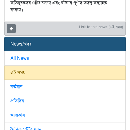
অভিযুক্তদের খোঁজ চলছে এবং ঘটনার পূর্ণাঙ্গ তদন্ত অব্যাহত
রয়েছে।
Link to this news (এই সময়)
News/খবর
All News
এই সময়
বর্তমান
প্রতিদিন
আজকাল
দৈনিক স্টেটসম্যান