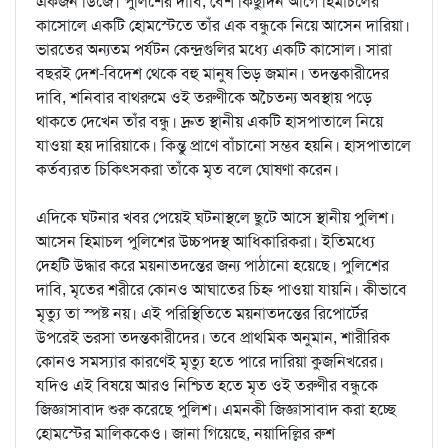
একজন ডিজে। পুলিশের দাবি, বেশ কিছুদিন আগে হিমাচলের
কাসোলে একটি হোমস্টেতে তাঁর এক বন্ধুকে নিয়ে আসেন দারিয়া।
ভারতের অন্যতম পর্যটন কেন্দ্রগুলির মধ্যে একটি কাসোল। সারা
বছরই দেশ-বিদেশ থেকে বহু মানুষ ভিড় জমান। তদন্তকারীদের
দাবি, শনিবার বাথরুমে ওই তরুণীকে অচৈতন্য অবস্থায় পড়ে
থাকতে দেখেন তাঁর বন্ধু। দ্রুত স্থানীয় একটি হাসপাতালে নিয়ে
যাওয়া হয় দারিয়াকে। কিন্তু প্রাণে বাঁচানো সম্ভব হয়নি। হাসপাতালে
কর্তব্যরত চিকিৎসকরা তাঁকে মৃত বলে ঘোষণা করেন।
এদিকে ঘটনার খবর পেয়েই ঘটনাস্থলে ছুটে আসে স্থানীয় পুলিশ।
আসেন হিমাচল পুলিশের উচ্চপদস্থ আধিকারিকরা। ইতিমধ্যে
দেহটি উদ্ধার করে ময়নাতদন্তের জন্য পাঠানো হয়েছে। পুলিশের
দাবি, মৃতের শরীরে কোনও আঘাতের চিহ্ন পাওয়া যায়নি। কীভাবে
মৃত্যু তা স্পষ্ট নয়। এই পরিস্থিতিতে ময়নাতদন্তের রিপোর্টের
উপরেই ভরসা তদন্তকারীদের। তবে প্রাথমিক অনুমান, শারীরিক
কোনও সমস্যার কারণেই মৃত্যু হতে পারে দারিয়া কুজনিখরের।
যদিও এই বিষয়ে আরও নিশ্চিত হতে মৃত ওই তরুণীর বন্ধুকে
জিজ্ঞাসাবাদ শুরু করেছে পুলিশ। এমনকী জিজ্ঞাসাবাদ করা হচ্ছে
হোমস্টের মালিককেও। জানা গিয়েছে, নয়াদিল্লির রুশ