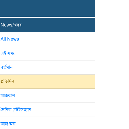
News/খবর
All News
এই সময়
বর্তমান
প্রতিদিন
আজকাল
দৈনিক স্টেটসম্যান
আজ তক