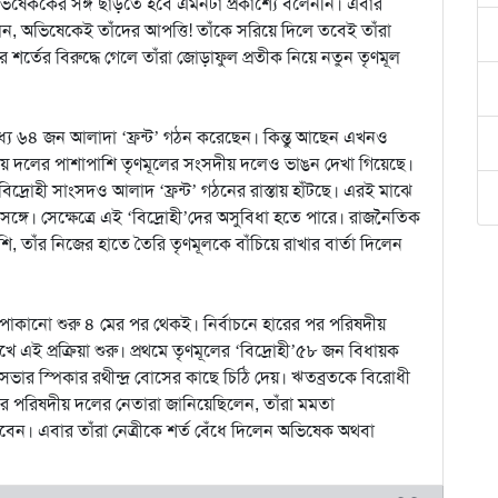
ভিষেককের সঙ্গ ছাড়তে হবে এমনটা প্রকাশ্যে বলেননি। এবার
েন, অভিষেকেই তাঁদের আপত্তি! তাঁকে সরিয়ে দিলে তবেই তাঁরা
র শর্তের বিরুদ্ধে গেলে তাঁরা জোড়াফুল প্রতীক নিয়ে নতুন তৃণমূল
্যে ৬৪ জন আলাদা ‘ফ্রন্ট’ গঠন করেছেন। কিন্তু আছেন এখনও
দীয় দলের পাশাপাশি তৃণমূলের সংসদীয় দলেও ভাঙন দেখা গিয়েছে।
িদ্রোহী সাংসদও আলাদ ‘ফ্রন্ট’ গঠনের রাস্তায় হাঁটছে। এরই মাঝে
সঙ্গে। সেক্ষেত্রে এই ‘বিদ্রোহী’দের অসুবিধা হতে পারে। রাজনৈতিক
, তাঁর নিজের হাতে তৈরি তৃণমূলকে বাঁচিয়ে রাখার বার্তা দিলেন
তে পাকানো শুরু ৪ মের পর থেকই। নির্বাচনে হারের পর পরিষদীয়
এই প্রক্রিয়া শুরু। প্রথমে তৃণমূলের ‘বিদ্রোহী’৫৮ জন বিধায়ক
সভার স্পিকার রথীন্দ্র বোসের কাছে চিঠি দেয়। ঋতব্রতকে বিরোধী
র পরিষদীয় দলের নেতারা জানিয়েছিলেন, তাঁরা মমতা
করবেন। এবার তাঁরা নেত্রীকে শর্ত বেঁধে দিলেন অভিষেক অথবা