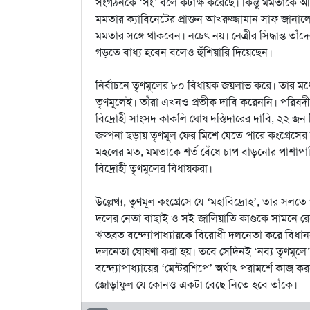
সংগঠনকে ‘সং’ বলে কটাক্ষ করেছে। কিন্তু মমতাকে অ
মমতার ক্যাবিনেটের প্রাক্তন আখরুজ্জামান সাফ জানাল
মমতার সঙ্গে থাকবেন। নচেৎ নয়। নেত্রীর সিদ্ধান্ত তাঁদে
গড়তে বাধ্য হবেন বলেও হুঁশিয়ারি দিয়েছেন।
নির্বাচনে তৃণমূলের ৮০ বিধায়ক জয়লাভ করে। তার মধ
তৃণমূলেই। তাঁরা এখনও প্রতীক দাবি করেননি। পরিষ
বিদ্রোহী সাংসদ কাকলি ঘোষ দস্তিদারের দাবি, ২২ জন ব
জল্পনা ছড়ায় তৃণমূল ফের মিশে যেতে পারে কংগ্রেসের 
মহলের মত, মমতাকে শর্ত বেঁধে চাপ বাড়নোর পাশাপাশি
বিদ্রোহী তৃণমূলের বিধায়করা।
উল্লেখ্য, তৃণমূল কংগ্রেসে যে ‘মহাবিদ্রোহ’, তার সল
দলের নেতা বাছাই ও সই-জালিয়াতি কাণ্ডকে সামনে রেখে 
ঋতব্রত বন্দ্যোপাধ্যায়কে বিরোধী দলনেতা করে বিধান
দলনেতা ঘোষণা করা হয়। তবে সেদিনই ‘নব্য তৃণমূলে’
বন্দ্যোপাধ্যায়ের ‘মেন্টরশিপে’ অর্থাৎ পরামর্শে কাজ 
জোড়াফুল যে কোনও একটা বেছে নিতে হবে তাঁকে।