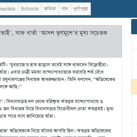
spitals
Schools
কবিতা
গান
দুর্গাপূজা
তাই’, সাফ বার্তা ‘আসল তৃণমূলে’র মুখ্য সচেতক
ি। ‘যুবরাজে’র হাত ছাড়লে তবেই সঙ্গে থাকবেন বিদ্রোহীরা।
ঁরা। এবার নেত্রী মমতা বন্দ্যোপাধ্যায়কে সরাসরি শর্ত বেঁধে
ী তথা রঘুনাথগঞ্জের বিধায়ক আখরুজ্জামান। তিনি বললেন, “অভিষেকের
 সঙ্গে আছি।”
া’। বিধানসভায় দল থেকে বহিষ্কৃত ঋতব্রত বন্দ্যোপাধ্যায় ও
। ৬৪ জন বিধায়ক নিয়ে বিধানসভার বিরোধীদল নেতা ঋতব্রতই। মুখ্য
তে পারে বলে জানিয়েছে তাঁরা।
ুবরাজ’ অভিষেককে নিয়ে তাঁদের আপত্তি ছিল। ঋতব্রত অভিষেকের