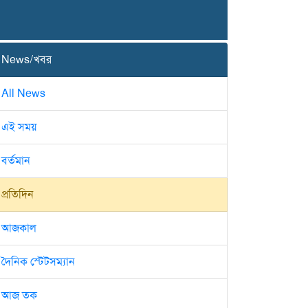
News/খবর
All News
এই সময়
বর্তমান
প্রতিদিন
আজকাল
দৈনিক স্টেটসম্যান
আজ তক