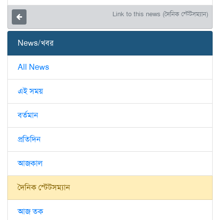
Link to this news (দৈনিক স্টেটসম্যান)
News/খবর
All News
এই সময়
বর্তমান
প্রতিদিন
আজকাল
দৈনিক স্টেটসম্যান
আজ তক