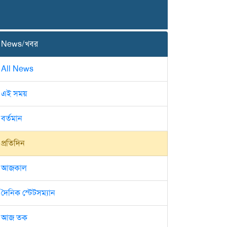
News/খবর
All News
এই সময়
বর্তমান
প্রতিদিন
আজকাল
দৈনিক স্টেটসম্যান
আজ তক