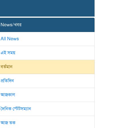
News/খবর
All News
এই সময়
বর্তমান
প্রতিদিন
আজকাল
দৈনিক স্টেটসম্যান
আজ তক