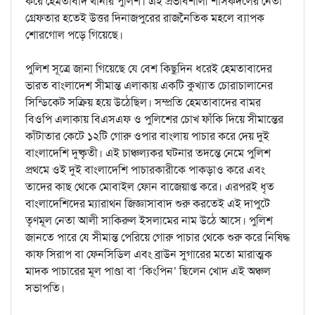
করে হেমতাবাদ থানার পুলিশ। এই প্রভাবশালী শাসকদলের নেতা
গ্রেফতার হতেই উত্তর দিনাজপুরের রাজনৈতিক মহলে ব্যাপক
শোরগোল পড়ে গিয়েছে।
পুলিশ সূত্রে জানা গিয়েছে যে বেশ কিছুদিন ধরেই হেমতাবাদের
ভারত বাংলাদেশ সীমান্ত এলাকায় একটি কুখ্যাত চোরাচালানের
সিন্ডিকেট সক্রিয় হয়ে উঠেছিল। সম্প্রতি হেমতাবাদের বামর
বিওপি এলাকায় বিএসএফ ও পুলিশের চোখ ফাঁকি দিয়ে সীমান্তের
কাঁটাতার কেটে ১২টি গোরু ওপার বাংলায় পাচার করে দেয় দুই
বাংলাদেশি দুষ্কৃতী। এই চাঞ্চল্যকর ঘটনার তদন্তে নেমে পুলিশ
প্রথমে ওই দুই বাংলাদেশি পাচারকারীকে পাকড়াও করে এবং
তাদের কাছ থেকে মোবাইল ফোন বাজেয়াপ্ত করে। এরপরই ধৃত
বাংলাদেশিদের ম্যারাথন জিজ্ঞাসাবাদ শুরু করতেই এই দাপুটে
তৃণমূল নেতা আলী সাকিরুল ইসলামের নাম উঠে আসে। পুলিশ
জানতে পারে যে সীমান্ত পেরিয়ে গোরু পাচার থেকে শুরু করে নিষিদ্ধ
কাফ সিরাপ বা ফেনসিডিল এবং ব্রাউন সুগারের মতো মারাত্মক
মাদক পাচারের মূল পাণ্ডা বা ‘কিংপিন’ ছিলেন খোদ এই অঞ্চল
সভাপতি।