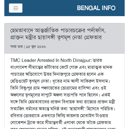
BENGAL INFO
হেমতাবাদে আন্তর্জাতিক পাচারচক্রের পর্দাফাঁস,
প্রাক্তন মন্ত্রীর ছায়াসঙ্গী তৃণমূল নেতা গ্রেফতার
আজ তক | ১৫ জুন ২০২৬
TMC Leader Arrested In North Dinajpur: ভারত
বাংলাদেশ সীমান্তের কাঁটাতার কেটে গোরু এবং মারাত্মক মাদক
পাচারের অভিযোগে উত্তর দিনাজপুরে গ্রেফতার হলেন এক
হেভিওয়েট তৃণমূল নেতা। ধৃতের নাম আলী সাকিরুল ইসলাম।
তিনি বিষ্ণুপুর গ্রাম পঞ্চায়েতের ভোগ্ৰামের বাসিন্দা এবং ওই
অঞ্চলের তৃণমূলের দাপুটে অঞ্চল সভাপতি পদে ছিলেন। একই
সঙ্গে তিনি হেমতাবাদের প্রাক্তন বিধায়ক তথা রাজ্যের প্রাক্তন মন্ত্রী
সত্যজিৎ বর্মনের অত্যন্ত ঘনিষ্ঠ তথা ‘ছায়াসঙ্গী’ হিসেবে পরিচিত।
রবিবার ভোররাতে একবারে ফিল্মি কায়দায় মোবাইল টাওয়ার
লোকেশন ট্র্যাক করে সীমান্তবর্তী এলাকা থেকে তাঁকে গ্রেফতার