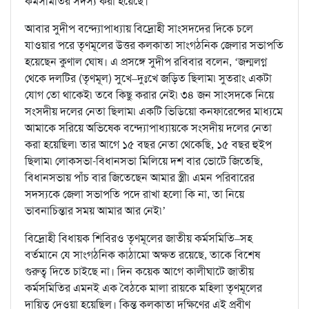
কর্মসমিতির সদস্য করা হয়েছে।
আবার সুদীপ বন্দ্যোপাধ্যায় বিদ্রোহী সাংসদদের দিকে চলে
যাওয়ার পরে তৃণমূলের উত্তর কলকাতা সাংগঠনিক জেলার সভাপতি
হয়েছেন কুণাল ঘোষ। এ প্রসঙ্গে সুদীপ রবিবার বলেন, ‘জন্মলগ্ন
থেকে দলটির (তৃণমূল) সুখে–দুঃখে জড়িত ছিলাম৷ সুতরাং একটা
যোগ তো থাকেই৷ তবে কিছু করার নেই৷ ৩৪ জন সাংসদকে নিয়ে
সংসদীয় দলের নেতা ছিলাম৷ একটি ভিডিয়ো কনফারেন্সের মাধ্যমে
আমাকে সরিয়ে অভিষেক বন্দ্যোপাধ্যায়কে সংসদীয় দলের নেতা
করা হয়েছিল৷ তার আগে ১৫ বছর নেতা থেকেছি, ১৫ বছর হুইপ
ছিলাম৷ লোকসভা-বিধানসভা মিলিয়ে দশ বার ভোটে জিতেছি,
বিধানসভায় পাঁচ বার জিতেছেন আমার স্ত্রী৷ এমন পরিবারের
সদস্যকে জেলা সভাপতি পদে রাখা হলো কি না, তা নিয়ে
ভাবনাচিন্তার সময় আমার আর নেই৷’
বিদ্রোহী বিধায়ক শিবিরও তৃণমূলের জাতীয় কর্মসমিতি–সহ
বর্তমানে যে সাংগঠনিক কাঠামো অক্ষত রয়েছে, তাকে বিশেষ
গুরুত্ব দিতে চাইছে না। দিন কয়েক আগে কালীঘাটে জাতীয়
কর্মসমিতির এমনই এক বৈঠকে মালা রায়কে মহিলা তৃণমূলের
দায়িত্ব দেওয়া হয়েছিল। কিন্তু কলকাতা দক্ষিণের এই প্রবীণ