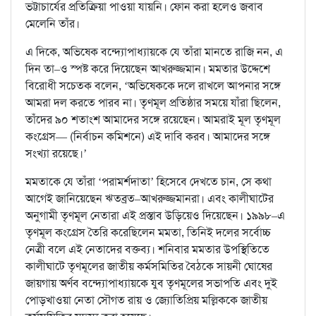
ভট্টাচার্যের প্রতিক্রিয়া পাওয়া যায়নি। ফোন করা হলেও জবাব
মেলেনি তাঁর।
এ দিকে, অভিষেক বন্দ্যোপাধ্যায়কে যে তাঁরা মানতে রাজি নন, এ
দিন তা–ও স্পষ্ট করে দিয়েছেন আখরুজ্জমান। মমতার উদ্দেশে
বিরোধী সচেতক বলেন, ‘অভিষেককে দলে রাখলে আপনার সঙ্গে
আমরা দল করতে পারব না। তৃণমূল প্রতিষ্ঠার সময়ে যাঁরা ছিলেন,
তাঁদের ৯০ শতাংশ আমাদের সঙ্গে রয়েছেন। আমরাই মূল তৃণমূল
কংগ্রেস— (নির্বাচন কমিশনে) এই দাবি করব। আমাদের সঙ্গে
সংখ্যা রয়েছে।’
মমতাকে যে তাঁরা ‘পরামর্শদাতা’ হিসেবে দেখতে চান, সে কথা
আগেই জানিয়েছেন ঋতব্রত–আখরুজ্জমানরা। এবং কালীঘাটের
অনুগামী তৃণমূল নেতারা এই প্রস্তাব উড়িয়েও দিয়েছেন। ১৯৯৮–এ
তৃণমূল কংগ্রেস তৈরি করেছিলেন মমতা, তিনিই দলের সর্বোচ্চ
নেত্রী বলে এই নেতাদের বক্তব্য। শনিবার মমতার উপস্থিতিতে
কালীঘাটে তৃণমূলের জাতীয় কর্মসমিতির বৈঠকে সায়নী ঘোষের
জায়গায় অর্ণব বন্দ্যোপাধ্যায়কে যুব তৃণমূলের সভাপতি এবং দুই
পোড়খাওয়া নেতা সৌগত রায় ও জ্যোতিপ্রিয় মল্লিককে জাতীয়