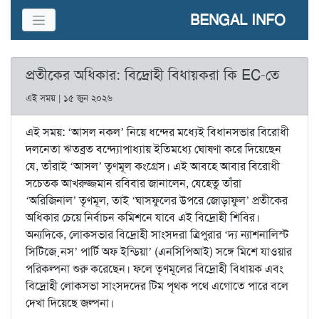
BENGAL INFO
প্রতীকের অধিকার: বিদ্রোহী বিধায়করা কি EC-তে
এই সময় | ১৫ জুন ২০২৬
এই সময়: ‘আসল নকল’ নিয়ে ধন্দের মধ্যেই বিধানসভার বিরোধী
দলনেতা ঋতব্রত বন্দ্যোপাধ্যায় ইতিমধ্যে ঘোষণা করে দিয়েছেন
যে, তাঁরাই ‘আসল’ তৃণমূল কংগ্রেস। এই আবহে আবার বিরোধী
সচেতক আখরুজ্জমান রবিবার জানালেন, যেহেতু তাঁরা
‘অরিজিনাল’ তৃণমূল, তাই ‘ঘাসফুলের উপরে জোড়াফুল’ প্রতীকের
অধিকার চেয়ে নির্বাচন কমিশনে যাবে এই বিদ্রোহী শিবির।
অন্যদিকে, লোকসভার বিদ্রোহী সাংসদরা ত্রিপুরার ‘দ্য ন্যাশনালিস্ট
সিটিজ়েনস’ পার্টি অফ ইন্ডিয়া’ (এনসিপিআই) সঙ্গে মিশে যাওয়ার
পরিকল্পনা শুরু করেছেন। ফলে তৃণমূলের বিদ্রোহী বিধায়ক এবং
বিদ্রোহী লোকসভা সাংসদদের টিম পৃথক পথে এগোতে পারে বলে
দেখা দিয়েছে জল্পনা।