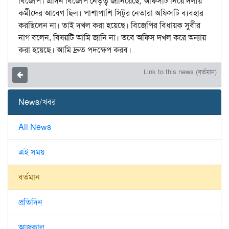
বিজেপি। এদিন বিজেপি নেতৃত্ব জানিয়েছে, অফিসটি নিয়ে দলীয়
কর্মীদের আবেগ ছিল। পাশাপাশি সিটুর নেতারা অফিসটি ব্যবহার
করছিলেন না। তাই দখল করা হয়েছে। বিজেপির বিধায়ক সুবীর
নাগ বলেন, বিষয়টি আমি জানি না। তবে অফিস দখল করে অন্যায়
করা হয়েছে। আমি দ্রুত পদক্ষেপ করব।
Link to this news (বর্তমান)
News/খবর
All News
এই সময়
বর্তমান
প্রতিদিন
আজকাল