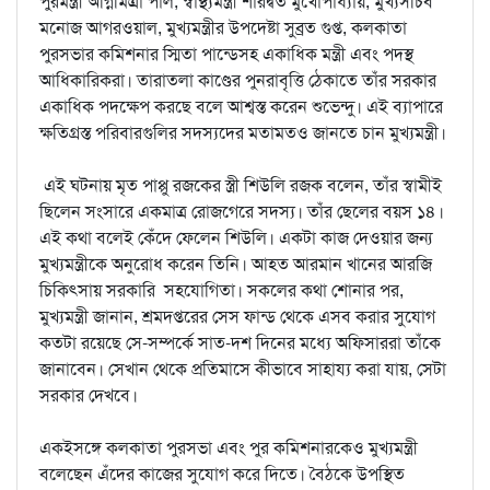
পুরমন্ত্রী অগ্নিমিত্রা পাল, স্বাস্থ্যমন্ত্রী শারদ্বত মুখোপাধ্যায়, মুখ্যসচিব
মনোজ আগরওয়াল, মুখ্যমন্ত্রীর উপদেষ্টা সুব্রত গুপ্ত, কলকাতা
পুরসভার কমিশনার স্মিতা পান্ডেসহ একাধিক মন্ত্রী এবং পদস্থ
আধিকারিকরা। তারাতলা কাণ্ডের পুনরাবৃত্তি ঠেকাতে তাঁর সরকার
একাধিক পদক্ষেপ করছে বলে আশ্বস্ত করেন শুভেন্দু। এই ব্যাপারে
ক্ষতিগ্রস্ত পরিবারগুলির সদস্যদের মতামতও জানতে চান মুখ্যমন্ত্রী।
এই ঘটনায় মৃত পাপ্পু রজকের স্ত্রী শিউলি রজক বলেন, তাঁর স্বামীই
ছিলেন সংসারে একমাত্র রোজগেরে সদস্য। তাঁর ছেলের বয়স ১৪।
এই কথা বলেই কেঁদে ফেলেন শিউলি। একটা কাজ দেওয়ার জন্য
মুখ্যমন্ত্রীকে অনুরোধ করেন তিনি। আহত আরমান খানের আরজি
চিকিৎসায় সরকারি সহযোগিতা। সকলের কথা শোনার পর,
মুখ্যমন্ত্রী জানান, শ্রমদপ্তরের সেস ফান্ড থেকে এসব করার সুযোগ
কতটা রয়েছে সে-সম্পর্কে সাত-দশ দিনের মধ্যে অফিসাররা তাঁকে
জানাবেন। সেখান থেকে প্রতিমাসে কীভাবে সাহায্য করা যায়, সেটা
সরকার দেখবে।
একইসঙ্গে কলকাতা পুরসভা এবং পুর কমিশনারকেও মুখ্যমন্ত্রী
বলেছেন এঁদের কাজের সুযোগ করে দিতে। বৈঠকে উপস্থিত