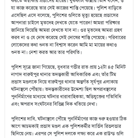
করতে অস্বীকার প্রভাসের মায়ের। বুকফাটা কান্নায় তিনি বলেন, ও
যা কাজ করেছে তার সেই কাজের শাস্তি পেয়েছে। পুলিশ বাড়িতে
এসেছিল এসে বলেছে, পুলিশের গুলিতে মৃত্যু হয়েছে প্রভাসের
আপনারা চাইলে মৃতদেহ দেখতে যেতে পারেন! আমরা পরিষ্কার
জানিয়ে দিয়েছি আমরা দেখতে যাব না। ওর মৃতদেহ আমরা গ্রহণ
করব না ও যে দোষ করেছে সেই দোষের শাস্তি পেয়েছে। পরিবারের
লোকেদের কথা শুনত না বিশ্বাস করেন আমি মা মায়ের কথাও
শুনত না। নেশা করত আর তার পরিণতি।
পুলিশ সূত্রে জানা গিয়েছে, বুধবার গভীর রাত প্রায় ১২টা ৪৫ মিনিট
নাগাদ বারুইপুর থানার তদন্তকারী আধিকারিক এবং তাঁর টিম
প্রভাস মণ্ডলকে নিয়ে বারুইপুর থানার অন্তর্গত সূর্যপুর এলাকায়
ঘটনাস্থলে পৌঁছায়। তদন্তকারীদের উদ্দেশ্য ছিল অপরাধস্থলের
পুনর্নির্মাণের মাধ্যমে ঘটনার ধারাবাহিকতা, অভিযুক্তের গতিবিধি
এবং অপরাধ সংঘটনের বিভিন্ন দিক খতিয়ে দেখা।
পুলিশের দাবি, ঘটনাস্থলে পৌঁছে পুনর্নির্মাণের কাজ শুরু হওয়ার ঠিক
আগে আচমকাই প্রভাস মণ্ডল এক পুলিশকর্মীর সার্ভিস রিভলভার
ছিনিয়ে নেয়। এরপর সে পুলিশ দলকে লক্ষ্য করে এক রাউন্ড গুলি