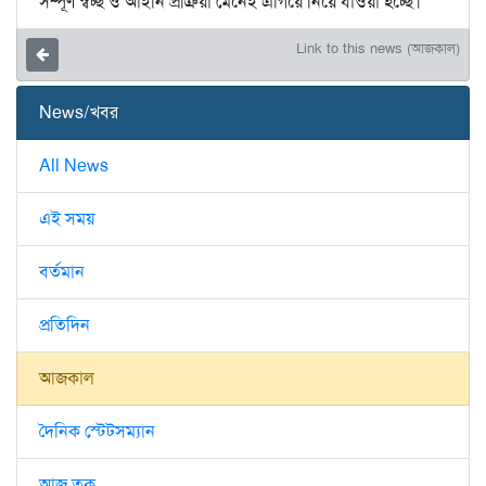
সম্পূর্ণ স্বচ্ছ ও আইনি প্রক্রিয়া মেনেই এগিয়ে নিয়ে যাওয়া হচ্ছে।
Link to this news (আজকাল)
News/খবর
All News
এই সময়
বর্তমান
প্রতিদিন
আজকাল
দৈনিক স্টেটসম্যান
আজ তক