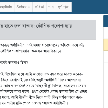
spitals
Schools
কবিতা
গান
দুর্গাপূজা
ের হাতে জল-বাতাস: কৌশিক গঙ্গোপাধ্যায়
ছে ‘আজও অর্ধাঙ্গিনী’। ‘এই সময়’ সংবাদপত্রের অফিসে এসে তাঁর
ৌশিক গঙ্গোপাধ্যায়। শুনলেন আরাত্রিকা দে
য় পর্বের ভাবনাও ছিল?
ভুলেই গিয়েছিলাম যে আমি আগেও এত বছর ধরে আরও অনেক-
কিংবা যেখানেই বেরোচ্ছি শুধুই ‘অর্ধাঙ্গিনী’ নিয়ে আলোচনা।
, তার কারণ সেই সময়ে ‘বাহুবলী-টু’ রিলিজ় করেছিল। সেটার
 পর্ব আনতে বাধ্য করল। প্রথম থেকেই একটা ভাবনা ছিল যে এটার
ছের মতো, আমি বীজটা পুঁতে দিতে পারি, কিন্তু দর্শক তাতে জল-
পর্দায় মুক্তি পেতে চলেছে ‘আজও অর্ধাঙ্গিনী’।