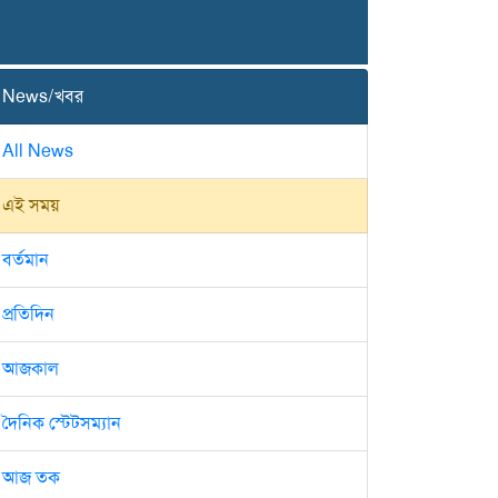
News/খবর
All News
এই সময়
বর্তমান
প্রতিদিন
আজকাল
দৈনিক স্টেটসম্যান
আজ তক