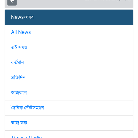
News/খবর
All News
এই সময়
বর্তমান
প্রতিদিন
আজকাল
দৈনিক স্টেটসম্যান
আজ তক
Times of India