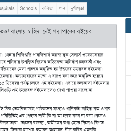
spitals
Schools
কবিতা
গান
দুর্গাপূজা
ও! বাংলায় চাহিদা নেই পদ্মাপারের বইয়ের...
। গ্রেটার শিলিগুড়ি পাবলিশার্স অ্যান্ড বুক সেলার্স ওয়েলফেয়ার
 শনিবার উপস্থিত ছিলেন অভিনেতা অনির্বাণ চক্রবর্তী এবং
িয়ামের মেলা প্রাঙ্গনে অনুষ্ঠিত হয় উত্তরের উত্তরবঙ্গ বইমেলা।
মেলায়। অন্যান্যবারের মতো এ বারও ঘটা করে অনুষ্ঠিত হয়েছে
৫ ডিসেম্বর পর্যন্ত চলবে এই বইমেলা। এবারে কলকাতা বইমেলায়
গুড়ি এই উত্তরবঙ্গ বইমেলাতেও দেখা পাওয়া যাচ্ছে না
নেই ঠিক তেমনিভাবেই পাঠকদের মধ্যেও খানিকটা চাহিদা কম ওপার
পরিস্থিতিই এর পেছনে দায়ী কি না তা হলফ করে না বলা গেলেও
্টলদাতারা। তাদের বক্তব্য , অতীতের কথা ছেড়ে দিলেও বিগত
েদ, দিলারা হাশেম, হুমায়ুন আহমেদ, নীল কবির এমনকি