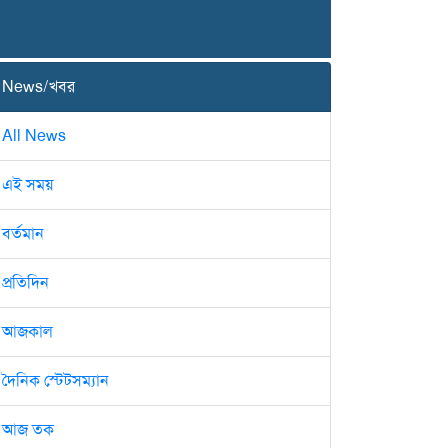
News/খবর
All News
এই সময়
বর্তমান
প্রতিদিন
আজকাল
দৈনিক স্টেটসম্যান
আজ তক