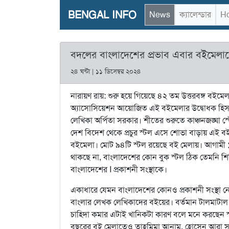
BENGAL INFO
News
ক্যালেন্ডার
Ho
বদলের বাংলাদেশের প্রভাব এবার বইমেলাতে
২৪ ঘন্টা | ১১ ডিসেম্বর ২০২৪
নারায়ণ রায়: শুরু হয়ে গিয়েছে ৪২ তম উত্তরবঙ্গ বইমেলা
অ্যাসোসিয়েশন আয়োজিত এই বইমেলার উদ্বোধক হিসাবে
লেখিকা অর্পিতা সরকার। শীতের শুরুতে কাঞ্চনজঙ্ঘা স্টেড
দেশ বিদেশ থেকে প্রচুর স্টল এসে শোভা বাড়ায় এই বই
বইমেলা। মোট ৯৪টি স্টল রয়েছে বই মেলায়। আগামী ১
থাকছে না, বাংলাদেশের কোন বুক স্টল ঠিক তেমনি শিলি
বাংলাদেশের I প্রকাশনী সংস্থাকে।
একাধারে যেমন বাংলাদেশের কোনও প্রকাশনী সংস্থা 
বাংলার লেখক লেখিকাদের বইয়ের। বর্তমান টালমাটাল 
চাহিদা কমার এটাই খানিকটা কারণ বলে মনে করছেন স
বছরের বই মেলাতেও তাহমিমা আনাম, হোসেন আরা সাহ