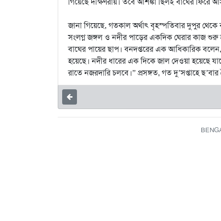
গিয়েছে দক্ষিণরায়। তবে আশঙ্কা ছিলই বাঘের ফিরে আস
জানা গিয়েছে, গতকাল অর্থাৎ বৃহস্পতিবার দুপুর থেকে ব
সংলগ্ন জঙ্গল ও নদীর পাড়ের একদিক ঘেরার কাজ শুরু
বাঘের পায়ের ছাপ। বনদপ্তরের এক আধিকারিক বলেন, 
হয়েছে। নদীর ধারের এক দিকে জাল দেওয়া হয়েছে যাত
রাতে নজরদারি চলবে।” প্রসঙ্গত, গত দু’সপ্তাহে ছ’বার
BENGAL