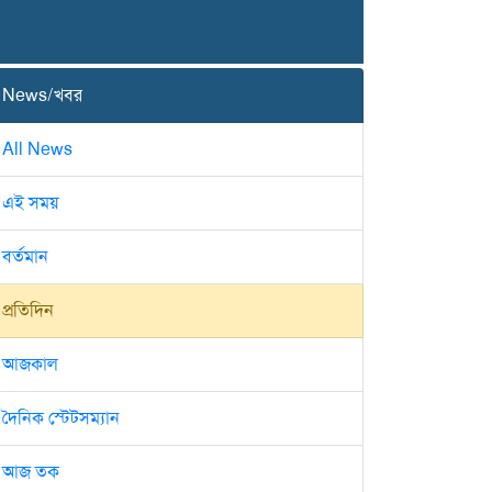
News/খবর
All News
এই সময়
বর্তমান
প্রতিদিন
আজকাল
দৈনিক স্টেটসম্যান
আজ তক