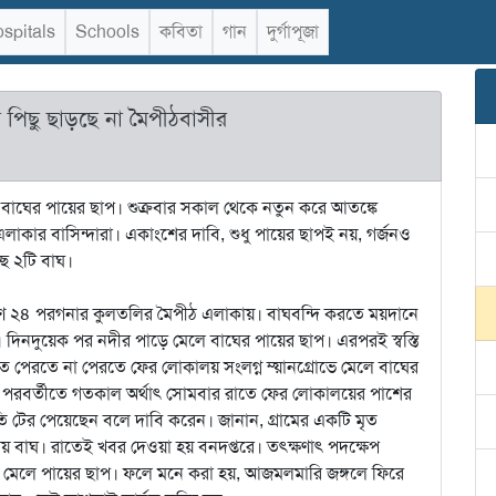
spitals
Schools
কবিতা
গান
দুর্গাপূজা
 পিছু ছাড়ছে না মৈপীঠবাসীর
ল বাঘের পায়ের ছাপ। শুক্রবার সকাল থেকে নতুন করে আতঙ্কে
লাকার বাসিন্দারা। একাংশের দাবি, শুধু পায়ের ছাপই নয়, গর্জনও
ছে ২টি বাঘ।
্ষিণ ২৪ পরগনার কুলতলির মৈপীঠ এলাকায়। বাঘবন্দি করতে ময়দানে
ি। দিনদুয়েক পর নদীর পাড়ে মেলে বাঘের পায়ের ছাপ। এরপরই স্বস্তি
। রাত পেরতে না পেরতে ফের লোকালয় সংলগ্ন ম্য়ানগ্রোভে মেলে বাঘের
 পরবর্তীতে গতকাল অর্থাৎ সোমবার রাতে ফের লোকালয়ের পাশের
িতি টের পেয়েছেন বলে দাবি করেন। জানান, গ্রামের একটি মৃত
ায় বাঘ। রাতেই খবর দেওয়া হয় বনদপ্তরে। তৎক্ষণাৎ পদক্ষেপ
ড়ে মেলে পায়ের ছাপ। ফলে মনে করা হয়, আজমলমারি জঙ্গলে ফিরে