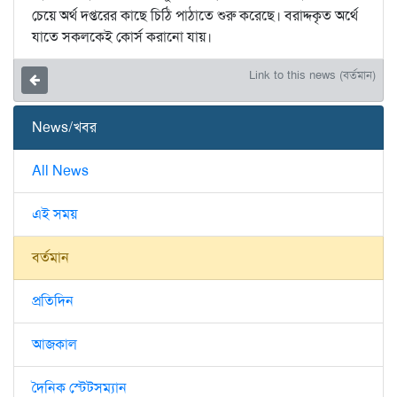
চেয়ে অর্থ দপ্তরের কাছে চিঠি পাঠাতে শুরু করেছে। বরাদ্দকৃত অর্থে
যাতে সকলকেই কোর্স করানো যায়।
Link to this news (বর্তমান)
News/খবর
All News
এই সময়
বর্তমান
প্রতিদিন
আজকাল
দৈনিক স্টেটসম্যান