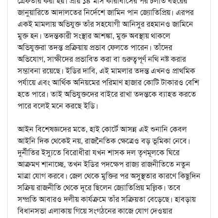
গ্রেফতার করা হয়। প্রায় ১৪ মাস কারাবাসের পর চলতি বছরের
জানুয়ারিতে আদালতের নির্দেশে জামিন পান জ্যোতিপ্রিয়। এরপর
একই মামলায় অভিযুক্ত তাঁর সহযোগী আনিসুর রহমানও জামিনে
মুক্ত হন। তদন্তকারী সংস্থার আশঙ্কা, মুক্ত অবস্থায় থাকলে
অভিযুক্তরা তদন্ত প্রক্রিয়ায় প্রভাব ফেলতে পারেন। তাঁদের
অভিযোগ, সাক্ষীদের প্রভাবিত করা বা গুরুত্বপূর্ণ নথি নষ্ট করার
সম্ভাবনা রয়েছে। ইডির দাবি, এই মামলার তদন্ত এখনও প্রাথমিক
পর্যায়ে এবং আর্থিক অনিয়মের পরিমাণ হাজার কোটি টাকারও বেশি
হতে পারে। তাই অভিযুক্তদের বাইরে রাখা তদন্তকে ব্যাহত করতে
পারে বলেই মনে করছে ইডি।
আইন বিশেষজ্ঞদের মতে, হাই কোর্টে আসন্ন এই শুনানি কেবল
আইনি দিক থেকেই নয়, রাজনৈতিক ক্ষেত্রেও বড় ভূমিকা নেবে।
দুর্নীতির ইস্যুতে বিরোধীরা যখন শাসক দল তৃণমূলকে ঘিরে
আক্রমণ শানাচ্ছে, তখন ইডির পদক্ষেপ রাজ্য রাজনীতিতে নতুন
মাত্রা যোগ করবে। জেল থেকে মুক্তির পর অসুস্থতার কারণে কিছুদিন
সক্রিয় রাজনীতি থেকে দূরে ছিলেন জ্যোতিপ্রিয় মল্লিক। তবে
সম্প্রতি আবারও দলীয় কার্যক্রমে তাঁর সক্রিয়তা বেড়েছে। হাবড়ায়
বিধানসভা এলাকায় গিয়ে সংগঠনের কাজে যোগ দেওয়ার