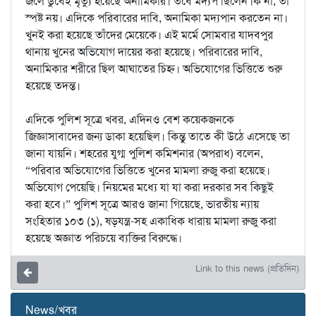
জলে ডুবেই মৃত্যু হয়েছে অনামিকার। তবে মদ্যপ ছিলেন কি না, তা
স্পষ্ট নয়। এদিকে পরিবারের দাবি, অনামিকা মদ্যপান করতেন না।
খুনই করা হয়েছে তাঁদের মেয়েকে। এই মর্মে সোমবার যাদবপুর
থানায় খুনের অভিযোগ দায়ের করা হয়েছে। পরিবারের দাবি,
অনামিকার শরীরে ছিল আঘাতের চিহ্ন। অভিযোগের ভিত্তিতে শুরু
হয়েছে তদন্ত।
এদিকে পুলিশ সূত্রে খবর, এদিনও বেশ কয়েকজনকে
জিজ্ঞাসাবাদের জন্য ডাকা হয়েছিল। কিন্তু তাতে কী উঠে এসেছে তা
জানা যায়নি। শহরের যুগ্ম পুলিশ কমিশনার (অপরাধ) বলেন,
“পরিবার অভিযোগের ভিত্তিতে খুনের মামলা রুজু করা হয়েছে।
অভিযোগ পেয়েছি। নিয়মের মধ্যে যা যা করা দরকার সব কিছুই
করা হবে।” পুলিশ সূত্রে আরও জানা গিয়েছে, ভারতীয় ন‍্যায়
সংহিতার ১০৩ (১), ষড়যন্ত্র-সহ একাধিক ধারায় মামলা রুজু করা
হয়েছে অজ্ঞাত পরিচয়ে ব‍্যক্তির বিরুদ্ধে।
Link to this news (প্রতিদিন)
News/খবর