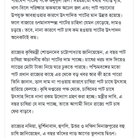
পরিবেশ পাটের পক্ষে অনুকূল ছিল। সময়মতো বর্ষার পর্যাপ্ত বৃষ্টি,
খাল-বিলে পরিষ্কার ঝকঝকে অঢেল জল এবং পাট পচানোর
উপযুক্ত আবহাওয়ার কারণে উৎপাদিত পাটের মান উন্নত হয়েছে।
ফলে বাজারে গুণমানসম্পন্ন পাটের চাহিদা যেমন বেড়েছে, দামও
চড়ছে। তবে, নানা কারণে পাট চাষ কম হওয়ায় পাটের উৎপাদন
অনেকটাই কম।
রাজ্যের কৃষিমন্ত্রী শোভনদেব চট্টোপাধ্যায় জানিয়েছেন, এ বছর পাট
চাষিরা অভাবনীয় কাঁচা পাটের দাম পাচ্ছে। চাষের খরচ বাদ দিয়েও
লাভের মোটা টাকা নিয়ে ঘরে ঢুকতে পারছে। পশ্চিমবঙ্গের মতো
পাট প্রধান রাজ্যের কাছে এর থেকে বড় খবর আর কী হতে পারে!
তিনি জানান, ভাল দাম না পাওয়ায় কারণে চাষিরা পাট চাষে উৎসাহ
হারিয়ে ফেলছে। কৃষি দপ্তরের পক্ষ থেকে, চাষিদের পাট চাষে
উৎসাহ দিতে নানা রকম উদ্যোগ গ্রহণ করা হচ্ছে। মন্ত্রীর দাবি, এ
বছর চাষিরা যে দাম পাচ্ছে, তাতে আগামী দিনে রাজ্যে পাট চাষ
ফের বাড়বে।
রাজ্যের নদিয়া, মুর্শিদাবাদ, হুগলি, উত্তর ও দক্ষিণ দিনাজপুরের বহু
চাষি জানিয়েছেন, এ বছর তাঁদের লাভ আগের তুলনায় দ্বিগুণ।